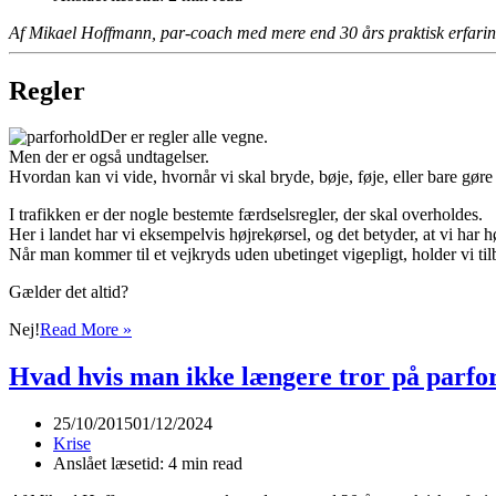
Af Mikael Hoffmann, par-coach med mere end 30 års praktisk erfari
Regler
Der er regler alle vegne.
Men der er også undtagelser.
Hvordan kan vi vide, hvornår vi skal bryde, bøje, føje, eller bare gør
I trafikken er der nogle bestemte færdselsregler, der skal overholdes.
Her i landet har vi eksempelvis højrekørsel, og det betyder, at vi har h
Når man kommer til et vejkryds uden ubetinget vigepligt, holder vi tilba
Gælder det altid?
Undtagelser
Nej!
Read More »
fra
“reglerne”
Hvad hvis man ikke længere tror på parfo
i
parforholdet
25/10/2015
01/12/2024
Krise
Anslået læsetid: 4 min read