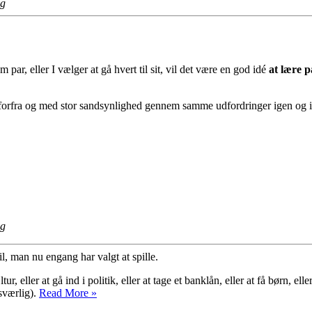
ng
ar, eller I vælger at gå hvert til sit, vil det være en god idé
at lære p
te forfra og med stor sandsynlighed gennem samme udfordringer igen og ig
ng
pil, man nu engang har valgt at spille.
ur, eller at gå ind i politik, eller at tage et banklån, eller at få børn, el
Spillets
esværlig).
Read More »
regler