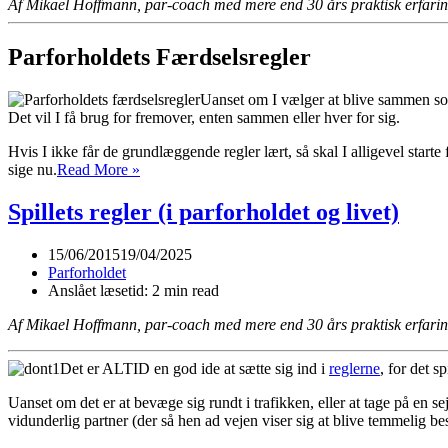
Af Mikael Hoffmann, par-coach med mere end 30 års praktisk erfari
Parforholdets Færdselsregler
Uanset om I vælger at blive sammen som p
Det vil I få brug for fremover, enten sammen eller hver for sig.
Hvis I ikke får de grundlæggende regler lært, så skal I alligevel star
Hvad
sige nu.
Read More »
hvis
man
Spillets regler (i parforholdet og livet)
ikke
længere
15/06/2015
19/04/2025
tror
Parforholdet
på
Anslået læsetid: 2 min read
parforholdet?
Af Mikael Hoffmann, par-coach med mere end 30 års praktisk erfari
Det er ALTID en god ide at sætte sig ind i
reglerne
, for det s
Uanset om det er at bevæge sig rundt i trafikken, eller at tage på en sejlt
vidunderlig partner (der så hen ad vejen viser sig at blive temmelig b