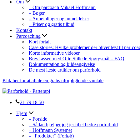
Om
– Om parcoach Mikael Hoffmann
– Bøger
– Anbefalinger og anmeldelser
– Priser og gratis tilbud
Kontakt
Parcoaching
Kort fortalt
Case-stories: Hvilke problemer der bliver løst til par-co
Korte informative videoer
Brevkassen med Ofte Stillede Spørgsmål – FAQ
Dokumentation og kildeangivelse
De mest læste artikler om parforhold
Klik her for at aftale en gratis uforpligtende samtale
21 79 18 50
Hjem
– Forside
– Sådan hjælper jeg jer til et bedre parforhold
– Hoffmann Systemet
– “Produkter” (Forløb)