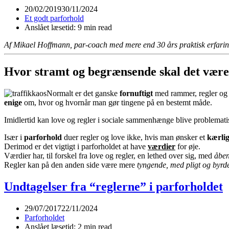
20/02/2019
30/11/2024
Et godt parforhold
Anslået læsetid: 9 min read
Af Mikael Hoffmann, par-coach med mere end 30 års praktisk erfari
Hvor stramt og begrænsende skal det vær
Normalt er det ganske
fornuftigt
med rammer, regler og r
enige
om, hvor og hvornår man gør tingene på en bestemt måde.
Imidlertid kan love og regler i sociale sammenhænge blive problematis
Især i
parforhold
duer regler og love ikke, hvis man ønsker et
kærlig
Derimod er det vigtigt i parforholdet at have
værdier
for øje.
Værdier har, til forskel fra love og regler, en lethed over sig, med
åben
Regler kan på den anden side være mere
tyngende, med pligt og byrd
Undtagelser fra “reglerne” i parforholdet
29/07/2017
22/11/2024
Parforholdet
Anslået læsetid: 2 min read