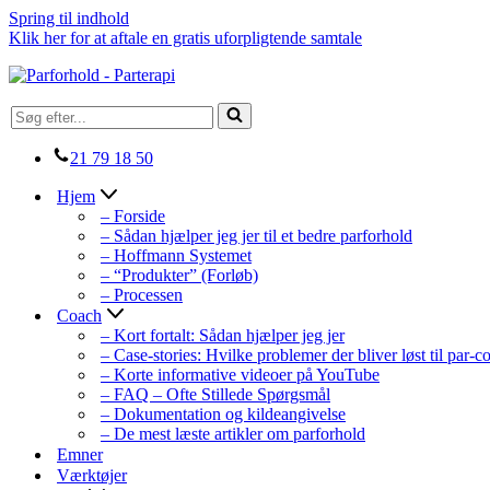
Spring til indhold
Klik her for at aftale en gratis uforpligtende samtale
Søg
efter...
21 79 18 50
Hjem
– Forside
– Sådan hjælper jeg jer til et bedre parforhold
– Hoffmann Systemet
– “Produkter” (Forløb)
– Processen
Coach
– Kort fortalt: Sådan hjælper jeg jer
– Case-stories: Hvilke problemer der bliver løst til par-
– Korte informative videoer på YouTube
– FAQ – Ofte Stillede Spørgsmål
– Dokumentation og kildeangivelse
– De mest læste artikler om parforhold
Emner
Værktøjer