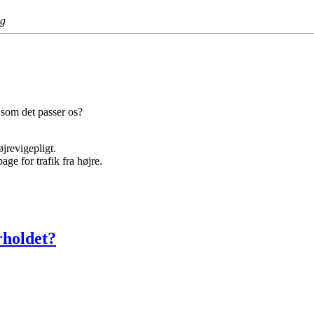
parforholdet?
ng
e som det passer os?
øjrevigepligt.
ge for trafik fra højre.
rholdet?