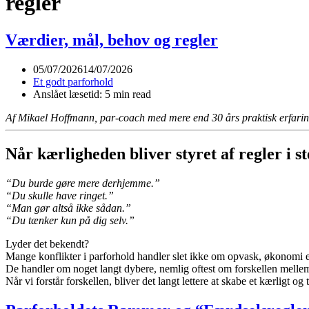
regler
Værdier, mål, behov og regler
05/07/2026
14/07/2026
Et godt parforhold
Anslået læsetid: 5 min read
Af Mikael Hoffmann, par-coach med mere end 30 års praktisk erfari
Når kærligheden bliver styret af regler i s
“Du burde gøre mere derhjemme.”
“Du skulle have ringet.”
“Man gør altså ikke sådan.”
“Du tænker kun på dig selv.”
Lyder det bekendt?
Mange konflikter i parforhold handler slet ikke om opvask, økonomi el
De handler om noget langt dybere, nemlig oftest om forskellen mell
Når vi forstår forskellen, bliver det langt lettere at skabe et kærligt og