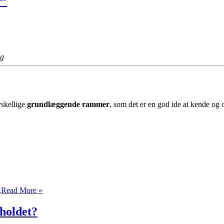
r”
og
regler
ng
rskellige
grundlæggende rammer
, som det er en god ide at kende og 
Parforholdets
.
Read More »
Rammer
og
holdet?
“Færdselsregler”