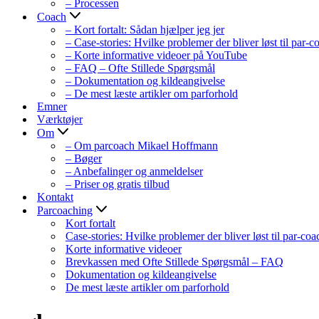
– Processen
Coach
– Kort fortalt: Sådan hjælper jeg jer
– Case-stories: Hvilke problemer der bliver løst til par-
– Korte informative videoer på YouTube
– FAQ – Ofte Stillede Spørgsmål
– Dokumentation og kildeangivelse
– De mest læste artikler om parforhold
Emner
Værktøjer
Om
– Om parcoach Mikael Hoffmann
– Bøger
– Anbefalinger og anmeldelser
– Priser og gratis tilbud
Kontakt
Parcoaching
Kort fortalt
Case-stories: Hvilke problemer der bliver løst til par-co
Korte informative videoer
Brevkassen med Ofte Stillede Spørgsmål – FAQ
Dokumentation og kildeangivelse
De mest læste artikler om parforhold