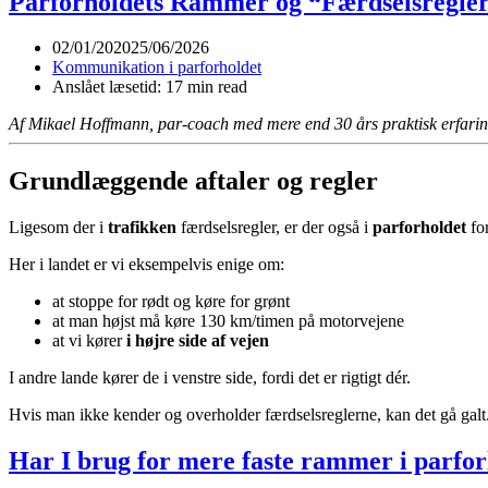
Parforholdets Rammer og “Færdselsregle
02/01/2020
25/06/2026
Kommunikation i parforholdet
Anslået læsetid: 17 min read
Af Mikael Hoffmann, par-coach med mere end 30 års praktisk erfari
Grundlæggende aftaler og regler
Ligesom der i
trafikken
færdselsregler, er der også i
parforholdet
fo
Her i landet er vi eksempelvis enige om:
at stoppe for rødt og køre for grønt
at man højst må køre 130 km/timen på motorvejene
at vi kører
i højre side af vejen
I andre lande kører de i venstre side, fordi det er rigtigt dér.
Hvis man ikke kender og overholder færdselsreglerne, kan det gå galt
Har I brug for mere faste rammer i parfor