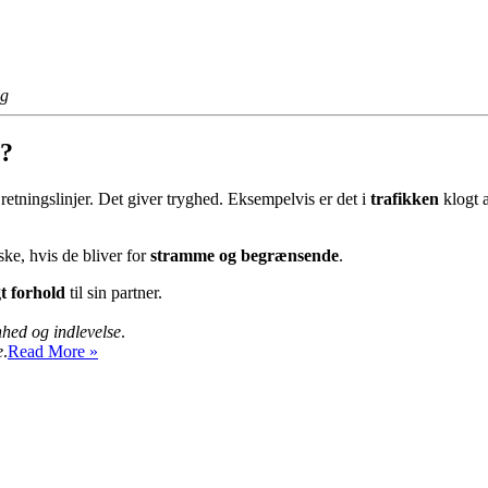
ng
e?
etningslinjer. Det giver tryghed. Eksempelvis er det i
trafikken
klogt a
ke, hvis de bliver for
stramme og begrænsende
.
t forhold
til sin partner.
hed og indlevelse
.
Har
e
.
Read More »
I
brug
for
mere
faste
rammer
i