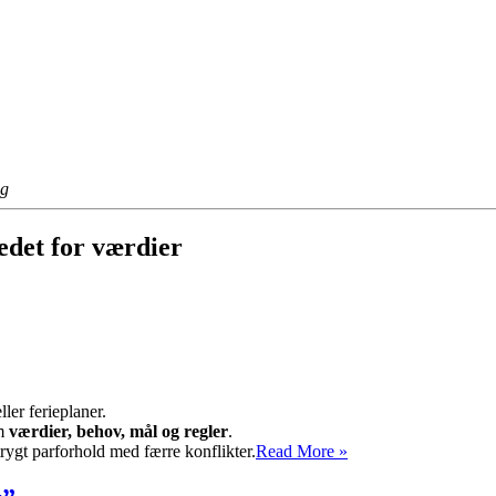
ng
tedet for værdier
ler ferieplaner.
em
værdier, behov, mål og regler
.
Værdier,
 trygt parforhold med færre konflikter.
Read More »
mål,
behov