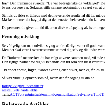
fra?” Den fremmede svarede: ”De var bedrageriske og voldelige!” Der
byens borgere var. Sokrates stille samme spørgsmål og svaret var, at 
Så hvis du
ikke
er tilfreds med det nuværende resultat af dit liv, må d
Måske kommer det bag på dig, at den eneste i hele verden, du kan ænd
De personer, du giver din tid til, er en direkte afspejling af, hvor meg
Personlig udvikling
Selvfølgelig kan man udvikle sig og ændre dårlige vaner til gode vane
Men det skal være i overensstemmelse med dig selv og din indre være
De ”forkerte” mennesker, du har valgt at være sammen med, vil æde di
Den rigtige partner for dig vil behandle din tid som den mest værdifuld
Tid er det eneste,
ingen
, uanset hvor rig eller elsket, man er, får lov 
Så vær virkelig opmærksom på, hvem der får adgang til din tid.
forrige
3 vigtige livsrealiteter
næste
Livets hårde lektie
Tags:
ACT
Forventningsafstemning
Kommunikation
Selvansvar
Tillid
Tr
Relaterede Artikler