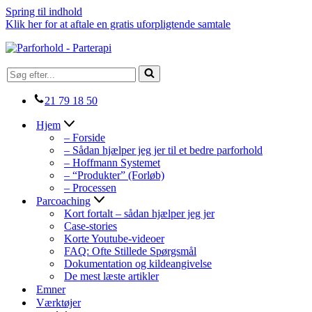
Spring til indhold
Klik her for at aftale en gratis uforpligtende samtale
Søg
efter...
21 79 18 50
Hjem
– Forside
– Sådan hjælper jeg jer til et bedre parforhold
– Hoffmann Systemet
– “Produkter” (Forløb)
– Processen
Parcoaching
Kort fortalt – sådan hjælper jeg jer
Case-stories
Korte Youtube-videoer
FAQ: Ofte Stillede Spørgsmål
Dokumentation og kildeangivelse
De mest læste artikler
Emner
Værktøjer