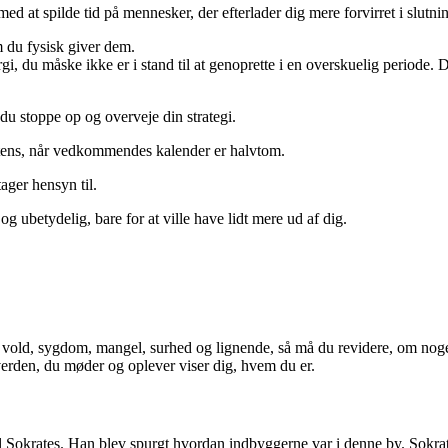
 at spilde tid på mennesker, der efterlader dig mere forvirret i slutningen
m du fysisk giver dem.
i, du måske ikke er i stand til at genoprette i en overskuelig periode
l du stoppe op og overveje din strategi.
istens, når vedkommendes kalender er halvtom.
ger hensyn til.
og ubetydelig, bare for at ville have lidt mere ud af dig.
 vold, sygdom, mangel, surhed og lignende, så må du revidere, om nog
en verden, du møder og oplever viser dig, hvem du er.
il Sokrates. Han blev spurgt hvordan indbyggerne var i denne by. Sok