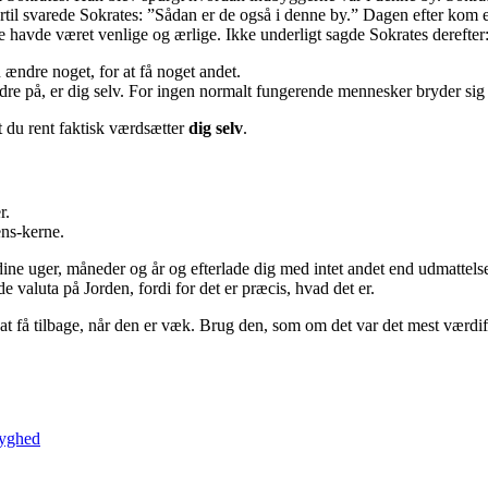
til svarede Sokrates: ”Sådan er de også i denne by.” Dagen efter kom 
de havde været venlige og ærlige. Ikke underligt sagde Sokrates derefter
u ændre noget, for at få noget andet.
re på, er dig selv. For ingen normalt fungerende mennesker bryder sig 
et du rent faktisk værdsætter
dig selv
.
r.
ns-kerne.
ne uger, måneder og år og efterlade dig med intet andet end udmattels
e valuta på Jorden, fordi for det er præcis, hvad det er.
til at få tilbage, når den er væk. Brug den, som om det var det mest værdif
yghed