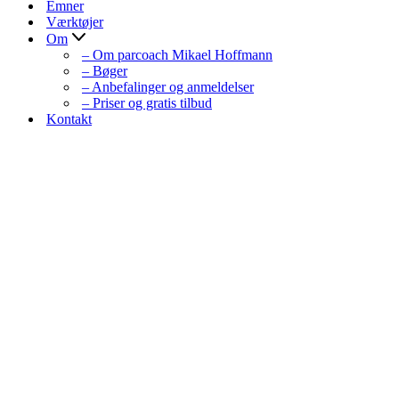
Emner
Værktøjer
Om
– Om parcoach Mikael Hoffmann
– Bøger
– Anbefalinger og anmeldelser
– Priser og gratis tilbud
Kontakt