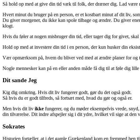
Så hold op med at give din tid væk til folk, der dræner dig. Lad være med
Hvert minut du bruger på en person, er et kostbart minut af dit liv, so
Du giver morgener, du ikke kan spole tilbage og ændre. Du giver energ
klogt.
Hvis du føler at nogen misbruger din tid, eller tager dig for givet, ska
Hold op med at investere din tid i en person, der kun husker din eks
Vær opmærksom på, hvem du bliver ved med at ændre planer for og ta
Nogle mennesker kan på en eller anden måde få dig til at føle dig lille 
Dit sande Jeg
Kig dig omkring. Hvis dit liv fungerer godt, gør du det også godt.
Så hvis du er godt tilfreds, så fortsæt med, hvad du gør og også er.
Men hvis dit liv
ikke
fungerer, og du møder eksempelvis vrede, snyd,
din tilværelse. Dit indre afspejler sig i dit ydre, hvilket vil sige at d
Sokrates
Historien fortæller, at i det gamle Grækenland kom en fremmed hen t