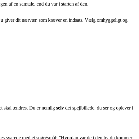
 af ​​en samtale, end du var i starten af ​​den.
. Du giver dit nærvær, som kræver en indsats. Vælg omhyggeligt og
et skal ændres. Du er nemlig
selv
det spejlbillede, du ser og oplever i
rates svarede med et spørgsmål: ”Hvordan var de i den by du kommer