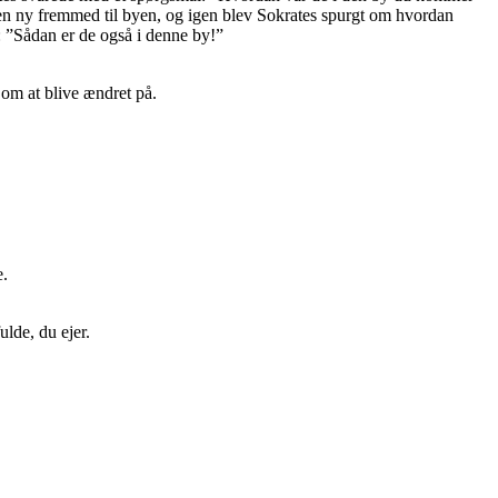
en ny fremmed til byen, og igen blev Sokrates spurgt om hvordan
: ”Sådan er de også i denne by!”
om at blive ændret på.
e.
ulde, du ejer.