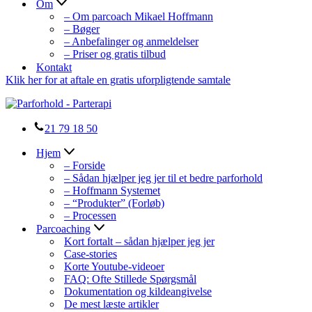
Om
– Om parcoach Mikael Hoffmann
– Bøger
– Anbefalinger og anmeldelser
– Priser og gratis tilbud
Kontakt
Klik her for at aftale en gratis uforpligtende samtale
21 79 18 50
Hjem
– Forside
– Sådan hjælper jeg jer til et bedre parforhold
– Hoffmann Systemet
– “Produkter” (Forløb)
– Processen
Parcoaching
Kort fortalt – sådan hjælper jeg jer
Case-stories
Korte Youtube-videoer
FAQ: Ofte Stillede Spørgsmål
Dokumentation og kildeangivelse
De mest læste artikler