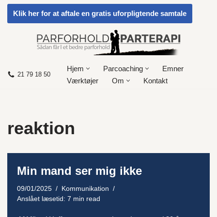
Klik her for at aftale en gratis uforpligtende samtale
Spring
til
indhold
Hjem
Parcoaching
Emner
21 79 18 50
Værktøjer
Om
Kontakt
reaktion
Min mand ser mig ikke
09/01/2025
Kommunikation
Anslået læsetid: 7 min read