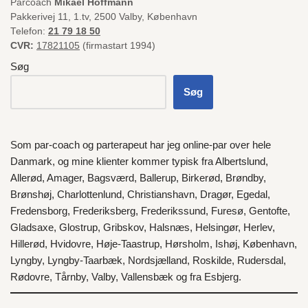
Parcoach
Mikael Hoffmann
Pakkerivej 11, 1.tv, 2500 Valby, København
Telefon:
21 79 18 50
CVR:
17821105
(firmastart 1994)
Søg
Søg
Som par-coach og parterapeut har jeg online-par over hele
Danmark
, og mine klienter kommer typisk fra
Albertslund
,
Allerød
,
Amager
,
Bagsværd
,
Ballerup
,
Birkerød
,
Brøndby
,
Brønshøj
,
Charlottenlund
,
Christianshavn
,
Dragør
,
Egedal
,
Fredensborg
,
Frederiksberg
,
Frederikssund
,
Furesø
,
Gentofte
,
Gladsaxe
,
Glostrup
,
Gribskov
,
Halsnæs
,
Helsingør
,
Herlev
,
Hillerød
,
Hvidovre
,
Høje-Taastrup
,
Hørsholm
,
Ishøj
,
København
,
Lyngby
,
Lyngby-Taarbæk
,
Nordsjælland
,
Roskilde
,
Rudersdal
,
Rødovre
,
Tårnby
,
Valby
,
Vallensbæk
og fra
Esbjerg
.