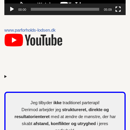
p
00:00
05:09
i
l
l
www.parforholds-lodsen.dk
e
r
Jeg tilbyder
ikke
traditionel parterapi!
Derimod arbejder jeg
struktureret, direkte og
resultatorienteret
med at ændre de mønstre, der har
skabt
afstand, konflikter og utryghed
i jeres