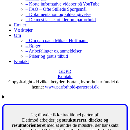
– Korte informative videoer på YouTube
– FAQ – Ofte Stillede Spørgsmål
– Dokumentation og kildeangivelse
– De mest læste artikler om parforhold
Emner
Værktøjer
Om
– Om parcoach Mikael Hoffmann
– Bøger
– Anbefalinger og anmeldelser
– Priser og gratis tilbud
Kontakt
GDPR
Kontakt
Copy-it-right - Hvilket betyder: Fortæl, hvor du har fundet det
henne:
www.parforhold-parterapi.dk
Jeg tilbyder
ikke
traditionel parterapi!
Derimod arbejder jeg
struktureret, direkte og
resultatorienteret
med at ændre de mønstre, der har skabt