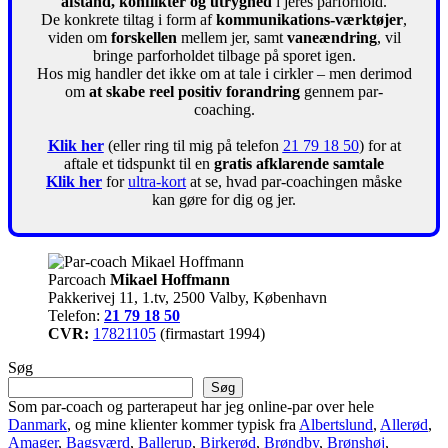
afstand, konflikter og utryghed
i jeres parforhold.
De konkrete tiltag i form af
kommunikations-værktøjer
,
viden om
forskellen
mellem jer, samt
vaneændring
, vil
bringe parforholdet tilbage på sporet igen.
Hos mig handler det ikke om at tale i cirkler – men derimod
om
at skabe reel positiv forandring
gennem par-
coaching.
Klik her
(eller ring til mig på telefon
21 79 18 50
) for at
aftale et tidspunkt til en
gratis afklarende samtale
Klik her
for
ultra-kort
at se, hvad par-coachingen måske
kan gøre for dig og jer.
Parcoach
Mikael Hoffmann
Pakkerivej 11, 1.tv, 2500 Valby, København
Telefon:
21 79 18 50
CVR:
17821105
(firmastart 1994)
Søg
Søg
Som par-coach og parterapeut har jeg online-par over hele
Danmark
, og mine klienter kommer typisk fra
Albertslund
,
Allerød
,
Amager
,
Bagsværd
,
Ballerup
,
Birkerød
,
Brøndby
,
Brønshøj
,