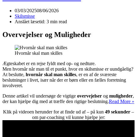
03/03/2025
08/06/2026
Skilsmisse
Anslået læsetid: 3 min read
Overvejelser og Muligheder
Hvornår skal man skilles
Ægteskabet er en rejse fyldt med op- og nedture.
Men hvornår når man til et punkt, hvor en skilsmisse er uundgåelig?
At beslutte,
hvornår skal man skilles
, er en af de sværeste
beslutninger i livet, især når der er børn eller en fælles forretning
involveret.
Denne artikel vil undersøge de vigtige
overvejelser
og
muligheder
,
H
der kan hjælpe dig med at træffe den rigtige beslutning.
Read More »
s
Klik på videoen herunder for at finde ud af – på kun
49 sekunder
–
m
om par-coaching vil kunne hjælpe jer:
s