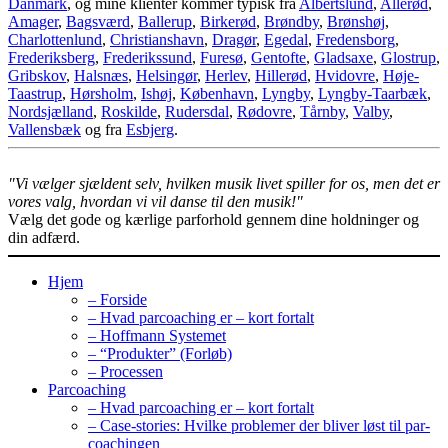
Danmark
, og mine klienter kommer typisk fra
Albertslund
,
Allerød
,
Amager
,
Bagsværd
,
Ballerup
,
Birkerød
,
Brøndby
,
Brønshøj
,
Charlottenlund
,
Christianshavn
,
Dragør
,
Egedal
,
Fredensborg
,
Frederiksberg
,
Frederikssund
,
Furesø
,
Gentofte
,
Gladsaxe
,
Glostrup
,
Gribskov
,
Halsnæs
,
Helsingør
,
Herlev
,
Hillerød
,
Hvidovre
,
Høje-
Taastrup
,
Hørsholm
,
Ishøj
,
København
,
Lyngby
,
Lyngby-Taarbæk
,
Nordsjælland
,
Roskilde
,
Rudersdal
,
Rødovre
,
Tårnby
,
Valby
,
Vallensbæk
og fra
Esbjerg
.
"Vi vælger sjældent selv, hvilken musik livet spiller for os, men det er
vores valg, hvordan vi vil danse til den musik!"
Vælg det gode og kærlige parforhold gennem dine holdninger og
din adfærd.
Hjem
– Forside
– Hvad parcoaching er – kort fortalt
– Hoffmann Systemet
– “Produkter” (Forløb)
– Processen
Parcoaching
– Hvad parcoaching er – kort fortalt
– Case-stories: Hvilke problemer der bliver løst til par-
coachingen