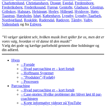
Charlottenlund
,
Christianshavn
,
Dragør
,
Egedal
,
Fredensborg
,
Frederiksberg
,
Frederikssund
,
Furesø
,
Gentofte
,
Gladsaxe
,
Glostrup
,
Gribskov
,
Halsnæs
,
Helsingør
,
Herlev
,
Hillerød
,
Hvidovre
,
Høje-
Taastrup
,
Hørsholm
,
Ishøj
,
København
,
Lyngby
,
Lyngby-Taarbæk
,
Nordsjælland
,
Roskilde
,
Rudersdal
,
Rødovre
,
Tårnby
,
Valby
,
Vallensbæk
og fra
Esbjerg
.
"Vi vælger sjældent selv, hvilken musik livet spiller for os, men det er
vores valg, hvordan vi vil danse til den musik!"
Vælg det gode og kærlige parforhold gennem dine holdninger og
din adfærd.
Hjem
– Forside
– Hvad parcoaching er – kort fortalt
– Hoffmann Systemet
– “Produkter” (Forløb)
– Processen
Parcoaching
– Hvad parcoaching er – kort fortalt
– Case-stories: Hvilke problemer der bliver løst til par-
coachingen
– Korte informative videoer på YouTube