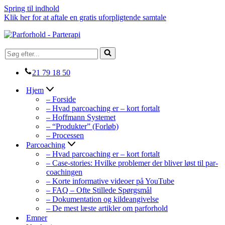
Spring til indhold
Klik her for at aftale en gratis uforpligtende samtale
Søg
efter...
21 79 18 50
Hjem
– Forside
– Hvad parcoaching er – kort fortalt
– Hoffmann Systemet
– “Produkter” (Forløb)
– Processen
Parcoaching
– Hvad parcoaching er – kort fortalt
– Case-stories: Hvilke problemer der bliver løst til par-
coachingen
– Korte informative videoer på YouTube
– FAQ – Ofte Stillede Spørgsmål
– Dokumentation og kildeangivelse
– De mest læste artikler om parforhold
Emner