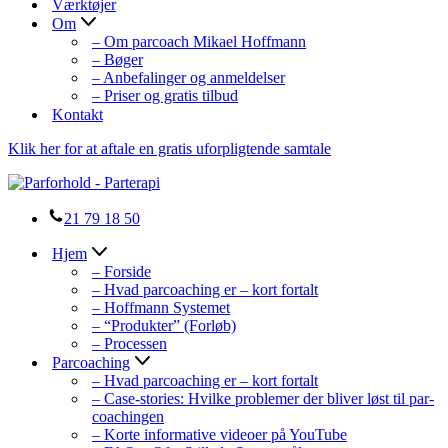
Værktøjer
Om
– Om parcoach Mikael Hoffmann
– Bøger
– Anbefalinger og anmeldelser
– Priser og gratis tilbud
Kontakt
Klik her for at aftale en gratis uforpligtende samtale
21 79 18 50
Hjem
– Forside
– Hvad parcoaching er – kort fortalt
– Hoffmann Systemet
– “Produkter” (Forløb)
– Processen
Parcoaching
– Hvad parcoaching er – kort fortalt
– Case-stories: Hvilke problemer der bliver løst til par-
coachingen
– Korte informative videoer på YouTube