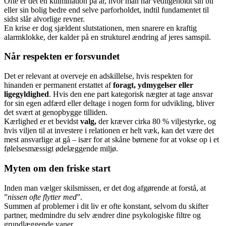
Ofte er det en kulmination på år, hvor man har vedligeholdt sin bil
eller sin bolig bedre end selve parforholdet, indtil fundamentet til
sidst slår alvorlige revner.
En krise er dog sjældent slutstationen, men snarere en kraftig
alarmklokke, der kalder på en strukturel ændring af jeres samspil.
Når respekten er forsvundet
Det er relevant at overveje en adskillelse, hvis respekten for
hinanden er permanent erstattet af
foragt, ydmygelser eller
ligegyldighed
. Hvis den ene part kategorisk nægter at tage ansvar
for sin egen adfærd eller deltage i nogen form for udvikling, bliver
det svært at genopbygge tilliden.
Kærlighed er et bevidst
valg,
der kræver cirka 80 % viljestyrke, og
hvis viljen til at investere i relationen er helt væk, kan det være det
mest ansvarlige at gå – især for at skåne børnene for at vokse op i et
følelsesmæssigt ødelæggende miljø.
Myten om den friske start
Inden man vælger skilsmissen, er det dog afgørende at forstå, at
”
nissen ofte flytter med
”.
Summen af problemer i dit liv er ofte konstant, selvom du skifter
partner, medmindre du selv ændrer dine psykologiske filtre og
grundlæggende vaner.