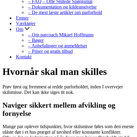
– FAQ – Ofte Stillede Spørgsmål
– Dokumentation og kildeangivelse
– De mest læste artikler om parforhold
Emner
Værktøjer
Om
– Om parcoach Mikael Hoffmann
– Bøger
– Anbefalinger og anmeldelser
– Priser og gratis tilbud
Kontakt
Hvornår skal man skilles
Prøv først og fremmest at redde parforholdet, inden I overvejer
skilsmisse. Det kan ikke siges tit nok.
Naviger sikkert mellem afvikling og
fornyelse
Mange par oplever tidspunkter, hvor skilsmisse føles som den eneste
ulåste dør i et hus præget af tavshed eller konstante konflikter.