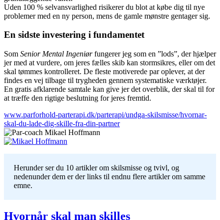
Uden 100 % selvansvarlighed risikerer du blot at købe dig til nye
problemer med en ny person, mens de gamle mønstre gentager sig.
En sidste investering i fundamentet
Som
Senior Mental Ingeniør
fungerer jeg som en ”lods”, der hjælper
jer med at vurdere, om jeres fælles skib kan stormsikres, eller om det
skal tømmes kontrolleret. De fleste motiverede par oplever, at der
findes en vej tilbage til trygheden gennem systematiske værktøjer.
En gratis afklarende samtale kan give jer det overblik, der skal til for
at træffe den rigtige beslutning for jeres fremtid.
www.parforhold-parterapi.dk/parterapi/undga-skilsmisse/hvornar-
skal-du-lade-dig-skille-fra-din-partner
Herunder ser du 10 artikler om skilsmisse og tvivl, og
nedenunder dem er der links til endnu flere artikler om samme
emne.
Hvornår skal man skilles