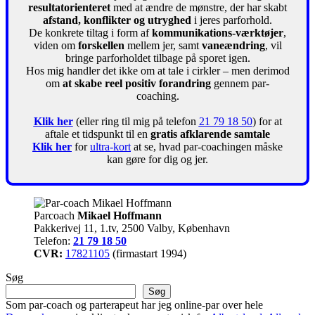
resultatorienteret
med at ændre de mønstre, der har skabt
afstand, konflikter og utryghed
i jeres parforhold.
De konkrete tiltag i form af
kommunikations-værktøjer
,
viden om
forskellen
mellem jer, samt
vaneændring
, vil
bringe parforholdet tilbage på sporet igen.
Hos mig handler det ikke om at tale i cirkler – men derimod
om
at skabe reel positiv forandring
gennem par-
coaching.
Klik her
(eller ring til mig på telefon
21 79 18 50
) for at
aftale et tidspunkt til en
gratis afklarende samtale
Klik her
for
ultra-kort
at se, hvad par-coachingen måske
kan gøre for dig og jer.
Parcoach
Mikael Hoffmann
Pakkerivej 11, 1.tv, 2500 Valby, København
Telefon:
21 79 18 50
CVR:
17821105
(firmastart 1994)
Søg
Søg
Som par-coach og parterapeut har jeg online-par over hele