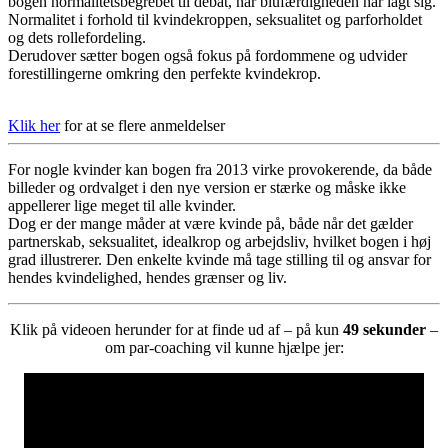
bogen normalitetsbegrebet til debat, når blufærdigheden har lagt sig.
Normalitet i forhold til kvindekroppen, seksualitet og parforholdet
og dets rollefordeling.
Derudover sætter bogen også fokus på fordommene og udvider
forestillingerne omkring den perfekte kvindekrop.
Klik her
for at se flere anmeldelser
For nogle kvinder kan bogen fra 2013 virke provokerende, da både
billeder og ordvalget i den nye version er stærke og måske ikke
appellerer lige meget til alle kvinder.
Dog er der mange måder at være kvinde på, både når det gælder
partnerskab, seksualitet, idealkrop og arbejdsliv, hvilket bogen i høj
grad illustrerer. Den enkelte kvinde må tage stilling til og ansvar for
hendes kvindelighed, hendes grænser og liv.
Klik på videoen herunder for at finde ud af – på kun
49 sekunder
–
om par-coaching vil kunne hjælpe jer: