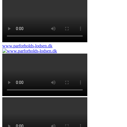
www.parforholds-lodsen.dk