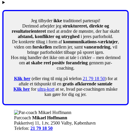
Jeg tilbyder
ikke
traditionel parterapi!
Derimod arbejder jeg
struktureret, direkte og
resultatorienteret
med at ændre de mønstre, der har skabt
afstand, konflikter og utryghed
i jeres parforhold.
De konkrete tiltag i form af
kommunikations-værktøjer
,
viden om
forskellen
mellem jer, samt
vaneændring
, vil
bringe parforholdet tilbage på sporet igen.
Hos mig handler det ikke om at tale i cirkler – men derimod
om
at skabe reel positiv forandring
gennem par-
coaching.
Klik her
(eller ring til mig på telefon
21 79 18 50
) for at
aftale et tidspunkt til en
gratis afklarende samtale
Klik her
for
ultra-kort
at se, hvad par-coachingen måske
kan gøre for dig og jer.
Parcoach
Mikael Hoffmann
Pakkerivej 11, 1.tv, 2500 Valby, København
Telefon:
21 79 18 50