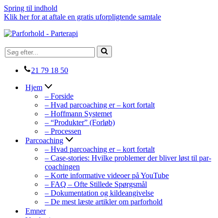
Spring til indhold
Klik her for at aftale en gratis uforpligtende samtale
Søg
efter...
21 79 18 50
Hjem
– Forside
– Hvad parcoaching er – kort fortalt
– Hoffmann Systemet
– “Produkter” (Forløb)
– Processen
Parcoaching
– Hvad parcoaching er – kort fortalt
– Case-stories: Hvilke problemer der bliver løst til par-
coachingen
– Korte informative videoer på YouTube
– FAQ – Ofte Stillede Spørgsmål
– Dokumentation og kildeangivelse
– De mest læste artikler om parforhold
Emner