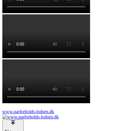
www.parforholds-lodsen.dk