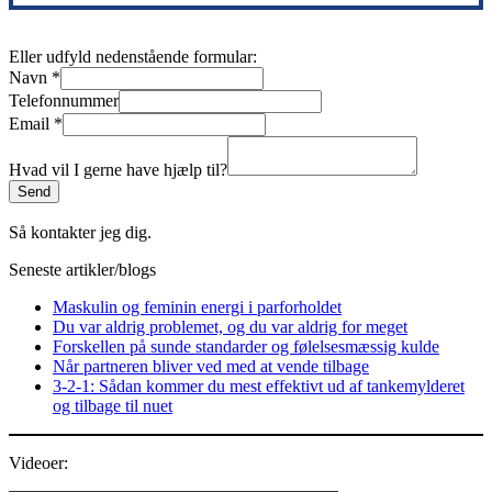
Eller udfyld nedenstående formular:
Navn
*
Telefonnummer
Email
*
Hvad vil I gerne have hjælp til?
Send
Så kontakter jeg dig.
Seneste artikler/blogs
Maskulin og feminin energi i parforholdet
Du var aldrig problemet, og du var aldrig for meget
Forskellen på sunde standarder og følelsesmæssig kulde
Når partneren bliver ved med at vende tilbage
3‑2‑1: Sådan kommer du mest effektivt ud af tankemylderet
og tilbage til nuet
Videoer: