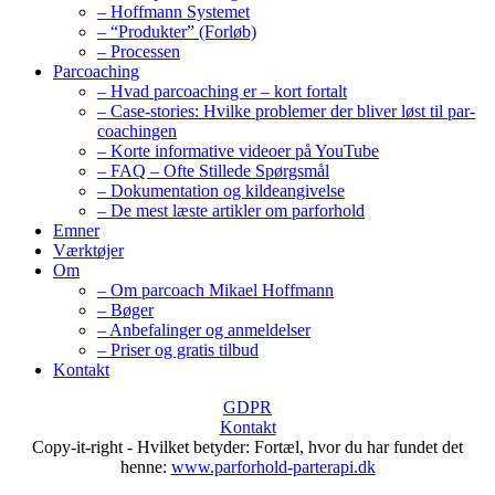
– Hoffmann Systemet
– “Produkter” (Forløb)
– Processen
Parcoaching
– Hvad parcoaching er – kort fortalt
– Case-stories: Hvilke problemer der bliver løst til par-
coachingen
– Korte informative videoer på YouTube
– FAQ – Ofte Stillede Spørgsmål
– Dokumentation og kildeangivelse
– De mest læste artikler om parforhold
Emner
Værktøjer
Om
– Om parcoach Mikael Hoffmann
– Bøger
– Anbefalinger og anmeldelser
– Priser og gratis tilbud
Kontakt
GDPR
Kontakt
Copy-it-right - Hvilket betyder: Fortæl, hvor du har fundet det
henne:
www.parforhold-parterapi.dk