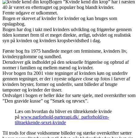
Bogen ”Kvinde kend din krop” har i næsten
40 år været en eftertragtet og populær bog blandt kvinder.
Femte udgave er udkommet.
Bogen er skrevet af kvinder for kvinder og kan bruges som
opslagsbog.
Bogen har dog i takt med kvinders udvikling og frigørelse gennem
tiden kommet frem til et meget direkte, ærligt, udvidet og realistisk
syn på kvinden og kvinders kropsbevidsthed i dag.
Første bog fra 1975 handlede meget om feminisme, kvinders liv,
kvindesygdomme og sundhed.
Derudover gik indholdet på den seksuelle frigørelse og opbrud af
normer i familien og mellem mænd og kvinder.
Hvor bogen fra 2001 viste tegninger af kvinders køn og underliv
gennem tegninger, er der i nyeste udgave close up fotos i farver af
kvinders bryster, former og underliv, samt billeder af brugte
tamponer og kvinder der tisser.
Ordvalget i bogen er heller ikke for sarte sjæle, med overskrifter som
”Den gravide kusse” og ”Smæk og røvsex”.
Læs om hvordan du bliver en tiltrækkende kvinde
på
www.parforhold-parterapi.dk/_parforhold/en-
tiltraekkende-sexet-kvinde
Til trods for disse voldsomme billeder og stærke overskrifter sætter