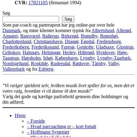
CVR:
17821105
(firmastart 1994)
Søg
Søg
Som par-coach og parterapeut har jeg online-par over hele
Danmark
, og mine klienter kommer typisk fra
Albertslund
,
Allerød
,
Amager
,
Bagsværd
,
Ballerup
,
Birkerød
,
Brøndby
,
Brønshøj
,
Charlottenlund
,
Christianshavn
,
Dragør
,
Egedal
,
Fredensborg
,
Frederiksberg
,
Frederikssund
,
Furesø
,
Gentofte
,
Gladsaxe
,
Glostrup
,
Gribskov
,
Halsnæs
,
Helsingør
,
Herlev
,
Hillerød
,
Hvidovre
,
Høje-
Taastrup
,
Hørsholm
,
Ishøj
,
København
,
Lyngby
,
Lyngby-Taarbæk
,
Nordsjælland
,
Roskilde
,
Rudersdal
,
Rødovre
,
Tårnby
,
Valby
,
Vallensbæk
og fra
Esbjerg
.
"Vi vælger sjældent selv, hvilken musik livet spiller for os, men det er
vores valg, hvordan vi vil danse til den musik!"
Vælg det gode og kærlige parforhold gennem dine holdninger og
din adfærd.
Hjem
– Forside
– Hvad parcoaching er – kort fortalt
– Hoffmann Systemet