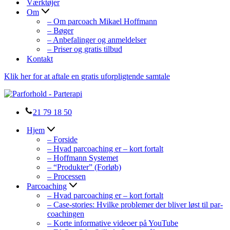
Værktøjer
Om
– Om parcoach Mikael Hoffmann
– Bøger
– Anbefalinger og anmeldelser
– Priser og gratis tilbud
Kontakt
Klik her for at aftale en gratis uforpligtende samtale
21 79 18 50
Hjem
– Forside
– Hvad parcoaching er – kort fortalt
– Hoffmann Systemet
– “Produkter” (Forløb)
– Processen
Parcoaching
– Hvad parcoaching er – kort fortalt
– Case-stories: Hvilke problemer der bliver løst til par-
coachingen
– Korte informative videoer på YouTube