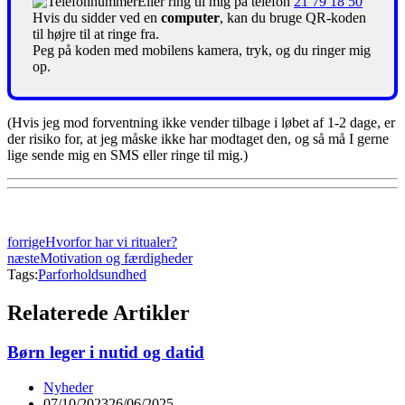
Eller ring til mig på telefon
21 79 18 50
Hvis du sidder ved en
computer
, kan du bruge QR-koden
til højre til at ringe fra.
Peg på koden med mobilens kamera, tryk, og du ringer mig
op.
(Hvis jeg mod forventning ikke vender tilbage i løbet af 1-2 dage, er
der risiko for, at jeg måske ikke har modtaget den, og så må I gerne
lige sende mig en SMS eller ringe til mig.)
forrige
Hvorfor har vi ritualer?
næste
Motivation og færdigheder
Tags:
Parforhold
sundhed
Relaterede Artikler
Børn leger i nutid og datid
Nyheder
07/10/2023
26/06/2025