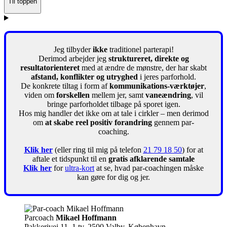
Til toppen
Jeg tilbyder
ikke
traditionel parterapi!
Derimod arbejder jeg
struktureret, direkte og
resultatorienteret
med at ændre de mønstre, der har skabt
afstand, konflikter og utryghed
i jeres parforhold.
De konkrete tiltag i form af
kommunikations-værktøjer
,
viden om
forskellen
mellem jer, samt
vaneændring
, vil
bringe parforholdet tilbage på sporet igen.
Hos mig handler det ikke om at tale i cirkler – men derimod
om
at skabe reel positiv forandring
gennem par-
coaching.
Klik her
(eller ring til mig på telefon
21 79 18 50
) for at
aftale et tidspunkt til en
gratis afklarende samtale
Klik her
for
ultra-kort
at se, hvad par-coachingen måske
kan gøre for dig og jer.
Parcoach
Mikael Hoffmann
Pakkerivej 11, 1.tv, 2500 Valby, København