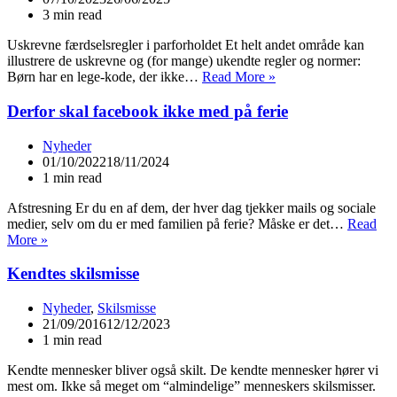
3 min read
Uskrevne færdselsregler i parforholdet Et helt andet område kan
illustrere de uskrevne og (for mange) ukendte regler og normer:
Børn
Børn har en lege-kode, der ikke…
Read More »
leger
i
Derfor skal facebook ikke med på ferie
nutid
og
Nyheder
datid
01/10/2022
18/11/2024
1 min read
Afstresning Er du en af dem, der hver dag tjekker mails og sociale
medier, selv om du er med familien på ferie? Måske er det…
Read
Derfor
More »
skal
facebook
Kendtes skilsmisse
ikke
med
Nyheder
,
Skilsmisse
på
21/09/2016
12/12/2023
ferie
1 min read
Kendte mennesker bliver også skilt. De kendte mennesker hører vi
mest om. Ikke så meget om “almindelige” menneskers skilsmisser.