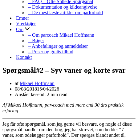
– FAQ – Ofte Stillede Spørgsmål
– Dokumentation og kildeangivelse
– De mest læste artikler om parforhold
Emner
Værktøjer
Om
– Om parcoach Mikael Hoffmann
– Bøger
– Anbefalinger og anmeldelser
– Priser og gratis tilbud
Kontakt
Spørgsmål#2 – Syv vaner og korte svar
af
Mikael Hoffmann
08/08/2018
15/04/2026
Anslået læsetid: 2 min read
Af Mikael Hoffmann, par-coach med mere end 30 års praktisk
erfaring
Jeg får ofte spørgsmål, som jeg gerne vil besvare, og nogle af disse
spørgsmål handler om den bog, jeg har skrevet, som hedder “7
vaner, som ødelægger parforhold”. Der spørges blandt andet til,