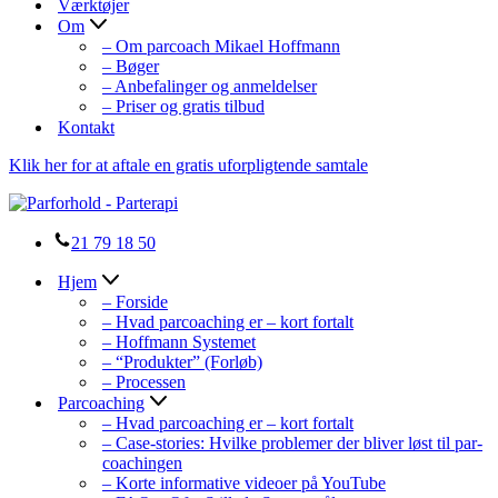
Værktøjer
Om
– Om parcoach Mikael Hoffmann
– Bøger
– Anbefalinger og anmeldelser
– Priser og gratis tilbud
Kontakt
Klik her for at aftale en gratis uforpligtende samtale
21 79 18 50
Hjem
– Forside
– Hvad parcoaching er – kort fortalt
– Hoffmann Systemet
– “Produkter” (Forløb)
– Processen
Parcoaching
– Hvad parcoaching er – kort fortalt
– Case-stories: Hvilke problemer der bliver løst til par-
coachingen
– Korte informative videoer på YouTube