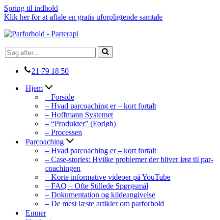
Spring til indhold
Klik her for at aftale en gratis uforpligtende samtale
Søg
efter...
21 79 18 50
Hjem
– Forside
– Hvad parcoaching er – kort fortalt
– Hoffmann Systemet
– “Produkter” (Forløb)
– Processen
Parcoaching
– Hvad parcoaching er – kort fortalt
– Case-stories: Hvilke problemer der bliver løst til par-
coachingen
– Korte informative videoer på YouTube
– FAQ – Ofte Stillede Spørgsmål
– Dokumentation og kildeangivelse
– De mest læste artikler om parforhold
Emner