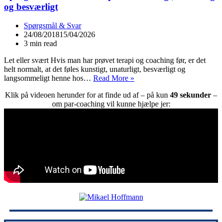
Jeg
og besværligt
har
brug
Spørgsmål & Svar
for
24/08/2018
15/04/2026
at
3 min read
trække
mig
Let eller svært Hvis man har prøvet terapi og coaching før, er det
ind
helt normalt, at det føles kunstigt, unaturligt, besværligt og
i
Spørgsmål
langsommeligt henne hos…
Read More »
min
#52
hule
Klik på videoen herunder for at finde ud af – på kun
49 sekunder
–
–
for
om par-coaching vil kunne hjælpe jer:
Par-
at
terapi
få
føles
fred
kunstigt,
unaturligt
og
besværligt