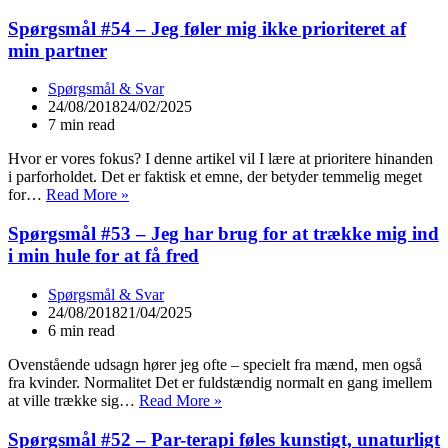
Spørgsmål #54 – Jeg føler mig ikke prioriteret af
min partner
Spørgsmål & Svar
24/08/2018
24/02/2025
7 min read
Hvor er vores fokus? I denne artikel vil I lære at prioritere hinanden
i parforholdet. Det er faktisk et emne, der betyder temmelig meget
Spørgsmål
for…
Read More »
#54
–
Spørgsmål #53 – Jeg har brug for at trække mig ind
Jeg
i min hule for at få fred
føler
mig
Spørgsmål & Svar
ikke
24/08/2018
21/04/2025
prioriteret
6 min read
af
min
Ovenstående udsagn hører jeg ofte – specielt fra mænd, men også
partner
fra kvinder. Normalitet Det er fuldstændig normalt en gang imellem
Spørgsmål
at ville trække sig…
Read More »
#53
–
Spørgsmål #52 – Par-terapi føles kunstigt, unaturligt