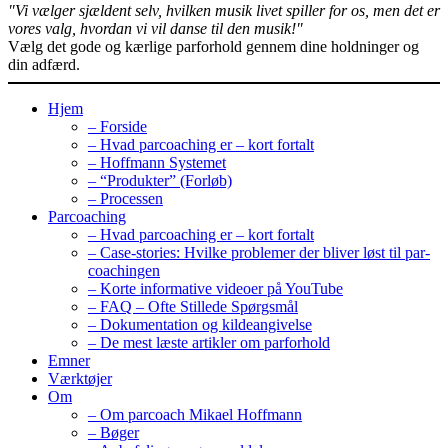
"Vi vælger sjældent selv, hvilken musik livet spiller for os, men det er
vores valg, hvordan vi vil danse til den musik!"
Vælg det gode og kærlige parforhold gennem dine holdninger og
din adfærd.
Hjem
– Forside
– Hvad parcoaching er – kort fortalt
– Hoffmann Systemet
– “Produkter” (Forløb)
– Processen
Parcoaching
– Hvad parcoaching er – kort fortalt
– Case-stories: Hvilke problemer der bliver løst til par-
coachingen
– Korte informative videoer på YouTube
– FAQ – Ofte Stillede Spørgsmål
– Dokumentation og kildeangivelse
– De mest læste artikler om parforhold
Emner
Værktøjer
Om
– Om parcoach Mikael Hoffmann
– Bøger