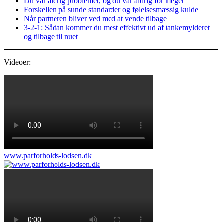
Du var aldrig problemet, og du var aldrig for meget
Forskellen på sunde standarder og følelsesmæssig kulde
Når partneren bliver ved med at vende tilbage
3‑2‑1: Sådan kommer du mest effektivt ud af tankemylderet
og tilbage til nuet
Videoer:
www.parforholds-lodsen.dk