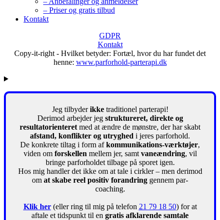
– Anbefalinger og anmeldelser
– Priser og gratis tilbud
Kontakt
GDPR
Kontakt
Copy-it-right - Hvilket betyder: Fortæl, hvor du har fundet det
henne:
www.parforhold-parterapi.dk
Jeg tilbyder
ikke
traditionel parterapi!
Derimod arbejder jeg
struktureret, direkte og
resultatorienteret
med at ændre de mønstre, der har skabt
afstand, konflikter og utryghed
i jeres parforhold.
De konkrete tiltag i form af
kommunikations-værktøjer
,
viden om
forskellen
mellem jer, samt
vaneændring
, vil
bringe parforholdet tilbage på sporet igen.
Hos mig handler det ikke om at tale i cirkler – men derimod
om
at skabe reel positiv forandring
gennem par-
coaching.
Klik her
(eller ring til mig på telefon
21 79 18 50
) for at
aftale et tidspunkt til en
gratis afklarende samtale