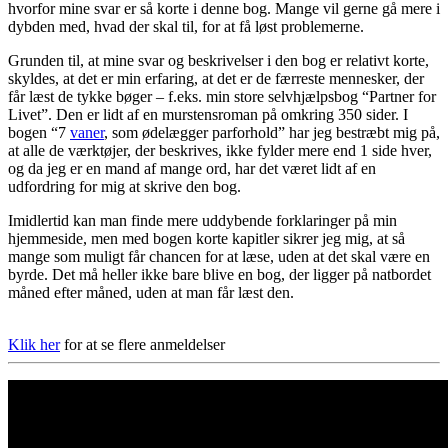
hvorfor mine svar er så korte i denne bog. Mange vil gerne gå mere i
dybden med, hvad der skal til, for at få løst problemerne.
Grunden til, at mine svar og beskrivelser i den bog er relativt korte,
skyldes, at det er min erfaring, at det er de færreste mennesker, der
får læst de tykke bøger – f.eks. min store selvhjælpsbog “Partner for
Livet”. Den er lidt af en murstensroman på omkring 350 sider. I
bogen “7
vaner
, som ødelægger parforhold” har jeg bestræbt mig på,
at alle de værktøjer, der beskrives, ikke fylder mere end 1 side hver,
og da jeg er en mand af mange ord, har det været lidt af en
udfordring for mig at skrive den bog.
Imidlertid kan man finde mere uddybende forklaringer på min
hjemmeside, men med bogen korte kapitler sikrer jeg mig, at så
mange som muligt får chancen for at læse, uden at det skal være en
byrde. Det må heller ikke bare blive en bog, der ligger på natbordet
måned efter måned, uden at man får læst den.
Klik her
for at se flere anmeldelser