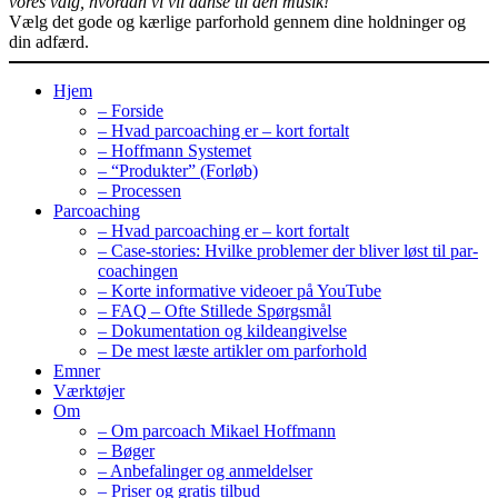
vores valg, hvordan vi vil danse til den musik!"
Vælg det gode og kærlige parforhold gennem dine holdninger og
din adfærd.
Hjem
– Forside
– Hvad parcoaching er – kort fortalt
– Hoffmann Systemet
– “Produkter” (Forløb)
– Processen
Parcoaching
– Hvad parcoaching er – kort fortalt
– Case-stories: Hvilke problemer der bliver løst til par-
coachingen
– Korte informative videoer på YouTube
– FAQ – Ofte Stillede Spørgsmål
– Dokumentation og kildeangivelse
– De mest læste artikler om parforhold
Emner
Værktøjer
Om
– Om parcoach Mikael Hoffmann
– Bøger
– Anbefalinger og anmeldelser
– Priser og gratis tilbud