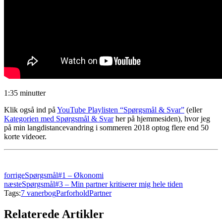
1:35 minutter
Klik også ind på
YouTube Playlisten “Spørgsmål & Svar”
(eller
Kategorien med Spørgsmål & Svar
her på hjemmesiden), hvor jeg
på min langdistancevandring i sommeren 2018 optog flere end 50
korte videoer.
forrige
Spørgsmål#1 – Økonomi
næste
Spørgsmål#3 – Min partner kritiserer mig hele tiden
Tags:
7 vaner
bog
Parforhold
Partner
Relaterede Artikler