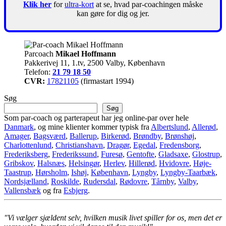
Klik her
for
ultra-kort
at se, hvad par-coachingen måske
kan gøre for dig og jer.
Parcoach
Mikael Hoffmann
Pakkerivej 11, 1.tv, 2500 Valby, København
Telefon:
21 79 18 50
CVR:
17821105
(firmastart 1994)
Søg
Søg
Som par-coach og parterapeut har jeg online-par over hele
Danmark
, og mine klienter kommer typisk fra
Albertslund
,
Allerød
,
Amager
,
Bagsværd
,
Ballerup
,
Birkerød
,
Brøndby
,
Brønshøj
,
Charlottenlund
,
Christianshavn
,
Dragør
,
Egedal
,
Fredensborg
,
Frederiksberg
,
Frederikssund
,
Furesø
,
Gentofte
,
Gladsaxe
,
Glostrup
,
Gribskov
,
Halsnæs
,
Helsingør
,
Herlev
,
Hillerød
,
Hvidovre
,
Høje-
Taastrup
,
Hørsholm
,
Ishøj
,
København
,
Lyngby
,
Lyngby-Taarbæk
,
Nordsjælland
,
Roskilde
,
Rudersdal
,
Rødovre
,
Tårnby
,
Valby
,
Vallensbæk
og fra
Esbjerg
.
"Vi vælger sjældent selv, hvilken musik livet spiller for os, men det er