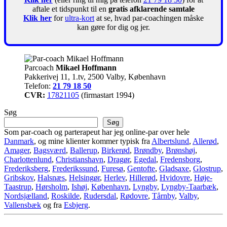
aftale et tidspunkt til en
gratis afklarende samtale
Klik her
for
ultra-kort
at se, hvad par-coachingen måske
kan gøre for dig og jer.
Parcoach
Mikael Hoffmann
Pakkerivej 11, 1.tv, 2500 Valby, København
Telefon:
21 79 18 50
CVR:
17821105
(firmastart 1994)
Søg
Søg
Som par-coach og parterapeut har jeg online-par over hele
Danmark
, og mine klienter kommer typisk fra
Albertslund
,
Allerød
,
Amager
,
Bagsværd
,
Ballerup
,
Birkerød
,
Brøndby
,
Brønshøj
,
Charlottenlund
,
Christianshavn
,
Dragør
,
Egedal
,
Fredensborg
,
Frederiksberg
,
Frederikssund
,
Furesø
,
Gentofte
,
Gladsaxe
,
Glostrup
,
Gribskov
,
Halsnæs
,
Helsingør
,
Herlev
,
Hillerød
,
Hvidovre
,
Høje-
Taastrup
,
Hørsholm
,
Ishøj
,
København
,
Lyngby
,
Lyngby-Taarbæk
,
Nordsjælland
,
Roskilde
,
Rudersdal
,
Rødovre
,
Tårnby
,
Valby
,
Vallensbæk
og fra
Esbjerg
.