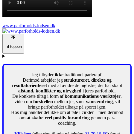
www.parforholds-lodsen.dk
Til toppen
Jeg tilbyder
ikke
traditionel parterapi!
Derimod arbejder jeg
struktureret, direkte og
resultatorienteret
med at ændre de mønstre, der har skabt
afstand, konflikter og utryghed
i jeres parforhold.
De konkrete tiltag i form af
kommunikations-værktøjer
,
viden om
forskellen
mellem jer, samt
vaneændring
, vil
bringe parforholdet tilbage på sporet igen.
Hos mig handler det ikke om at tale i cirkler – men derimod
om
at skabe reel positiv forandring
gennem par-
coaching.
Klik her
(eller ring til mig på telefon
21 79 18 50
) for at