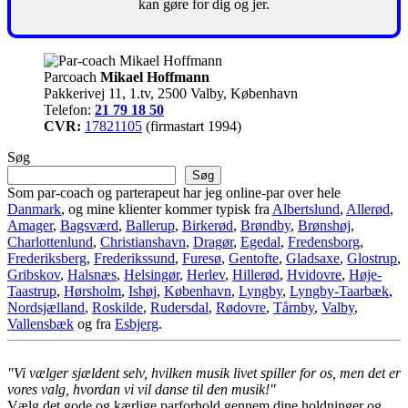
kan gøre for dig og jer.
Parcoach
Mikael Hoffmann
Pakkerivej 11, 1.tv, 2500 Valby, København
Telefon:
21 79 18 50
CVR:
17821105
(firmastart 1994)
Søg
Søg
Som par-coach og parterapeut har jeg online-par over hele
Danmark
, og mine klienter kommer typisk fra
Albertslund
,
Allerød
,
Amager
,
Bagsværd
,
Ballerup
,
Birkerød
,
Brøndby
,
Brønshøj
,
Charlottenlund
,
Christianshavn
,
Dragør
,
Egedal
,
Fredensborg
,
Frederiksberg
,
Frederikssund
,
Furesø
,
Gentofte
,
Gladsaxe
,
Glostrup
,
Gribskov
,
Halsnæs
,
Helsingør
,
Herlev
,
Hillerød
,
Hvidovre
,
Høje-
Taastrup
,
Hørsholm
,
Ishøj
,
København
,
Lyngby
,
Lyngby-Taarbæk
,
Nordsjælland
,
Roskilde
,
Rudersdal
,
Rødovre
,
Tårnby
,
Valby
,
Vallensbæk
og fra
Esbjerg
.
"Vi vælger sjældent selv, hvilken musik livet spiller for os, men det er
vores valg, hvordan vi vil danse til den musik!"
Vælg det gode og kærlige parforhold gennem dine holdninger og