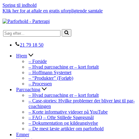
Spring til indhold
Klik her for at aftale en gratis uforpligtende samtale
Søg
efter...
21 79 18 50
Hjem
– Forside
– Hvad parcoaching er – kort fortalt
– Hoffmann Systemet
– “Produkter” (Forløb)
– Processen
Parcoaching
– Hvad parcoaching er – kort fortalt
– Case-stories: Hvilke problemer der bliver løst til par-
coachingen
– Korte informative videoer på YouTube
– FAQ – Ofte Stillede Spørgsmål
– Dokumentation og kildeangivelse
– De mest læste artikler om parforhold
Emner