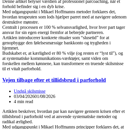
Denne artikel belyser værdien af professionel parcoaching, når et
forhold befinder sig i en dyb krise.
Med udgangspunkt i Mikael Hoffmanns metoder forklares det,
hvordan terapeuten som lods hjælper parret med at navigere udenom
destruktive mønstre.
Centralt i processen er 100 % selvansvarlighed, hvor hver part tager
ansvar for sin egen energi fremfor at bebrejde partneren.
Artiklen introducerer konkrete ritualer som “slusetid” for at
genopbygge den følelsesmæssige bankkonto og trygheden i
hjemmet.
Budskabet er, at kærlighed er 80 % vilje (og resten er “lyst til”), og
at systematiske kommunikations-værktøjer, samt viden om
forskellen mellem kønnene, kan transformere en truende skilsmisse
til et vitalt parforhold.
Vejen tilbage efter et tillidsbrud i parforhold
Undgå skilsmisse
03/04/2026
01/08/2026
4 min read
Artiklen beskriver, hvordan par kan navigere gennem krisen efter et
tillidsbrud i parforhold ved at anvende systematiske metoder og
radikal ærlighed.
Med udgangspunkt i Mikael Hoffmanns principper forklares det, at