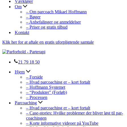
Værktøjer
Om
– Om parcoach Mikael Hoffmann
– Bøger
– Anbefalinger og anmeldelser
– Priser og gratis tilbud
Kontakt
Klik her for at aftale en gratis uforpligtende samtale
21 79 18 50
Hjem
– Forside
– Hvad parcoaching er – kort fortalt
– Hoffmann Systemet
– “Produkter” (Forløb)
– Processen
Parcoaching
– Hvad parcoaching er – kort fortalt
– Case-stories: Hvilke problemer der bliver løst til par-
coachingen
– Korte informative videoer på YouTube