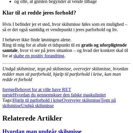
og ofte, at gnisten begynder at vende tilbage
Klar til at redde jeres forhold?
Hvis I befinder jer et sted, hvor skilsmisse føles som en mulighed –
så er det også samtidig et vendepunkt i jeres parforhold og liv.
I behøver ikke finde løsningen alene.
Ring til mig for at aftale et tidspunkt til en
gratis og uforpligtende
samtale
, hvor vi ser på jeres situation – og hvad der konkret skal til
for at
skabe en positiv forandring
.
Undgå skilsmisse, tegn på skilsmisse, overvejer skilsmisse, hvordan
redder man sit parforhold, hjælp til parforhold i krise, kan man
redde et forhold
forrige
Behovet for at ville have RET
næste
Hvordan du gennemskuer den falske maskulinitet
Tags:
Hjælp til parforhold i krise
Overvejer skilsmisse
Tegn på
skilsmisse
Undgå skilsmisse
Relaterede Artikler
Hvordan man undgår skilsmisse