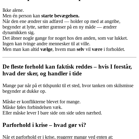
Ikke alene.
Men én person kan
starte bevægelsen.
Når den ene ændrer sin adfærd — holder op med at angribe,
begynder at lytte, sætter grænser på en ny måde — ændrer
dynamikken sig.
Det åbner nogle gange for noget hos den anden, som var lukket.
Ingen kan tvinge andre mennesker til at ville.
Men man kan altid
vælge
, hvem man
selv
vil
være
i forholdet.
De fleste forhold kan faktisk reddes – hvis I forstår,
hvad der sker, og handler i tide
Mange par når på et tidspunkt til et sted, hvor tanken om skilsmisse
begynder at dukke op.
Måske er konflikterne blevet for mange.
Måske føles forbindelsen væk.
Eller måske lever I bare side om side uden nærhed.
Parforhold i krise – hvad gør vi?
Når et parforhold er i krise, reagerer mange ved enten at: