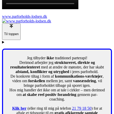
www.parforholds-lodsen.dk
Til toppen
Jeg tilbyder
ikke
traditionel parterapi!
Derimod arbejder jeg
struktureret, direkte og
resultatorienteret
med at ændre de mønstre, der har skabt
afstand, konflikter og utryghed
i jeres parforhold.
De konkrete tiltag i form af
kommunikations-værktøjer
,
viden om
forskellen
mellem jer, samt
vaneændring
, vil
bringe parforholdet tilbage på sporet igen.
Hos mig handler det ikke om at tale i cirkler – men derimod
om
at skabe reel positiv forandring
gennem par-
coaching.
Klik her
(eller ring til mig på telefon
21 79 18 50
) for at
aftale et tidspunkt til en
gratis afklarende samtale