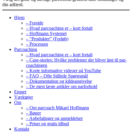
din adfærd.
Hjem
– Forside
– Hvad parcoaching er – kort fortalt
– Hoffmann Systemet
– “Produkter” (Forløb)
– Processen
Parcoaching
– Hvad parcoaching er – kort fortalt
– Case-stories: Hvilke problemer der bliver løst til par-
coachingen
– Korte informative videoer på YouTube
– FAQ – Ofte Stillede Spørgsmål
– Dokumentation og kildeangivelse
– De mest læste artikler om parforhold
Emner
Værktøjer
Om
– Om parcoach Mikael Hoffmann
– Bøger
– Anbefalinger og anmeldelser
– Priser og gratis tilbud
Kontakt