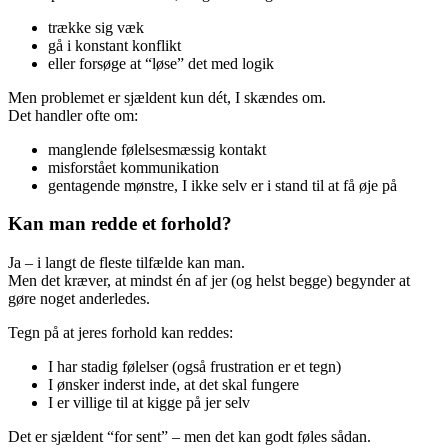
trække sig væk
gå i konstant konflikt
eller forsøge at “løse” det med logik
Men problemet er sjældent kun dét, I skændes om.
Det handler ofte om:
manglende følelsesmæssig kontakt
misforstået kommunikation
gentagende mønstre, I ikke selv er i stand til at få øje på
Kan man redde et forhold?
Ja – i langt de fleste tilfælde kan man.
Men det kræver, at mindst én af jer (og helst begge) begynder at
gøre noget anderledes.
Tegn på at jeres forhold kan reddes:
I har stadig følelser (også frustration er et tegn)
I ønsker inderst inde, at det skal fungere
I er villige til at kigge på jer selv
Det er sjældent “for sent” – men det kan godt føles sådan.