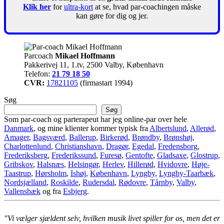
Klik her
for
ultra-kort
at se, hvad par-coachingen måske
kan gøre for dig og jer.
Parcoach
Mikael Hoffmann
Pakkerivej 11, 1.tv, 2500 Valby, København
Telefon:
21 79 18 50
CVR:
17821105
(firmastart 1994)
Søg
Søg
Som par-coach og parterapeut har jeg online-par over hele
Danmark
, og mine klienter kommer typisk fra
Albertslund
,
Allerød
,
Amager
,
Bagsværd
,
Ballerup
,
Birkerød
,
Brøndby
,
Brønshøj
,
Charlottenlund
,
Christianshavn
,
Dragør
,
Egedal
,
Fredensborg
,
Frederiksberg
,
Frederikssund
,
Furesø
,
Gentofte
,
Gladsaxe
,
Glostrup
,
Gribskov
,
Halsnæs
,
Helsingør
,
Herlev
,
Hillerød
,
Hvidovre
,
Høje-
Taastrup
,
Hørsholm
,
Ishøj
,
København
,
Lyngby
,
Lyngby-Taarbæk
,
Nordsjælland
,
Roskilde
,
Rudersdal
,
Rødovre
,
Tårnby
,
Valby
,
Vallensbæk
og fra
Esbjerg
.
"Vi vælger sjældent selv, hvilken musik livet spiller for os, men det er