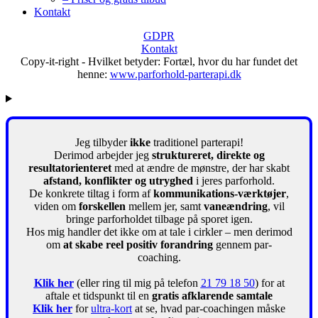
Kontakt
GDPR
Kontakt
Copy-it-right - Hvilket betyder: Fortæl, hvor du har fundet det
henne:
www.parforhold-parterapi.dk
Jeg tilbyder
ikke
traditionel parterapi!
Derimod arbejder jeg
struktureret, direkte og
resultatorienteret
med at ændre de mønstre, der har skabt
afstand, konflikter og utryghed
i jeres parforhold.
De konkrete tiltag i form af
kommunikations-værktøjer
,
viden om
forskellen
mellem jer, samt
vaneændring
, vil
bringe parforholdet tilbage på sporet igen.
Hos mig handler det ikke om at tale i cirkler – men derimod
om
at skabe reel positiv forandring
gennem par-
coaching.
Klik her
(eller ring til mig på telefon
21 79 18 50
) for at
aftale et tidspunkt til en
gratis afklarende samtale
Klik her
for
ultra-kort
at se, hvad par-coachingen måske