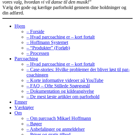
vores valg, hvordan vi vil danse til den musik!"
Vælg det gode og kærlige parforhold gennem dine holdninger og
din adfærd.
Hjem
– Forside
– Hvad parcoaching er – kort fortalt
– Hoffmann Systemet
– “Produkter” (Forløb)
– Processen
Parcoaching
– Hvad parcoaching er – kort fortalt
– Case-stories: Hvilke problemer der bliver løst til par-
coachingen
– Korte informative videoer på YouTube
– FAQ – Ofte Stillede Spørgsmål
– Dokumentation og kildeangivelse
– De mest læste artikler om parforhold
Emner
Værktøjer
Om
– Om parcoach Mikael Hoffmann
– Bøger
– Anbefalinger og anmeldelser
– Priser og gratis tilbud