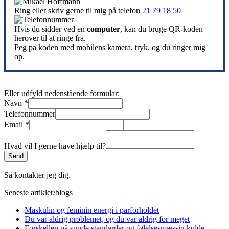
Ring eller skriv gerne til mig på telefon
21 79 18 50
Hvis du sidder ved en
computer
, kan du bruge QR-koden
herover til at ringe fra.
Peg på koden med mobilens kamera, tryk, og du ringer mig
op.
Eller udfyld nedenstående formular:
Navn
*
Telefonnummer
Email
*
Hvad vil I gerne have hjælp til?
Send
Så kontakter jeg dig.
Seneste artikler/blogs
Maskulin og feminin energi i parforholdet
Du var aldrig problemet, og du var aldrig for meget
Forskellen på sunde standarder og følelsesmæssig kulde