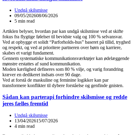
Undgå skilsmisse
09/05/2026
08/06/2026
5 min read
Artiklen belyser, hvordan par kan undgå skilsmisse ved at skifte
fokus fra flygtige følelser til bevidste valg og 100 % selvansvar.
Ved at opbygge et solidt “Parforholds-hus” baseret på tillid, tryghed
og respekt, og ved at prioritere partneren over børn og karriere,
skabes et varigt fundament.
Gennem systematiske kommunikationsværktøjer kan ødelæggende
mønstre erstattes af sund kommunikation.
Moden kærlighed defineres som 80 % vilje, og varig forandring
kræver en dedikeret indsats over 90 dage.
Ved at forstå de maskuline og feminine logikker kan par
transformere konflikter til dybere forståelse og genfinde gnisten.
Sådan kan parterapi forhindre skilsmisse og redde
jeres fælles fremtid
Undgå skilsmisse
13/04/2026
15/07/2026
4 min read