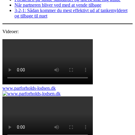
Når partneren bliver ved med at vende tilbage
3‑2‑1: Sådan kommer du mest effektivt ud af tankemylderet
og tilbage til nuet
Videoer:
www.parforholds-lodsen.dk