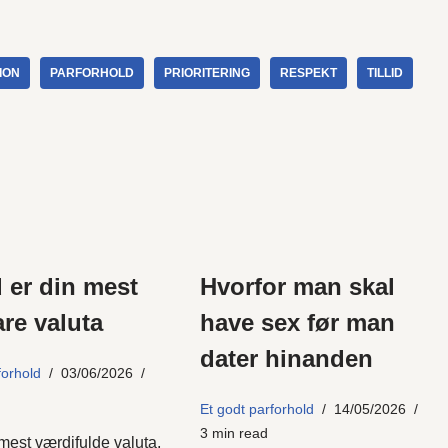
ION
PARFORHOLD
PRIORITERING
RESPEKT
TILLID
d er din mest
Hvorfor man skal
re valuta
have sex før man
dater hinanden
forhold
03/06/2026
Et godt parforhold
14/05/2026
3 min read
 mest værdifulde valuta,