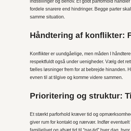
indstillinger og behov. Et godt parforhold handle
fordele snarere end hindringer. Begge parter ska
samme situation.
Håndtering af konflikter: 
Konflikter er uundgåelige, men måden I håndtere
respektfuldt også under uenigheder. Vælg det rett
fælles løsninger frem for at bebrejde hinanden. 
evnen til at tilgive og komme videre sammen.
Prioritering og struktur: T
Et stærkt parforhold kræver tid og opmærksomhed.
giver rum for kontakt og nærvær. Indfør eventuelt “
familielivet og afsæt tid til “par-tid” hver dag, 