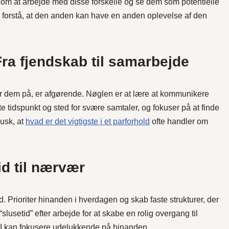
r om at arbejde med disse forskelle og se dem som potentielle
l forstå, at den anden kan have en anden oplevelse af den
Fra fjendskab til samarbejde
r dem på, er afgørende. Nøglen er at lære at kommunikere
e tidspunkt og sted for svære samtaler, og fokuser på at finde
Husk, at
hvad er det vigtigste i et parforhold
ofte handler om
id til nærvær
 Prioriter hinanden i hverdagen og skab faste strukturer, der
slusetid” efter arbejde for at skabe en rolig overgang til
hvor I kan fokusere udelukkende på hinanden.