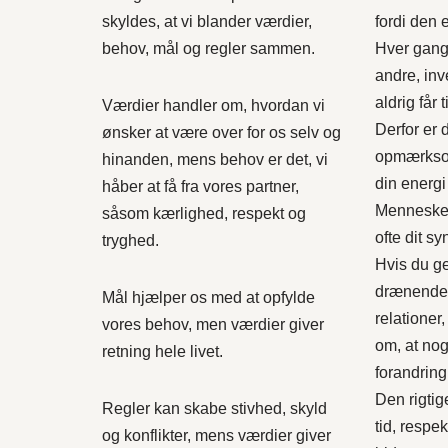
skyldes, at vi blander værdier,
fordi den e
behov, mål og regler sammen.
Hver gang d
andre, inv
aldrig får 
Værdier handler om, hvordan vi
Derfor er d
ønsker at være over for os selv og
opmærkso
hinanden, mens behov er det, vi
din energi
håber at få fra vores partner,
Mennesker 
såsom kærlighed, respekt og
ofte dit sy
tryghed.
Hvis du g
drænende 
Mål hjælper os med at opfylde
relationer
vores behov, men værdier giver
om, at nog
retning hele livet.
forandring
Den rigtig
Regler kan skabe stivhed, skyld
tid, respe
og konflikter, mens værdier giver