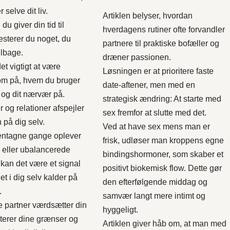
r selve dit liv.
Artiklen belyser, hvordan
u giver din tid til
hverdagens rutiner ofte forvandler
esterer du noget, du
partnere til praktiske bofæller og
tilbage.
dræner passionen.
et vigtigt at være
Løsningen er at prioritere faste
m på, hvem du bruger
date-aftener, men med en
 og dit nærvær på.
strategisk ændring: At starte med
og relationer afspejler
sex fremfor at slutte med det.
n på dig selv.
Ved at have sex mens man er
entagne gange oplever
frisk, udløser man kroppens egne
eller ubalancerede
bindingshormoner, som skaber et
, kan det være et signal
positivt biokemisk flow. Dette gør
et i dig selv kalder på
den efterfølgende middag og
.
samvær langt mere intimt og
e partner værdsætter din
hyggeligt.
kterer dine grænser og
Artiklen giver håb om, at man med