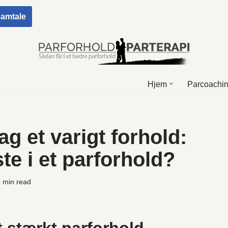
 samtale
Hjem
Parcoachi
 et varigt forhold:
te i et parforhold?
4 min read