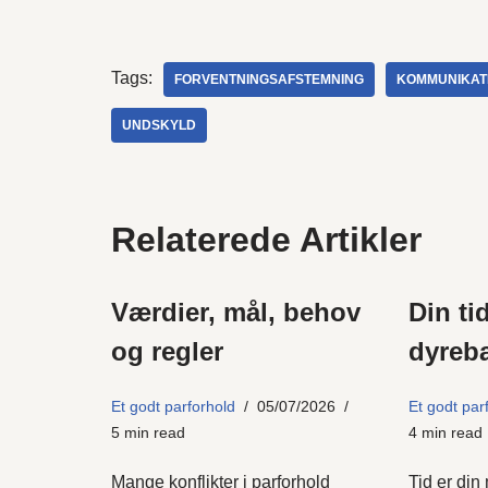
Tags:
FORVENTNINGSAFSTEMNING
KOMMUNIKAT
UNDSKYLD
Relaterede Artikler
Værdier, mål, behov
Din ti
og regler
dyreba
Et godt parforhold
05/07/2026
Et godt par
5 min read
4 min read
Mange konflikter i parforhold
Tid er din