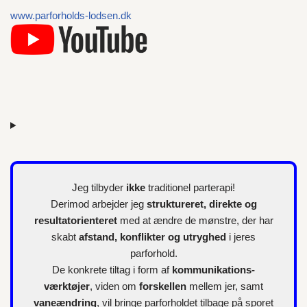
l
www.parforholds-lodsen.dk
e
r
Jeg tilbyder
ikke
traditionel parterapi!
Derimod arbejder jeg
struktureret, direkte og
resultatorienteret
med at ændre de mønstre, der har
skabt
afstand, konflikter og utryghed
i jeres
parforhold.
De konkrete tiltag i form af
kommunikations-
værktøjer
, viden om
forskellen
mellem jer, samt
vaneændring
, vil bringe parforholdet tilbage på sporet