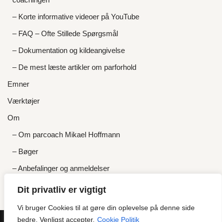
– Korte informative videoer på YouTube
– FAQ – Ofte Stillede Spørgsmål
– Dokumentation og kildeangivelse
– De mest læste artikler om parforhold
Emner
Værktøjer
Om
– Om parcoach Mikael Hoffmann
– Bøger
– Anbefalinger og anmeldelser
– Priser og gratis tilbud
Dit privatliv er vigtigt
Kontakt
Vi bruger Cookies til at gøre din oplevelse på denne side
bedre. Venligst accepter.
Cookie Politik
GDPR