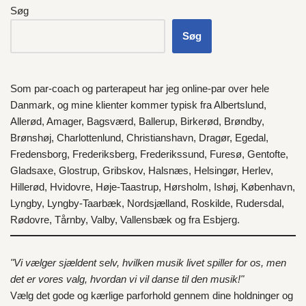
Søg
Søg
Som par-coach og parterapeut har jeg online-par over hele
Danmark
, og mine klienter kommer typisk fra
Albertslund
,
Allerød
,
Amager
,
Bagsværd
,
Ballerup
,
Birkerød
,
Brøndby
,
Brønshøj
,
Charlottenlund
,
Christianshavn
,
Dragør
,
Egedal
,
Fredensborg
,
Frederiksberg
,
Frederikssund
,
Furesø
,
Gentofte
,
Gladsaxe
,
Glostrup
,
Gribskov
,
Halsnæs
,
Helsingør
,
Herlev
,
Hillerød
,
Hvidovre
,
Høje-Taastrup
,
Hørsholm
,
Ishøj
,
København
,
Lyngby
,
Lyngby-Taarbæk
,
Nordsjælland
,
Roskilde
,
Rudersdal
,
Rødovre
,
Tårnby
,
Valby
,
Vallensbæk
og fra
Esbjerg
.
"Vi vælger sjældent selv, hvilken musik livet spiller for os, men
det er vores valg, hvordan vi vil danse til den musik!"
Vælg det gode og kærlige parforhold gennem dine holdninger og