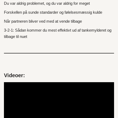
Du var aldrig problemet, og du var aldrig for meget
Forskellen på sunde standarder og følelsesmæssig kulde
Når partneren bliver ved med at vende tilbage
3‑2‑1: Sådan kommer du mest effektivt ud af tankemylderet og
tilbage til nuet
Videoer:
V
i
d
e
o
a