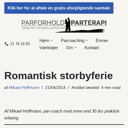
Klik her for at aftale en gratis uforpligtende samtale
Spring
til
indhold
Hjem
Parcoaching
Emner
21 79 18 50
Værktøjer
Om
Kontakt
Romantisk storbyferie
af
Mikael Hoffmann
21/04/2014
Anslået læsetid: 4 min read
Af Mikael Hoffmann, par-coach med mere end 30 års praktisk
erfaring