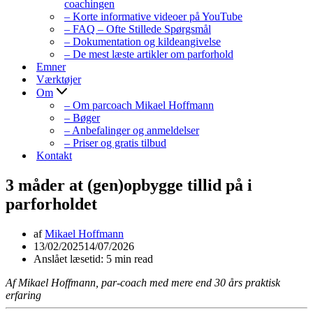
coachingen
– Korte informative videoer på YouTube
– FAQ – Ofte Stillede Spørgsmål
– Dokumentation og kildeangivelse
– De mest læste artikler om parforhold
Emner
Værktøjer
Om
– Om parcoach Mikael Hoffmann
– Bøger
– Anbefalinger og anmeldelser
– Priser og gratis tilbud
Kontakt
3 måder at (gen)opbygge tillid på i
parforholdet
af
Mikael Hoffmann
13/02/2025
14/07/2026
Anslået læsetid: 5 min read
Af Mikael Hoffmann, par-coach med mere end 30 års praktisk
erfaring