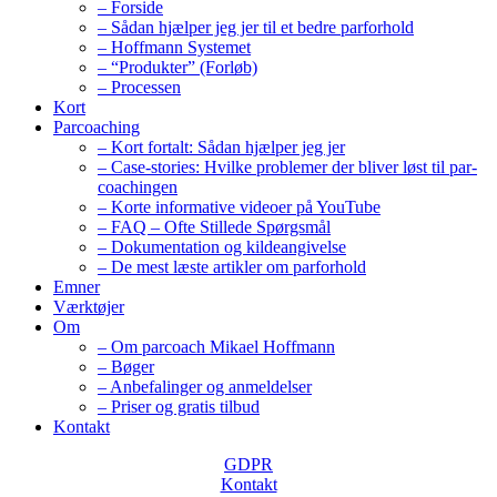
– Forside
– Sådan hjælper jeg jer til et bedre parforhold
– Hoffmann Systemet
– “Produkter” (Forløb)
– Processen
Kort
Parcoaching
– Kort fortalt: Sådan hjælper jeg jer
– Case-stories: Hvilke problemer der bliver løst til par-
coachingen
– Korte informative videoer på YouTube
– FAQ – Ofte Stillede Spørgsmål
– Dokumentation og kildeangivelse
– De mest læste artikler om parforhold
Emner
Værktøjer
Om
– Om parcoach Mikael Hoffmann
– Bøger
– Anbefalinger og anmeldelser
– Priser og gratis tilbud
Kontakt
GDPR
Kontakt