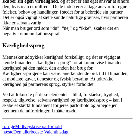
skaber sin egen virkelighed
, og at det er ens eget ansvar at ændre
den, hvis man er utilfreds. Dette indebærer at tage ansvar for egne
følelser, behov og handlinger, i stedet for at bebrejde sin partner.
Det er også vigtigt at sætte sunde naturlige grænser, hvis partneren
ikke er selvansvarlig
Når man bruger ord som “du”, “nej” og “ikke”, skaber det en
negativ kommunikationsspiral.
Kærlighedssprog
Mennesker udtrykker kærlighed forskelligt, og det er vigtigt at
kende hinandens “kærlighedssprog” for at kunne vise hinanden
kærlighed på den måde, den anden har brug for.
Kærlighedssprogene kan være: anerkendende ord, tid til hinanden,
at modtage gaver, tjenester og fysisk berøring. At udtrykke
kærlighed på partnerens sprog, styrker forholdet.
Ved at fokusere på disse elementer – tillid, forståelse, tryghed,
respekt, tilgivelse, selvansvarlighed og kærlighedssprog – kan I
skabe et stærkt fundament for jeres parforhold og arbejde jer
igennem de udfordringer, I måtte møde.
forrige
Midtvejskrise parforhold
næste
Den allerbedste Valentinsdag