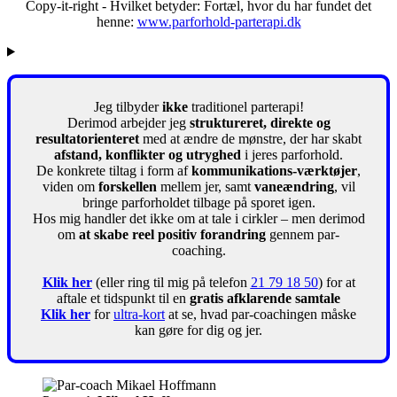
Copy-it-right - Hvilket betyder: Fortæl, hvor du har fundet det
henne:
www.parforhold-parterapi.dk
Jeg tilbyder
ikke
traditionel parterapi!
Derimod arbejder jeg
struktureret, direkte og
resultatorienteret
med at ændre de mønstre, der har skabt
afstand, konflikter og utryghed
i jeres parforhold.
De konkrete tiltag i form af
kommunikations-værktøjer
,
viden om
forskellen
mellem jer, samt
vaneændring
, vil
bringe parforholdet tilbage på sporet igen.
Hos mig handler det ikke om at tale i cirkler – men derimod
om
at skabe reel positiv forandring
gennem par-
coaching.
Klik her
(eller ring til mig på telefon
21 79 18 50
) for at
aftale et tidspunkt til en
gratis afklarende samtale
Klik her
for
ultra-kort
at se, hvad par-coachingen måske
kan gøre for dig og jer.