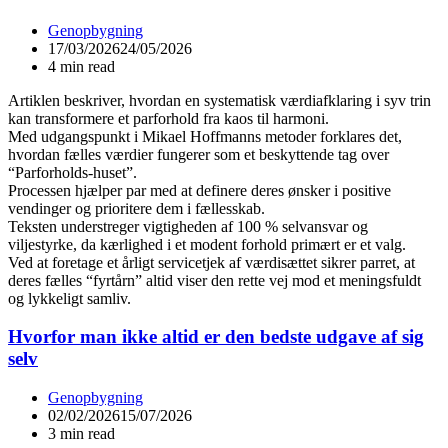
Genopbygning
17/03/2026
24/05/2026
4 min read
Artiklen beskriver, hvordan en systematisk værdiafklaring i syv trin
kan transformere et parforhold fra kaos til harmoni.
Med udgangspunkt i Mikael Hoffmanns metoder forklares det,
hvordan fælles værdier fungerer som et beskyttende tag over
“Parforholds-huset”.
Processen hjælper par med at definere deres ønsker i positive
vendinger og prioritere dem i fællesskab.
Teksten understreger vigtigheden af 100 % selvansvar og
viljestyrke, da kærlighed i et modent forhold primært er et valg.
Ved at foretage et årligt servicetjek af værdisættet sikrer parret, at
deres fælles “fyrtårn” altid viser den rette vej mod et meningsfuldt
og lykkeligt samliv.
Hvorfor man ikke altid er den bedste udgave af sig
selv
Genopbygning
02/02/2026
15/07/2026
3 min read