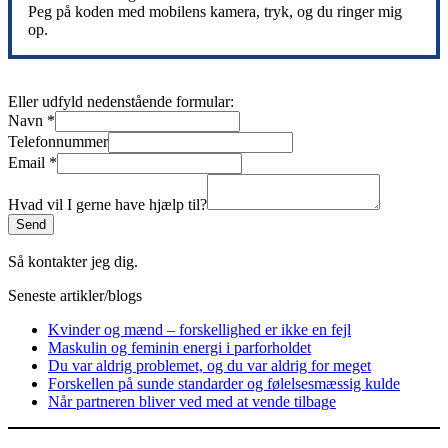
Peg på koden med mobilens kamera, tryk, og du ringer mig
op.
Eller udfyld nedenstående formular:
Navn
*
Telefonnummer
Email
*
Hvad vil I gerne have hjælp til?
Send
Så kontakter jeg dig.
Seneste artikler/blogs
Kvinder og mænd – forskellighed er ikke en fejl
Maskulin og feminin energi i parforholdet
Du var aldrig problemet, og du var aldrig for meget
Forskellen på sunde standarder og følelsesmæssig kulde
Når partneren bliver ved med at vende tilbage