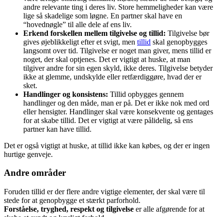
andre relevante ting i deres liv. Store hemmeligheder kan være
lige så skadelige som løgne. En partner skal have en
“hovednøgle” til alle dele af ens liv.
Erkend forskellen mellem tilgivelse og tillid:
Tilgivelse bør
gives øjeblikkeligt efter et svigt, men
tillid
skal genopbygges
langsomt over tid. Tilgivelse er noget man giver, mens tillid er
noget, der skal optjenes. Det er vigtigt at huske, at man
tilgiver andre for sin egen skyld, ikke deres. Tilgivelse betyder
ikke at glemme, undskylde eller retfærdiggøre, hvad der er
sket.
Handlinger og konsistens:
Tillid opbygges gennem
handlinger og den måde, man er på. Det er ikke nok med ord
eller hensigter. Handlinger skal være konsekvente og gentages
for at skabe tillid. Det er vigtigt at være pålidelig, så ens
partner kan have tillid.
Det er også vigtigt at huske, at tillid ikke kan købes, og der er ingen
hurtige genveje.
Andre områder
Foruden tillid er der flere andre vigtige elementer, der skal være til
stede for at genopbygge et stærkt parforhold.
Forståelse, tryghed, respekt og tilgivelse
er alle afgørende for at