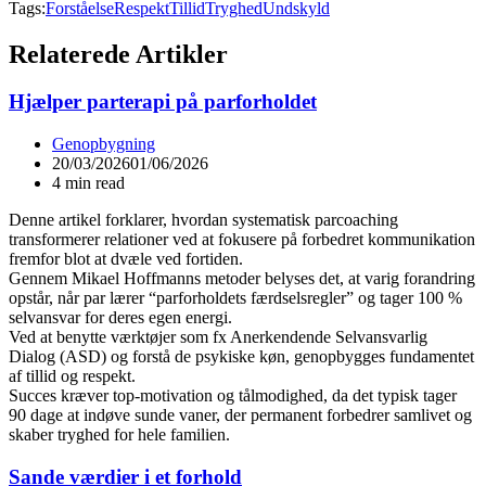
Tags:
Forståelse
Respekt
Tillid
Tryghed
Undskyld
Relaterede Artikler
Hjælper parterapi på parforholdet
Genopbygning
20/03/2026
01/06/2026
4 min read
Denne artikel forklarer, hvordan systematisk parcoaching
transformerer relationer ved at fokusere på forbedret kommunikation
fremfor blot at dvæle ved fortiden.
Gennem Mikael Hoffmanns metoder belyses det, at varig forandring
opstår, når par lærer “parforholdets færdselsregler” og tager 100 %
selvansvar for deres egen energi.
Ved at benytte værktøjer som fx Anerkendende Selvansvarlig
Dialog (ASD) og forstå de psykiske køn, genopbygges fundamentet
af tillid og respekt.
Succes kræver top-motivation og tålmodighed, da det typisk tager
90 dage at indøve sunde vaner, der permanent forbedrer samlivet og
skaber tryghed for hele familien.
Sande værdier i et forhold