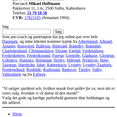
Parcoach
Mikael Hoffmann
Pakkerivej 11, 1.tv, 2500 Valby, København
Telefon:
21 79 18 50
CVR:
17821105
(firmastart 1994)
Søg
Søg
Som par-coach og parterapeut har jeg online-par over hele
Danmark
, og mine klienter kommer typisk fra
Albertslund
,
Allerød
,
Amager
,
Bagsværd
,
Ballerup
,
Birkerød
,
Brøndby
,
Brønshøj
,
Charlottenlund
,
Christianshavn
,
Dragør
,
Egedal
,
Fredensborg
,
Frederiksberg
,
Frederikssund
,
Furesø
,
Gentofte
,
Gladsaxe
,
Glostrup
,
Gribskov
,
Halsnæs
,
Helsingør
,
Herlev
,
Hillerød
,
Hvidovre
,
Høje-
Taastrup
,
Hørsholm
,
Ishøj
,
København
,
Lyngby
,
Lyngby-Taarbæk
,
Nordsjælland
,
Roskilde
,
Rudersdal
,
Rødovre
,
Tårnby
,
Valby
,
Vallensbæk
og fra
Esbjerg
.
"Vi vælger sjældent selv, hvilken musik livet spiller for os, men det er
vores valg, hvordan vi vil danse til den musik!"
Vælg det gode og kærlige parforhold gennem dine holdninger og
din adfærd.
Hjem