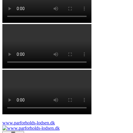
www.parforholds-lodsen.dk