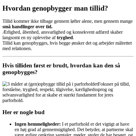
Hvordan genopbygger man tillid?
Tillid kommer ikke tilbage gennem løfter alene, men gennem mange
små handlinger over tid.
Ærlighed, åbenhed, ansvarlighed og konsekvent adfærd skaber
langsomt en ny oplevelse af
tryghed
.
Tillid kan genopbygges, hvis begge ønsker det og arbejder målrettet
med relationen.
Hvis tilliden først er brudt, hvordan kan den så
genopbygges?
Fokuser på tillid,
forståelse, tryghed, respekt, tilgivelse, kærlighedssprog og
selvansvarlighed for at skabe et stærkt fundament for jeres
parforhold.
Her er nogle bud
Ingen hemmeligheder:
I et parforhold er det vigtigt at have
en høj grad af gennemsigtighed. Det betyder, at partnerne skal
være ærlige omkring samtaler, møder, steder de har besøgt, og