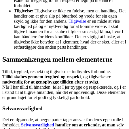
Både for meget og for lidt respekt er tegn på ubalance i
forholdet.
Tilgivelse:
Tilgivelse er ikke en følelse, men en handling. Det
handler om at give slip på bitterhed og vrede for sin egen
skyld og ikke for den andens.
Tilgivelse
er en måde at vise
kærlighed på og er nødvendig for at komme videre. I skal
tilgive hinanden for at skabe et følelsesmæssigt klima, hvor I
kan håndtere fortidens konflikter. Det er vigtigt at huske, at
tilgivelse ikke betyder, at I glemmer, hvad der er sket, eller at I
retfærdiggør den anden parts handlinger.
Sammenhængen mellem elementerne
Tillid, tryghed, respekt og tilgivelse er indbyrdes forbundne.
Tillid skabes gennem tryghed og respekt
, og
tilgivelse er
nødvendig for at genopbygge tilliden efter et svigt
.
Når I har tillid til hinanden, føler I jer trygge og respekterede, og I er
i stand til at tilgive hinanden, når det er nødvendigt. Disse elementer
er grundlaget for et godt og lykkeligt parforhold.
Selvansvarlighed
Det er afgørende, at begge parter tager ansvar for deres egen rolle i
forholdet.
Selvansvarlighed
handler om at erkende, at man selv