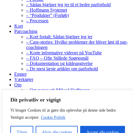
– Sådan hjælper jeg jer til et bedre parforhold
– Hoffmann Systemet
– “Produkter” (Forløb)
– Processen
Kort
Parcoaching
– Kort fortalt: Sådan hjælper jeg jer
– Case-stories: Hvilke problemer der bliver løst til par-
coachingen
– Korte informative videoer på YouTube
– FAQ – Ofte Stillede Spørgsmål
– Dokumentation og kildeangivelse
– De mest læste artikler om parforhold
Emner
Værktøjer
Om
– Om parcoach Mikael Hoffmann
– Bøger
Dit privatliv er vigtigt
– Anbefalinger og anmeldelser
– Priser og gratis tilbud
Vi bruger Cookies til at gøre din oplevelse på denne side bedre.
Kontakt
Venligst accepter.
Cookie Politik
GDPR
Kontakt
Copy-it-right - Hvilket betyder: Fortæl, hvor du har fundet det
Tilpas
Afvis alle cookies
Accept alle cookies