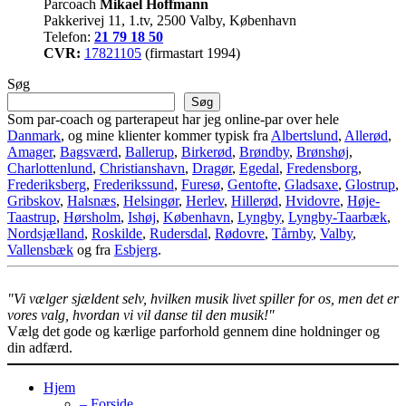
Parcoach
Mikael Hoffmann
Pakkerivej 11, 1.tv, 2500 Valby, København
Telefon:
21 79 18 50
CVR:
17821105
(firmastart 1994)
Søg
Søg
Som par-coach og parterapeut har jeg online-par over hele
Danmark
, og mine klienter kommer typisk fra
Albertslund
,
Allerød
,
Amager
,
Bagsværd
,
Ballerup
,
Birkerød
,
Brøndby
,
Brønshøj
,
Charlottenlund
,
Christianshavn
,
Dragør
,
Egedal
,
Fredensborg
,
Frederiksberg
,
Frederikssund
,
Furesø
,
Gentofte
,
Gladsaxe
,
Glostrup
,
Gribskov
,
Halsnæs
,
Helsingør
,
Herlev
,
Hillerød
,
Hvidovre
,
Høje-
Taastrup
,
Hørsholm
,
Ishøj
,
København
,
Lyngby
,
Lyngby-Taarbæk
,
Nordsjælland
,
Roskilde
,
Rudersdal
,
Rødovre
,
Tårnby
,
Valby
,
Vallensbæk
og fra
Esbjerg
.
"Vi vælger sjældent selv, hvilken musik livet spiller for os, men det er
vores valg, hvordan vi vil danse til den musik!"
Vælg det gode og kærlige parforhold gennem dine holdninger og
din adfærd.
Hjem
– Forside