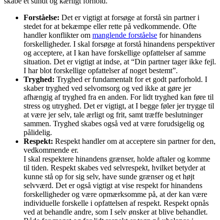
skabe et sundt og kærligt forhold.
Forståelse:
Det er vigtigt at forsøge at forstå sin partner i
stedet for at bekæmpe eller rette på vedkommende. Ofte
handler konflikter om
manglende forståelse
for hinandens
forskelligheder. I skal forsøge at forstå hinandens perspektiver
og acceptere, at I kan have forskellige opfattelser af samme
situation. Det er vigtigt at indse, at “Din partner tager ikke fejl.
I har blot forskellige opfattelser af noget bestemt”.
Tryghed:
Tryghed er fundamentalt for et godt parforhold. I
skaber tryghed ved selvomsorg og ved ikke at gøre jer
afhængig af tryghed fra en anden. For lidt tryghed kan føre til
stress og utryghed. Det er vigtigt, at I begge føler jer trygge til
at være jer selv, tale ærligt og frit, samt træffe beslutninger
sammen. Tryghed skabes også ved at være forudsigelig og
pålidelig.
Respekt:
Respekt handler om at acceptere sin partner for den,
vedkommende er.
I skal respektere hinandens grænser, holde aftaler og komme
til tiden. Respekt skabes ved selvrespekt, hvilket betyder at
kunne stå op for sig selv, have sunde grænser og et højt
selvværd. Det er også vigtigt at vise respekt for hinandens
forskelligheder og være opmærksomme på, at der kan være
individuelle forskelle i opfattelsen af respekt. Respekt opnås
ved at behandle andre, som I selv ønsker at blive behandlet.