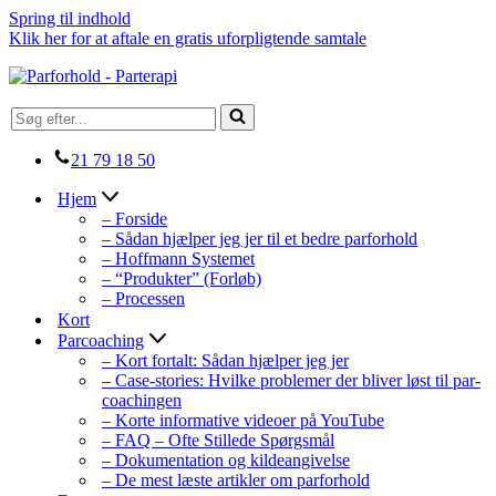
Spring til indhold
Klik her for at aftale en gratis uforpligtende samtale
Søg
efter...
21 79 18 50
Hjem
– Forside
– Sådan hjælper jeg jer til et bedre parforhold
– Hoffmann Systemet
– “Produkter” (Forløb)
– Processen
Kort
Parcoaching
– Kort fortalt: Sådan hjælper jeg jer
– Case-stories: Hvilke problemer der bliver løst til par-
coachingen
– Korte informative videoer på YouTube
– FAQ – Ofte Stillede Spørgsmål
– Dokumentation og kildeangivelse
– De mest læste artikler om parforhold