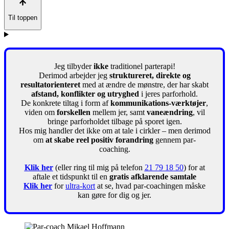
Til toppen
Jeg tilbyder
ikke
traditionel parterapi!
Derimod arbejder jeg
struktureret, direkte og
resultatorienteret
med at ændre de mønstre, der har skabt
afstand, konflikter og utryghed
i jeres parforhold.
De konkrete tiltag i form af
kommunikations-værktøjer
,
viden om
forskellen
mellem jer, samt
vaneændring
, vil
bringe parforholdet tilbage på sporet igen.
Hos mig handler det ikke om at tale i cirkler – men derimod
om
at skabe reel positiv forandring
gennem par-
coaching.
Klik her
(eller ring til mig på telefon
21 79 18 50
) for at
aftale et tidspunkt til en
gratis afklarende samtale
Klik her
for
ultra-kort
at se, hvad par-coachingen måske
kan gøre for dig og jer.