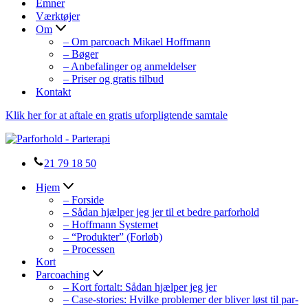
Emner
Værktøjer
Om
– Om parcoach Mikael Hoffmann
– Bøger
– Anbefalinger og anmeldelser
– Priser og gratis tilbud
Kontakt
Klik her for at aftale en gratis uforpligtende samtale
21 79 18 50
Hjem
– Forside
– Sådan hjælper jeg jer til et bedre parforhold
– Hoffmann Systemet
– “Produkter” (Forløb)
– Processen
Kort
Parcoaching
– Kort fortalt: Sådan hjælper jeg jer
– Case-stories: Hvilke problemer der bliver løst til par-