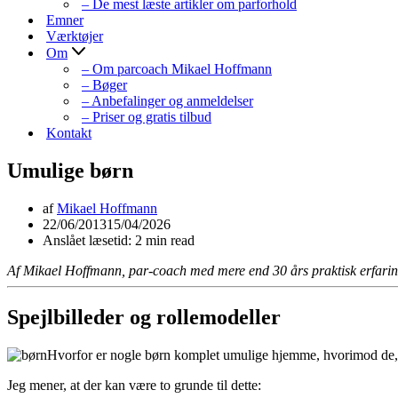
– De mest læste artikler om parforhold
Emner
Værktøjer
Om
– Om parcoach Mikael Hoffmann
– Bøger
– Anbefalinger og anmeldelser
– Priser og gratis tilbud
Kontakt
Umulige børn
af
Mikael Hoffmann
22/06/2013
15/04/2026
Anslået læsetid: 2 min read
Af Mikael Hoffmann, par-coach med mere end 30 års praktisk erfari
Spejlbilleder og rollemodeller
Hvorfor er nogle børn komplet umulige hjemme, hvorimod de, n
Jeg mener, at der kan være to grunde til dette: