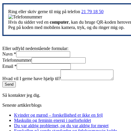
Ring eller skriv gerne til mig på telefon
21 79 18 50
Hvis du sidder ved en
computer
, kan du bruge QR-koden herover ti
Peg på koden med mobilens kamera, tryk, og du ringer mig op.
Eller udfyld nedenstående formular:
Navn
*
Telefonnummer
Email
*
Hvad vil I gerne have hjælp til?
Send
Så kontakter jeg dig.
Seneste artikler/blogs
Kvinder og mænd – forskellighed er ikke en fejl
Maskulin og feminin energi i parforholdet
Du var aldrig problemet, og du var aldrig for meget
Forskellen på sunde standarder og følelsesmæssig kulde