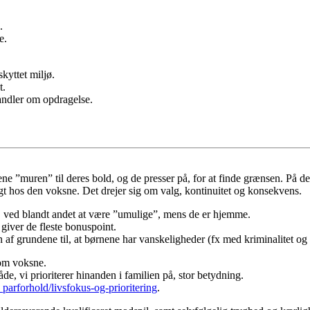
.
e.
skyttet miljø.
t.
handler om opdragelse.
e ”muren” til deres bold, og de presser på, for at finde grænsen. På den
gt hos den voksne. Det drejer sig om valg, kontinuitet og konsekvens.
e, ved blandt andet at være ”umulige”, mens de er hjemme.
 giver de fleste bonuspoint.
 af grundene til, at børnene har vanskeligheder (fx med kriminalitet og 
som voksne.
e, vi prioriterer hinanden i familien på, stor betydning.
parforhold/livsfokus-og-prioritering
.