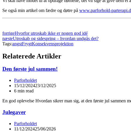
Vi skal have modet til at opdrage børnene, det vil sige at give dem et
Se også min artikel om fædre og døtre på
www.parforhold-parterapi.d
forrige
Hvorfor utroskab ikke er nogen god idé
næste
Utroskab og sidespring – hvordan undgås det?
Tags:
angst
Frygt
Konsekvens
projektion
Relaterede Artikler
Den første jul sammen!
Parforholdet
15/12/2024
23/12/2025
6 min read
En god oplevelse Hvordan sikrer man sig, at den første jul sammen med 
Julegaver
Parforholdet
11/12/2024
25/06/2026