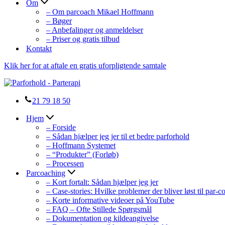
Om
– Om parcoach Mikael Hoffmann
– Bøger
– Anbefalinger og anmeldelser
– Priser og gratis tilbud
Kontakt
Klik her for at aftale en gratis uforpligtende samtale
21 79 18 50
Hjem
– Forside
– Sådan hjælper jeg jer til et bedre parforhold
– Hoffmann Systemet
– “Produkter” (Forløb)
– Processen
Parcoaching
– Kort fortalt: Sådan hjælper jeg jer
– Case-stories: Hvilke problemer der bliver løst til par-
– Korte informative videoer på YouTube
– FAQ – Ofte Stillede Spørgsmål
– Dokumentation og kildeangivelse