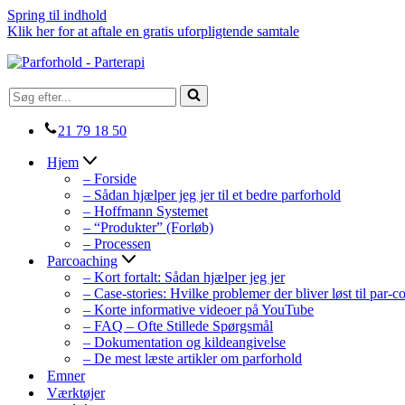
Spring til indhold
Klik her for at aftale en gratis uforpligtende samtale
Søg
efter...
21 79 18 50
Hjem
– Forside
– Sådan hjælper jeg jer til et bedre parforhold
– Hoffmann Systemet
– “Produkter” (Forløb)
– Processen
Parcoaching
– Kort fortalt: Sådan hjælper jeg jer
– Case-stories: Hvilke problemer der bliver løst til par-
– Korte informative videoer på YouTube
– FAQ – Ofte Stillede Spørgsmål
– Dokumentation og kildeangivelse
– De mest læste artikler om parforhold
Emner
Værktøjer