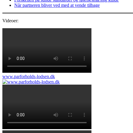
Når partneren bliver ved med at vende tilbage
Videoer:
www.parforholds-lodsen.dk