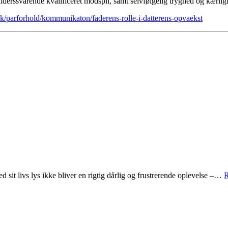
 alderssvarende kvalificeret modspil, samt selvfølgelig tryghed og kærlig
k/parforhold/kommunikaton/faderens-rolle-i-datterens-opvaekst
sit livs lys ikke bliver en rigtig dårlig og frustrerende oplevelse –…
R