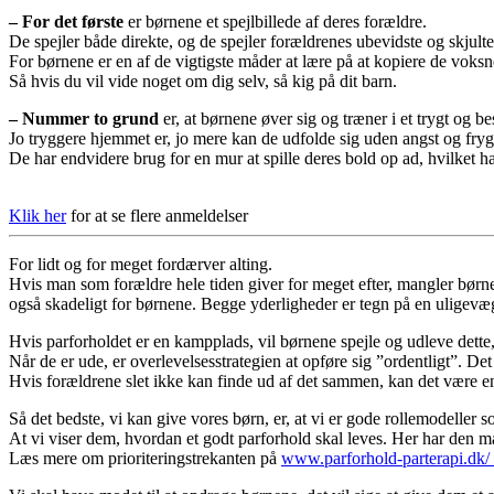
– For det første
er børnene et spejlbillede af deres forældre.
De spejler både direkte, og de spejler forældrenes ubevidste og skjulte
For børnene er en af de vigtigste måder at lære på at kopiere de voksn
Så hvis du vil vide noget om dig selv, så kig på dit barn.
– Nummer to grund
er, at børnene øver sig og træner i et trygt og be
Jo tryggere hjemmet er, jo mere kan de udfolde sig uden angst og fryg
De har endvidere brug for en mur at spille deres bold op ad, hvilket 
Klik her
for at se flere anmeldelser
For lidt og for meget fordærver alting.
Hvis man som forældre hele tiden giver for meget efter, mangler børnen
også skadeligt for børnene. Begge yderligheder er tegn på en uligevæ
Hvis parforholdet er en kampplads, vil børnene spejle og udleve dett
Når de er ude, er overlevelsesstrategien at opføre sig ”ordentligt”. Det
Hvis forældrene slet ikke kan finde ud af det sammen, kan det være en
Så det bedste, vi kan give vores børn, er, at vi er gode rollemodeller 
At vi viser dem, hvordan et godt parforhold skal leves. Her har den måd
Læs mere om prioriteringstrekanten på
www.parforhold-parterapi.dk/_