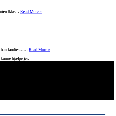
Julegaver
e enten ikke…
Read More »
Tror
 at han fandtes……
Read More »
du
 kunne hjælpe jer:
på
julemanden?