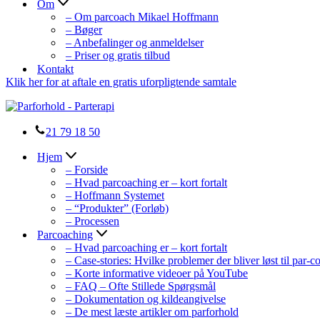
Om
– Om parcoach Mikael Hoffmann
– Bøger
– Anbefalinger og anmeldelser
– Priser og gratis tilbud
Kontakt
Klik her for at aftale en gratis uforpligtende samtale
21 79 18 50
Hjem
– Forside
– Hvad parcoaching er – kort fortalt
– Hoffmann Systemet
– “Produkter” (Forløb)
– Processen
Parcoaching
– Hvad parcoaching er – kort fortalt
– Case-stories: Hvilke problemer der bliver løst til par-
– Korte informative videoer på YouTube
– FAQ – Ofte Stillede Spørgsmål
– Dokumentation og kildeangivelse
– De mest læste artikler om parforhold