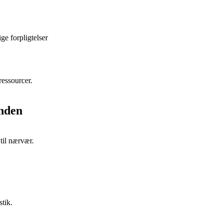
ge forpligtelser
ressourcer.
unden
 til nærvær.
tik.