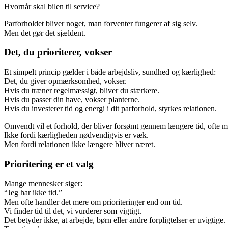
Hvornår skal bilen til service?
Parforholdet bliver noget, man forventer fungerer af sig selv.
Men det gør det sjældent.
Det, du prioriterer, vokser
Et simpelt princip gælder i både arbejdsliv, sundhed og kærlighed:
Det, du giver opmærksomhed, vokser.
Hvis du træner regelmæssigt, bliver du stærkere.
Hvis du passer din have, vokser planterne.
Hvis du investerer tid og energi i dit parforhold, styrkes relationen.
Omvendt vil et forhold, der bliver forsømt gennem længere tid, ofte mi
Ikke fordi kærligheden nødvendigvis er væk.
Men fordi relationen ikke længere bliver næret.
Prioritering er et valg
Mange mennesker siger:
“Jeg har ikke tid.”
Men ofte handler det mere om prioriteringer end om tid.
Vi finder tid til det, vi vurderer som vigtigt.
Det betyder ikke, at arbejde, børn eller andre forpligtelser er uvigtige.