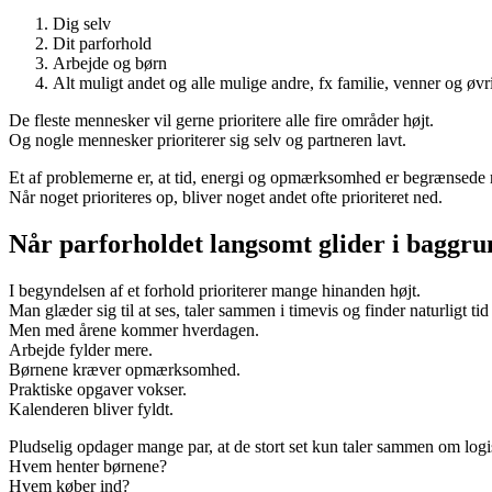
Dig selv
Dit parforhold
Arbejde og børn
Alt muligt andet og alle mulige andre, fx familie, venner og øvri
De fleste mennesker vil gerne prioritere alle fire områder højt.
Og nogle mennesker prioriterer sig selv og partneren lavt.
Et af problemerne er, at tid, energi og opmærksomhed er begrænsede 
Når noget prioriteres op, bliver noget andet ofte prioriteret ned.
Når parforholdet langsomt glider i baggr
I begyndelsen af et forhold prioriterer mange hinanden højt.
Man glæder sig til at ses, taler sammen i timevis og finder naturligt tid
Men med årene kommer hverdagen.
Arbejde fylder mere.
Børnene kræver opmærksomhed.
Praktiske opgaver vokser.
Kalenderen bliver fyldt.
Pludselig opdager mange par, at de stort set kun taler sammen om logis
Hvem henter børnene?
Hvem køber ind?