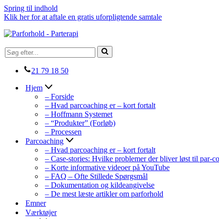
Spring til indhold
Klik her for at aftale en gratis uforpligtende samtale
Søg
efter...
21 79 18 50
Hjem
– Forside
– Hvad parcoaching er – kort fortalt
– Hoffmann Systemet
– “Produkter” (Forløb)
– Processen
Parcoaching
– Hvad parcoaching er – kort fortalt
– Case-stories: Hvilke problemer der bliver løst til par-
– Korte informative videoer på YouTube
– FAQ – Ofte Stillede Spørgsmål
– Dokumentation og kildeangivelse
– De mest læste artikler om parforhold
Emner
Værktøjer