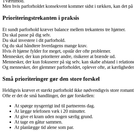
Tværtimod.
Men hvis parforholdet konsekvent kommer sidst i rækken, kan det på s
Prioriteringstrekanten i praksis
Et sundt parforhold kræver balance mellem trekantens tre hjørner.
Du skal passe på dig selv.
Du skal investere i dit parforhold.
Og du skal håndtere hverdagens mange krav.
Hvis ét hjørne fylder for meget, opstår der ofte problemer.
Mennesker, der kun prioriterer andre, risikerer at brænde ud.
Mennesker, der kun fokuserer på sig selv, kan skabe afstand i relation
Og mennesker, der glemmer parforholdet, oplever ofte, at kærligheden 
Små prioriteringer gør den store forskel
Heldigvis kræver et stærkt parforhold ikke nødvendigvis store romanti
Ofte er det de små handlinger, der gør forskellen:
At spørge nysgerrigt ind til partnerens dag.
At lægge telefonen væk i 20 minutter.
At give et kram uden nogen særlig grund.
At tage en gåtur sammen.
At planlægge tid alene som par.