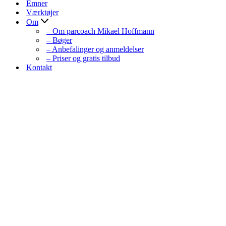
Emner
Værktøjer
Om
– Om parcoach Mikael Hoffmann
– Bøger
– Anbefalinger og anmeldelser
– Priser og gratis tilbud
Kontakt