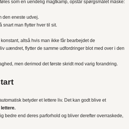
 føles som en uendelig magtkamp, opstår spørgsmålet måske:
om den eneste udvej.
nart man flytter hver til sit.
konstant, altså hvis man ikke får bearbejdet de
liv uændret, flytter de samme udfordringer blot med over i den
aghed, men derimod det første skridt mod varig forandring.
tart
utomatisk betyder et lettere liv. Det kan godt blive et
s
lettere.
g bedre end deres parforhold og bliver derefter overraskede,