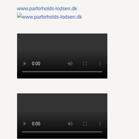
www.parforholds-lodsen.dk