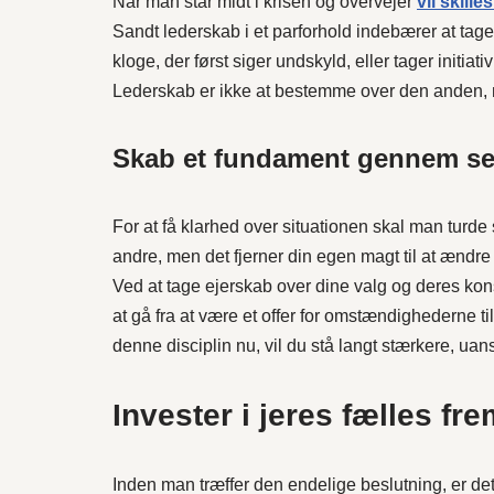
Når man står midt i krisen og overvejer
vil skille
Sandt lederskab i et parforhold indebærer at tage
kloge, der først siger undskyld, eller tager initiativ
Lederskab er ikke at bestemme over den anden, me
Skab et fundament gennem se
For at få klarhed over situationen skal man turde 
andre, men det fjerner din egen magt til at ændre
Ved at tage ejerskab over dine valg og deres kon
at gå fra at være et offer for omstændighederne ti
denne disciplin nu, vil du stå langt stærkere, uan
Invester i jeres fælles fr
Inden man træffer den endelige beslutning, er det