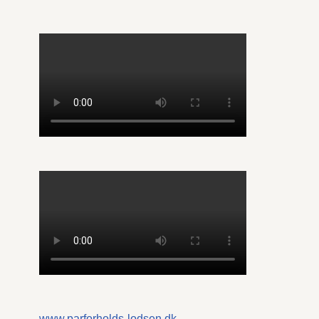
www.parforholds-lodsen.dk