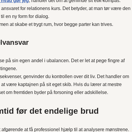
s hvad gør jeg
, handler det om at genfinde sit etik-kompas.
 ansvaret for relationens kurs. Det betyder, at man tør være den
 til en ny form for dialog.
n at skabe et trygt rum, hvor begge parter kan trives.
lvansvar
se på sin egen andel i ubalancen. Det er let at pege fingre af
 tingene.
sekvenser, genvinder du kontrollen over dit liv. Det handler om
l at være kaptajnen på sit eget skib. Hvis du lærer at mestre
set om fremtiden byder på forsoning eller adskillelse.
emtid før det endelige brud
 afgørende at få professionel hjælp til at analysere mønstrene.