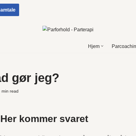
 samtale
Hjem
Parcoachi
ad gør jeg?
5 min read
? Her kommer svaret