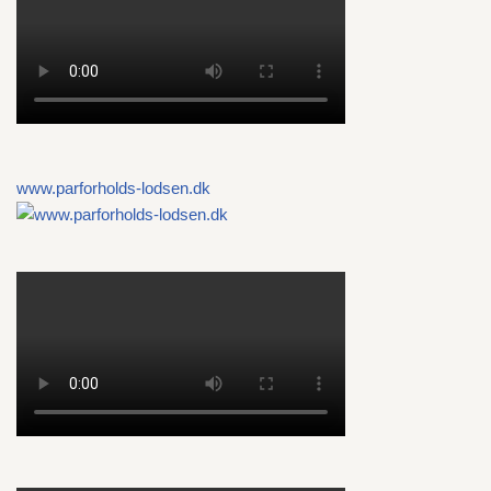
www.parforholds-lodsen.dk