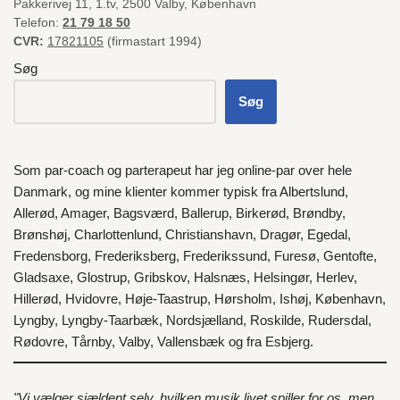
Pakkerivej 11, 1.tv, 2500 Valby, København
Telefon:
21 79 18 50
CVR:
17821105
(firmastart 1994)
Søg
Søg
Som par-coach og parterapeut har jeg online-par over hele
Danmark
, og mine klienter kommer typisk fra
Albertslund
,
Allerød
,
Amager
,
Bagsværd
,
Ballerup
,
Birkerød
,
Brøndby
,
Brønshøj
,
Charlottenlund
,
Christianshavn
,
Dragør
,
Egedal
,
Fredensborg
,
Frederiksberg
,
Frederikssund
,
Furesø
,
Gentofte
,
Gladsaxe
,
Glostrup
,
Gribskov
,
Halsnæs
,
Helsingør
,
Herlev
,
Hillerød
,
Hvidovre
,
Høje-Taastrup
,
Hørsholm
,
Ishøj
,
København
,
Lyngby
,
Lyngby-Taarbæk
,
Nordsjælland
,
Roskilde
,
Rudersdal
,
Rødovre
,
Tårnby
,
Valby
,
Vallensbæk
og fra
Esbjerg
.
"Vi vælger sjældent selv, hvilken musik livet spiller for os, men