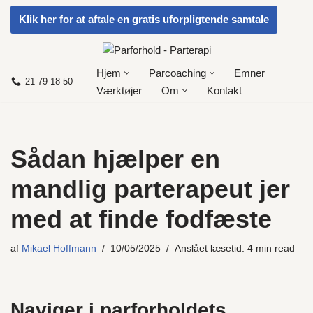
Klik her for at aftale en gratis uforpligtende samtale
Spring
til
indhold
Hjem
Parcoaching
Emner
21 79 18 50
Værktøjer
Om
Kontakt
Sådan hjælper en
mandlig parterapeut jer
med at finde fodfæste
af
Mikael Hoffmann
10/05/2025
Anslået læsetid: 4 min read
Naviger i parforholdets