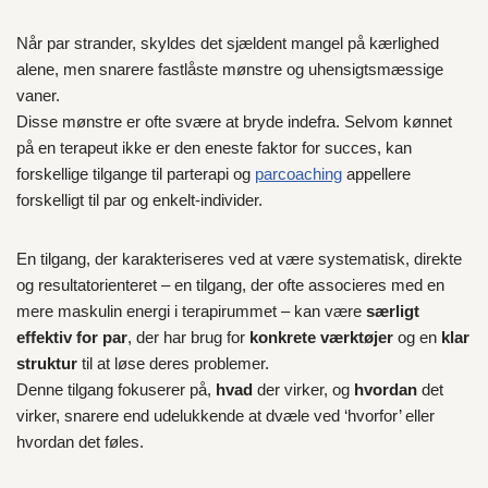
Når par strander, skyldes det sjældent mangel på kærlighed
alene, men snarere fastlåste mønstre og uhensigtsmæssige
vaner.
Disse mønstre er ofte svære at bryde indefra. Selvom kønnet
på en terapeut ikke er den eneste faktor for succes, kan
forskellige tilgange til parterapi og
parcoaching
appellere
forskelligt til par og enkelt-individer.
En tilgang, der karakteriseres ved at være systematisk, direkte
og resultatorienteret – en tilgang, der ofte associeres med en
mere maskulin energi i terapirummet – kan være
særligt
effektiv for par
, der har brug for
konkrete værktøjer
og en
klar
struktur
til at løse deres problemer.
Denne tilgang fokuserer på,
hvad
der virker, og
hvordan
det
virker, snarere end udelukkende at dvæle ved ‘hvorfor’ eller
hvordan det føles.