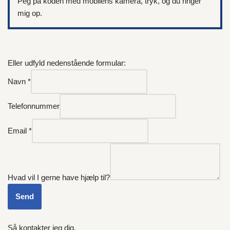
Peg på koden med mobilens kamera, tryk, og du ringer
mig op.
Eller udfyld nedenstående formular:
Navn
*
Telefonnummer
Email
*
Hvad vil I gerne have hjælp til?
Send
Så kontakter jeg dig.