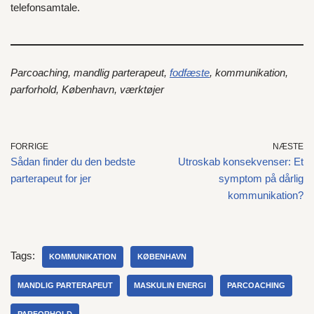
telefonsamtale.
Parcoaching, mandlig parterapeut,
fodfæste
, kommunikation,
parforhold, København, værktøjer
FORRIGE
NÆSTE
Sådan finder du den bedste
Utroskab konsekvenser: Et
parterapeut for jer
symptom på dårlig
kommunikation?
Tags:
KOMMUNIKATION
KØBENHAVN
MANDLIG PARTERAPEUT
MASKULIN ENERGI
PARCOACHING