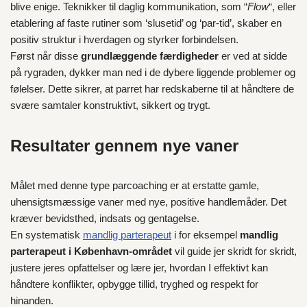
blive enige. Teknikker til daglig kommunikation, som “
Flow
“, eller
etablering af faste rutiner som ‘slusetid’ og ‘par-tid’, skaber en
positiv struktur i hverdagen og styrker forbindelsen.
Først når disse
grundlæggende færdigheder
er ved at sidde
på rygraden, dykker man ned i de dybere liggende problemer og
følelser. Dette sikrer, at parret har redskaberne til at håndtere de
svære samtaler konstruktivt, sikkert og trygt.
Resultater gennem nye vaner
Målet med denne type parcoaching er at erstatte gamle,
uhensigtsmæssige vaner med nye, positive handlemåder. Det
kræver bevidsthed, indsats og gentagelse.
En systematisk
mandlig parterapeut
i for eksempel
mandlig
parterapeut i København-området
vil guide jer skridt for skridt,
justere jeres opfattelser og lære jer, hvordan I effektivt kan
håndtere konflikter, opbygge tillid, tryghed og respekt for
hinanden.