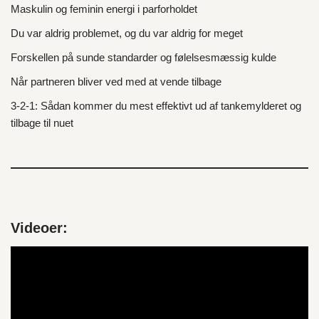
Maskulin og feminin energi i parforholdet
Du var aldrig problemet, og du var aldrig for meget
Forskellen på sunde standarder og følelsesmæssig kulde
Når partneren bliver ved med at vende tilbage
3‑2‑1: Sådan kommer du mest effektivt ud af tankemylderet og
tilbage til nuet
Videoer:
V
i
d
e