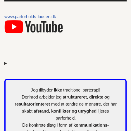
l
l
www.parforholds-lodsen.dk
e
r
Jeg tilbyder
ikke
traditionel parterapi!
Derimod arbejder jeg
struktureret, direkte og
resultatorienteret
med at ændre de mønstre, der har
skabt
afstand, konflikter og utryghed
i jeres
parforhold.
De konkrete tiltag i form af
kommunikations-