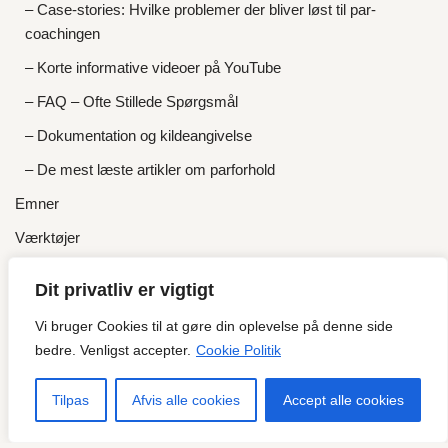
– Case-stories: Hvilke problemer der bliver løst til par-
coachingen
– Korte informative videoer på YouTube
– FAQ – Ofte Stillede Spørgsmål
– Dokumentation og kildeangivelse
– De mest læste artikler om parforhold
Emner
Værktøjer
Om
Dit privatliv er vigtigt
– Om parcoach Mikael Hoffmann
Vi bruger Cookies til at gøre din oplevelse på denne side
– Bøger
bedre. Venligst accepter.
Cookie Politik
– Anbefalinger og anmeldelser
Tilpas
Afvis alle cookies
Accept alle cookies
– Priser og gratis tilbud
Kontakt