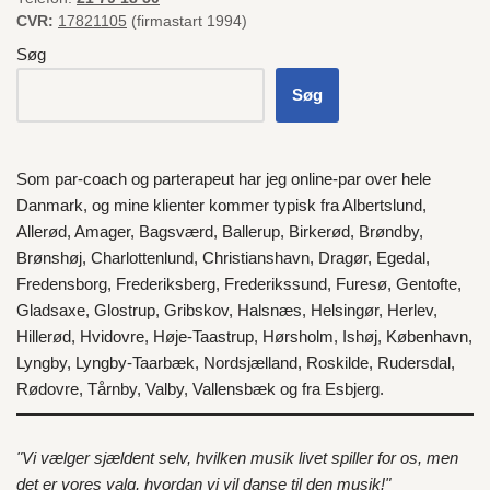
CVR:
17821105
(firmastart 1994)
Søg
Søg
Som par-coach og parterapeut har jeg online-par over hele
Danmark
, og mine klienter kommer typisk fra
Albertslund
,
Allerød
,
Amager
,
Bagsværd
,
Ballerup
,
Birkerød
,
Brøndby
,
Brønshøj
,
Charlottenlund
,
Christianshavn
,
Dragør
,
Egedal
,
Fredensborg
,
Frederiksberg
,
Frederikssund
,
Furesø
,
Gentofte
,
Gladsaxe
,
Glostrup
,
Gribskov
,
Halsnæs
,
Helsingør
,
Herlev
,
Hillerød
,
Hvidovre
,
Høje-Taastrup
,
Hørsholm
,
Ishøj
,
København
,
Lyngby
,
Lyngby-Taarbæk
,
Nordsjælland
,
Roskilde
,
Rudersdal
,
Rødovre
,
Tårnby
,
Valby
,
Vallensbæk
og fra
Esbjerg
.
"Vi vælger sjældent selv, hvilken musik livet spiller for os, men
det er vores valg, hvordan vi vil danse til den musik!"