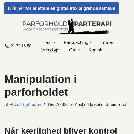
Klik her for at aftale en gratis uforpligtende samtale
Spring
til
indhold
Hjem
Parcoaching
Emner
21 79 18 50
Værktøjer
Om
Kontakt
Manipulation i
parforholdet
af
Mikael Hoffmann
16/02/2025
Anslået læsetid: 3 min read
Når kærlighed bliver kontrol