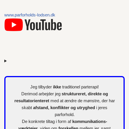
l
l
www.parforholds-lodsen.dk
e
r
Jeg tilbyder
ikke
traditionel parterapi!
Derimod arbejder jeg
struktureret, direkte og
resultatorienteret
med at ændre de mønstre, der har
skabt
afstand, konflikter og utryghed
i jeres
parforhold.
De konkrete tiltag i form af
kommunikations-
værktøjer
, viden om
forskellen
mellem jer, samt