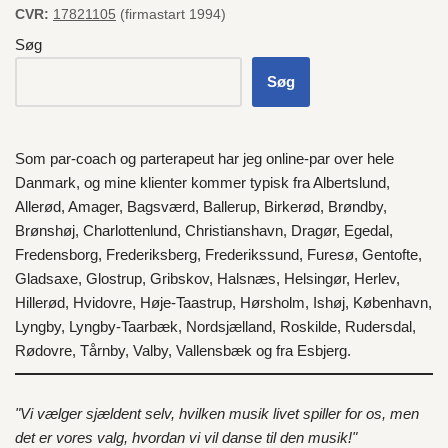
CVR:
17821105
(firmastart 1994)
Søg
Søg
Som par-coach og parterapeut har jeg online-par over hele
Danmark
, og mine klienter kommer typisk fra
Albertslund
,
Allerød
,
Amager
,
Bagsværd
,
Ballerup
,
Birkerød
,
Brøndby
,
Brønshøj
,
Charlottenlund
,
Christianshavn
,
Dragør
,
Egedal
,
Fredensborg
,
Frederiksberg
,
Frederikssund
,
Furesø
,
Gentofte
,
Gladsaxe
,
Glostrup
,
Gribskov
,
Halsnæs
,
Helsingør
,
Herlev
,
Hillerød
,
Hvidovre
,
Høje-Taastrup
,
Hørsholm
,
Ishøj
,
København
,
Lyngby
,
Lyngby-Taarbæk
,
Nordsjælland
,
Roskilde
,
Rudersdal
,
Rødovre
,
Tårnby
,
Valby
,
Vallensbæk
og fra
Esbjerg
.
"Vi vælger sjældent selv, hvilken musik livet spiller for os, men
det er vores valg, hvordan vi vil danse til den musik!"