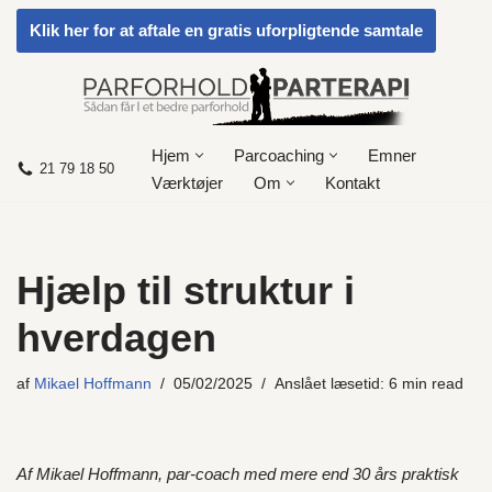
Klik her for at aftale en gratis uforpligtende samtale
Spring
til
indhold
Hjem
Parcoaching
Emner
21 79 18 50
Værktøjer
Om
Kontakt
Hjælp til struktur i
hverdagen
af
Mikael Hoffmann
05/02/2025
Anslået læsetid: 6 min read
Af Mikael Hoffmann, par-coach med mere end 30 års praktisk