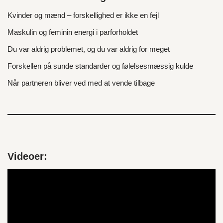
Kvinder og mænd – forskellighed er ikke en fejl
Maskulin og feminin energi i parforholdet
Du var aldrig problemet, og du var aldrig for meget
Forskellen på sunde standarder og følelsesmæssig kulde
Når partneren bliver ved med at vende tilbage
Videoer:
V
i
d
e
o