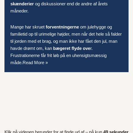
skænderier
og diskussioner end de andre af årets
måneder.
Mange har skruet
forventningerne
om julehygge og
familietid op til urimelige højder, men når det hele så falder
til jorden med et brag, og man ikke har fået den jul, man
havde drømt om, kan
bægeret flyde ove
r.
Frustrationerne får frit løb på en uhensigtsmæssig
måde.
Read More »
Klik på videoen herunder for at finde ud af – på kun
49 sekunder