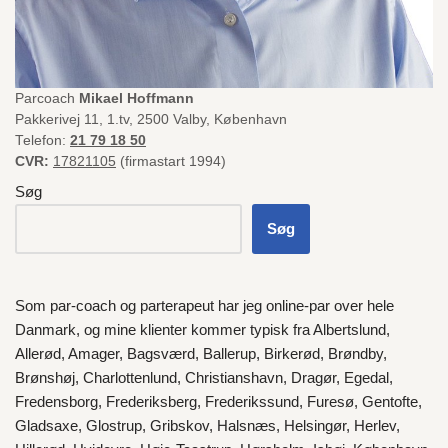
Parcoach
Mikael Hoffmann
Pakkerivej 11, 1.tv, 2500 Valby, København
Telefon:
21 79 18 50
CVR:
17821105
(firmastart 1994)
Søg
Søg
Som par-coach og parterapeut har jeg online-par over hele
Danmark
, og mine klienter kommer typisk fra
Albertslund
,
Allerød
,
Amager
,
Bagsværd
,
Ballerup
,
Birkerød
,
Brøndby
,
Brønshøj
,
Charlottenlund
,
Christianshavn
,
Dragør
,
Egedal
,
Fredensborg
,
Frederiksberg
,
Frederikssund
,
Furesø
,
Gentofte
,
Gladsaxe
,
Glostrup
,
Gribskov
,
Halsnæs
,
Helsingør
,
Herlev
,