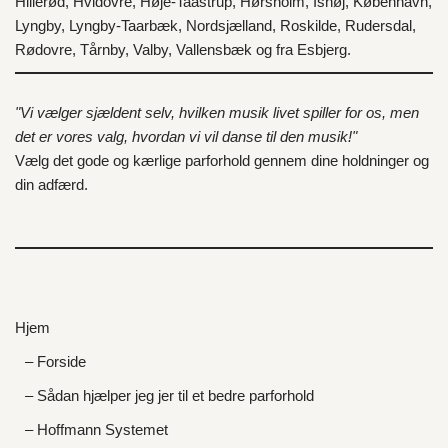
Hillerød
,
Hvidovre
,
Høje-Taastrup
,
Hørsholm
,
Ishøj
,
København
,
Lyngby
,
Lyngby-Taarbæk
,
Nordsjælland
,
Roskilde
,
Rudersdal
,
Rødovre
,
Tårnby
,
Valby
,
Vallensbæk
og fra
Esbjerg
.
"Vi vælger sjældent selv, hvilken musik livet spiller for os, men
det er vores valg, hvordan vi vil danse til den musik!"
Vælg det gode og kærlige parforhold gennem dine holdninger og
din adfærd.
Hjem
– Forside
– Sådan hjælper jeg jer til et bedre parforhold
– Hoffmann Systemet