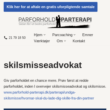
Klik her for at aftale en gratis uforpligtende samtale
Spring
til
indhold
Hjem
Parcoaching
Emner
21 79 18 50
Værktøjer
Om
Kontakt
skilsmisseadvokat
Giv parforholdet en chance mere. Prøv først at redde
parforholdet, inden I overvejer skilsmisseadvokat og skilsmisse.
www.parforhold-parterapi.dk/parterapi/undga-
skilsmisse/hvornar-skal-du-lade-dig-skille-fra-din-partner