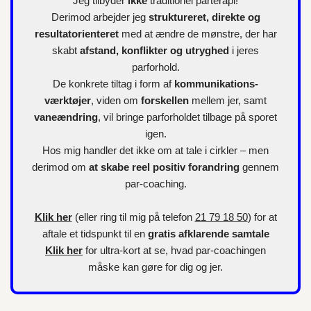
Jeg tilbyder
ikke
traditionel parterapi!
Derimod arbejder jeg
struktureret, direkte og
resultatorienteret
med at ændre de mønstre, der har
skabt
afstand, konflikter og utryghed
i jeres
parforhold.
De konkrete tiltag i form af
kommunikations-
værktøjer
, viden om
forskellen
mellem jer, samt
vaneændring
, vil bringe parforholdet tilbage på sporet
igen.
Hos mig handler det ikke om at tale i cirkler – men
derimod om
at skabe reel positiv forandring
gennem
par-coaching.
Klik her
(eller ring til mig på telefon
21 79 18 50
) for at
aftale et tidspunkt til en
gratis afklarende samtale
Klik her
for
ultra-kort
at se, hvad par-coachingen
måske kan gøre for dig og jer.