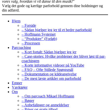
vores valg, hvordan vi vil danse til den musik!"
Vælg det gode og kærlige parforhold gennem dine holdninger og
din adfærd.
Hjem
– Forside
– Sådan hjælper jeg jer til et bedre parforhold
– Hoffmann Systemet
– “Produkter” (Forløb)
– Processen
Parcoaching
– Kort fortalt: Sådan hjælper jeg jer
– Case-stories: Hvilke problemer der bliver løst til par-
coachingen
– Korte informative videoer på YouTube
– FAQ – Ofte Stillede Spørgsmål
– Dokumentation og kildeangivelse
– De mest læste artikler om parforhold
Emner
Værktøjer
Om
– Om parcoach Mikael Hoffmann
– Bøger
– Anbefalinger og anmeldelser
– Priser og gratis tilbud