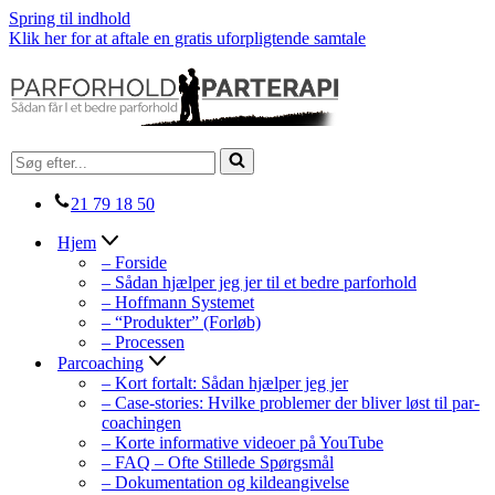
Spring til indhold
Klik her for at aftale en gratis uforpligtende samtale
Søg
efter...
21 79 18 50
Hjem
– Forside
– Sådan hjælper jeg jer til et bedre parforhold
– Hoffmann Systemet
– “Produkter” (Forløb)
– Processen
Parcoaching
– Kort fortalt: Sådan hjælper jeg jer
– Case-stories: Hvilke problemer der bliver løst til par-
coachingen
– Korte informative videoer på YouTube
– FAQ – Ofte Stillede Spørgsmål
– Dokumentation og kildeangivelse