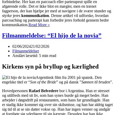
forbindelse. Her kan en parcoach eller parterapeut spille en
afgørende rolle. Det er ikke blot en mægler, men en trænet
fagperson, der kan hjælpe jer med at navigere i de svære stunder og
styrke jeres
kommunikation
. Denne artikel vil udforske, hvordan
parcoaching og parterapi kan forbedre jeres forhold gennem bedre
Parterapeuter
kommunikation.
Read More »
og
parcoaching
Filmanmeldelse: “El hijo de la novia”
02/06/2024
21/02/2026
Filmanmeldelser
Anslået læsetid: 5 min read
Kirkens syn på bryllup og kærlighed
Argentinsk film fra 2001 på spansk. Den
engelske titel er “
Son of the Bride
” og på dansk ”
Sønnen til bruden
”.
Hovedpersonen
Rafael Belvedere
bor i Argentina. Han er stresset
og utilfreds med sit liv, som han synes burde gå meget bedre. Han
arbejder i døgndrift på restauranten, som hans far grundlagde. Han
er stadig ikke kommet sig over sin skilsmisse, og han har aldrig taget
sig tid til at se sin datter vokse op. Han har ingen venner og undgår
at forpligte sig yderligere til sin kæreste. Desuden har han ikke