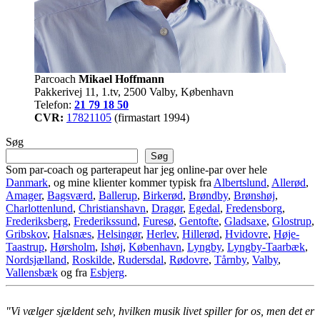
Parcoach
Mikael Hoffmann
Pakkerivej 11, 1.tv, 2500 Valby, København
Telefon:
21 79 18 50
CVR:
17821105
(firmastart 1994)
Søg
Søg
Som par-coach og parterapeut har jeg online-par over hele
Danmark
, og mine klienter kommer typisk fra
Albertslund
,
Allerød
,
Amager
,
Bagsværd
,
Ballerup
,
Birkerød
,
Brøndby
,
Brønshøj
,
Charlottenlund
,
Christianshavn
,
Dragør
,
Egedal
,
Fredensborg
,
Frederiksberg
,
Frederikssund
,
Furesø
,
Gentofte
,
Gladsaxe
,
Glostrup
,
Gribskov
,
Halsnæs
,
Helsingør
,
Herlev
,
Hillerød
,
Hvidovre
,
Høje-
Taastrup
,
Hørsholm
,
Ishøj
,
København
,
Lyngby
,
Lyngby-Taarbæk
,
Nordsjælland
,
Roskilde
,
Rudersdal
,
Rødovre
,
Tårnby
,
Valby
,
Vallensbæk
og fra
Esbjerg
.
"Vi vælger sjældent selv, hvilken musik livet spiller for os, men det er