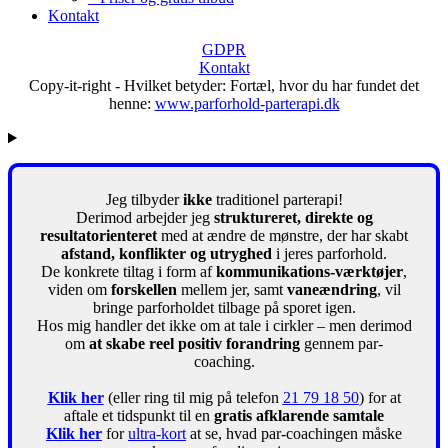
Kontakt
GDPR
Kontakt
Copy-it-right - Hvilket betyder: Fortæl, hvor du har fundet det
henne:
www.parforhold-parterapi.dk
Jeg tilbyder
ikke
traditionel parterapi!
Derimod arbejder jeg
struktureret, direkte og
resultatorienteret
med at ændre de mønstre, der har skabt
afstand, konflikter og utryghed
i jeres parforhold.
De konkrete tiltag i form af
kommunikations-værktøjer
,
viden om
forskellen
mellem jer, samt
vaneændring
, vil
bringe parforholdet tilbage på sporet igen.
Hos mig handler det ikke om at tale i cirkler – men derimod
om
at skabe reel positiv forandring
gennem par-
coaching.
Klik her
(eller ring til mig på telefon
21 79 18 50
) for at
aftale et tidspunkt til en
gratis afklarende samtale
Klik her
for
ultra-kort
at se, hvad par-coachingen måske