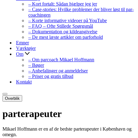
– Kort fortalt: Sådan hjælper jeg jer
– Case-stories: Hvilke problemer der bliver løst til par-
coachingen
– Korte informative videoer på YouTube
– FAQ – Ofte Stillede Spørgsmål
– Dokumentation og kildeangivelse
– De mest læste artikler om parforhold
Emner
Værktøjer
Om
– Om parcoach Mikael Hoffmann
– Bøger
– Anbefalinger og anmeldelser
– Priser og gratis tilbud
Kontakt
Navigation
Overblik
menu
Navigation
menu
parterapeuter
Mikael Hoffmann er en af de bedste parterapeuter i København og
omegn.