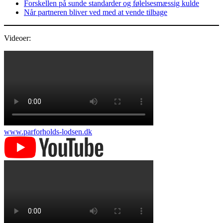
Forskellen på sunde standarder og følelsesmæssig kulde
Når partneren bliver ved med at vende tilbage
Videoer:
www.parforholds-lodsen.dk