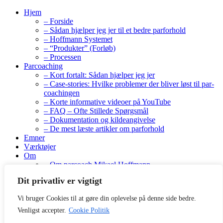
Hjem
– Forside
– Sådan hjælper jeg jer til et bedre parforhold
– Hoffmann Systemet
– “Produkter” (Forløb)
– Processen
Parcoaching
– Kort fortalt: Sådan hjælper jeg jer
– Case-stories: Hvilke problemer der bliver løst til par-
coachingen
– Korte informative videoer på YouTube
– FAQ – Ofte Stillede Spørgsmål
– Dokumentation og kildeangivelse
– De mest læste artikler om parforhold
Emner
Værktøjer
Om
– Om parcoach Mikael Hoffmann
– Bøger
Dit privatliv er vigtigt
– Anbefalinger og anmeldelser
– Priser og gratis tilbud
Vi bruger Cookies til at gøre din oplevelse på denne side bedre.
Kontakt
Venligst accepter.
Cookie Politik
GDPR