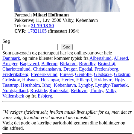
Parcoach
Mikael Hoffmann
Pakkerivej 11, 1.tv, 2500 Valby, København
Telefon:
21 79 18 50
CVR:
17821105
(firmastart 1994)
Søg
Søg
Som par-coach og parterapeut har jeg online-par over hele
Danmark
, og mine klienter kommer typisk fra
Albertslund
,
Allerød
,
Amager
,
Bagsværd
,
Ballerup
,
Birkerød
,
Brøndby
,
Brønshøj
,
Charlottenlund
,
Christianshavn
,
Dragør
,
Egedal
,
Fredensborg
,
Frederiksberg
,
Frederikssund
,
Furesø
,
Gentofte
,
Gladsaxe
,
Glostrup
,
Gribskov
,
Halsnæs
,
Helsingør
,
Herlev
,
Hillerød
,
Hvidovre
,
Høje-
Taastrup
,
Hørsholm
,
Ishøj
,
København
,
Lyngby
,
Lyngby-Taarbæk
,
Nordsjælland
,
Roskilde
,
Rudersdal
,
Rødovre
,
Tårnby
,
Valby
,
Vallensbæk
og fra
Esbjerg
.
"Vi vælger sjældent selv, hvilken musik livet spiller for os, men det er
vores valg, hvordan vi vil danse til den musik!"
Vælg det gode og kærlige parforhold gennem dine holdninger og
din adfærd.