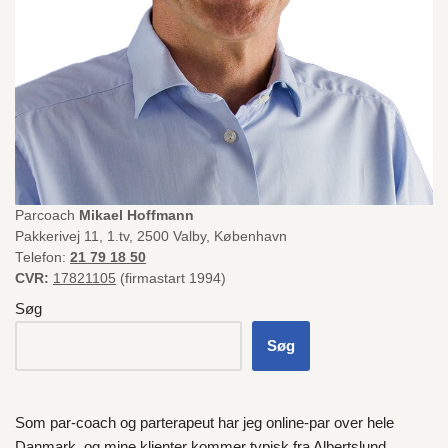
Parcoach
Mikael Hoffmann
Pakkerivej 11, 1.tv, 2500 Valby, København
Telefon:
21 79 18 50
CVR:
17821105
(firmastart 1994)
Søg
Søg
Som par-coach og parterapeut har jeg online-par over hele
Danmark
, og mine klienter kommer typisk fra
Albertslund
,