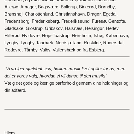
Allerød
,
Amager
,
Bagsværd
,
Ballerup
,
Birkerød
,
Brøndby
,
Brønshøj
,
Charlottenlund
,
Christianshavn
,
Dragør
,
Egedal
,
Fredensborg
,
Frederiksberg
,
Frederikssund
,
Furesø
,
Gentofte
,
Gladsaxe
,
Glostrup
,
Gribskov
,
Halsnæs
,
Helsingør
,
Herlev
,
Hillerød
,
Hvidovre
,
Høje-Taastrup
,
Hørsholm
,
Ishøj
,
København
,
Lyngby
,
Lyngby-Taarbæk
,
Nordsjælland
,
Roskilde
,
Rudersdal
,
Rødovre
,
Tårnby
,
Valby
,
Vallensbæk
og fra
Esbjerg
.
"Vi vælger sjældent selv, hvilken musik livet spiller for os, men
det er vores valg, hvordan vi vil danse til den musik!"
Vælg det gode og kærlige parforhold gennem dine holdninger og
din adfærd.
Hjem