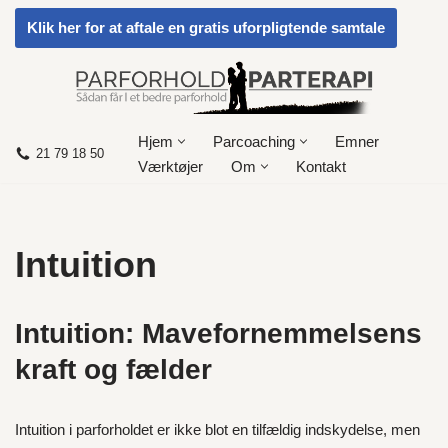
Klik her for at aftale en gratis uforpligtende samtale
Spring
til
indhold
Hjem
Parcoaching
Emner
21 79 18 50
Værktøjer
Om
Kontakt
Intuition
Intuition: Mavefornemmelsens
kraft og fælder
Intuition i parforholdet er ikke blot en tilfældig indskydelse, men