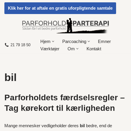
Klik her for at aftale en gratis uforpligtende samtale
Spring
til
indhold
Hjem
Parcoaching
Emner
21 79 18 50
Værktøjer
Om
Kontakt
bil
Parforholdets færdselsregler –
Tag kørekort til kærligheden
Mange mennesker vedligeholder deres
bil
bedre, end de