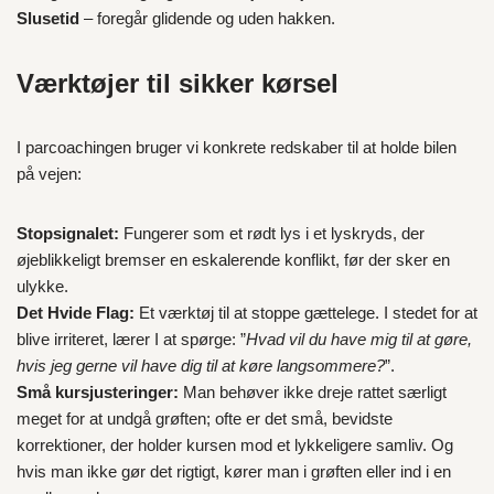
Slusetid
– foregår glidende og uden hakken.
Værktøjer til sikker kørsel
I parcoachingen bruger vi konkrete redskaber til at holde bilen
på vejen:
Stopsignalet:
Fungerer som et rødt lys i et lyskryds, der
øjeblikkeligt bremser en eskalerende konflikt, før der sker en
ulykke.
Det Hvide Flag:
Et værktøj til at stoppe gættelege. I stedet for at
blive irriteret, lærer I at spørge: ”
Hvad vil du have mig til at gøre,
hvis jeg gerne vil have dig til at køre langsommere?
”.
Små kursjusteringer:
Man behøver ikke dreje rattet særligt
meget for at undgå grøften; ofte er det små, bevidste
korrektioner, der holder kursen mod et lykkeligere samliv. Og
hvis man ikke gør det rigtigt, kører man i grøften eller ind i en