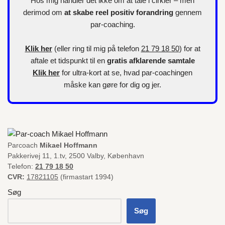
Hos mig handler det ikke om at tale i cirkler – men
derimod om
at skabe reel positiv forandring
gennem
par-coaching.
Klik her
(eller ring til mig på telefon
21 79 18 50
) for at
aftale et tidspunkt til en
gratis afklarende samtale
Klik her
for
ultra-kort
at se, hvad par-coachingen
måske kan gøre for dig og jer.
Parcoach
Mikael Hoffmann
Pakkerivej 11, 1.tv, 2500 Valby, København
Telefon:
21 79 18 50
CVR:
17821105
(firmastart 1994)
Søg
Søg