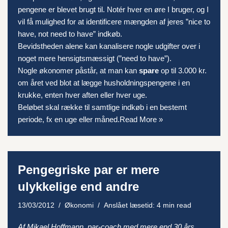
pengene er blevet brugt til. Notér hver en øre I bruger, og I
vil få mulighed for at identificere mængden af jeres ”nice to
have, not need to have” indkøb.
Bevidstheden alene kan kanalisere nogle udgifter over i
noget mere hensigtsmæssigt (”need to have”).
Nogle økonomer påstår, at man kan
spare
op til 3.000 kr.
om året ved blot at lægge husholdningspengene i en
krukke, enten hver aften eller hver uge.
Beløbet skal række til samtlige indkøb i en bestemt
periode, fx en uge eller måned.
Read More »
Pengegriske par er mere
ulykkelige end andre
13/03/2012
Økonomi
Anslået læsetid: 4 min read
Af Mikael Hoffmann, par-coach med mere end 30 års