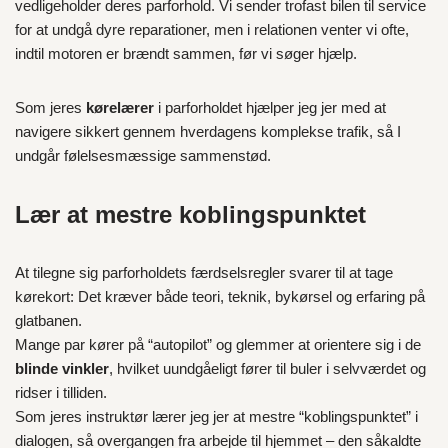
vedligeholder deres parforhold. Vi sender trofast bilen til service
for at undgå dyre reparationer, men i relationen venter vi ofte,
indtil motoren er brændt sammen, før vi søger hjælp.
Som jeres
kørelærer
i parforholdet hjælper jeg jer med at
navigere sikkert gennem hverdagens komplekse trafik, så I
undgår følelsesmæssige sammenstød.
Lær at mestre koblingspunktet
At tilegne sig parforholdets færdselsregler svarer til at tage
kørekort: Det kræver både teori, teknik, bykørsel og erfaring på
glatbanen.
Mange par kører på “autopilot” og glemmer at orientere sig i de
blinde vinkler
, hvilket uundgåeligt fører til buler i selvværdet og
ridser i tilliden.
Som jeres instruktør lærer jeg jer at mestre “koblingspunktet” i
dialogen, så overgangen fra arbejde til hjemmet – den såkaldte