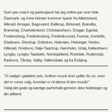
Som par-coach og parterapeut har jeg online-par over hele
Danmark
, og mine klienter kommer typisk fra
Albertslund
,
Allerød
,
Amager
,
Bagsværd
,
Ballerup
,
Birkerød
,
Brøndby
,
Brønshøj
,
Charlottenlund
,
Christianshavn
,
Dragør
,
Egedal
,
Fredensborg
,
Frederiksberg
,
Frederikssund
,
Furesø
,
Gentofte
,
Gladsaxe
,
Glostrup
,
Gribskov
,
Halsnæs
,
Helsingør
,
Herlev
,
Hillerød
,
Hvidovre
,
Høje-Taastrup
,
Hørsholm
,
Ishøj
,
København
,
Lyngby
,
Lyngby-Taarbæk
,
Nordsjælland
,
Roskilde
,
Rudersdal
,
Rødovre
,
Tårnby
,
Valby
,
Vallensbæk
og fra
Esbjerg
.
"Vi vælger sjældent selv, hvilken musik livet spiller for os, men
det er vores valg, hvordan vi vil danse til den musik!"
Vælg det gode og kærlige parforhold gennem dine holdninger og
din adfærd.