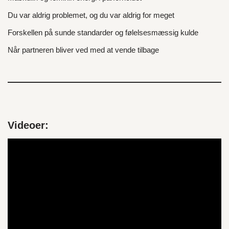
Du var aldrig problemet, og du var aldrig for meget
Forskellen på sunde standarder og følelsesmæssig kulde
Når partneren bliver ved med at vende tilbage
Videoer:
V
i
d
e
o
a
f