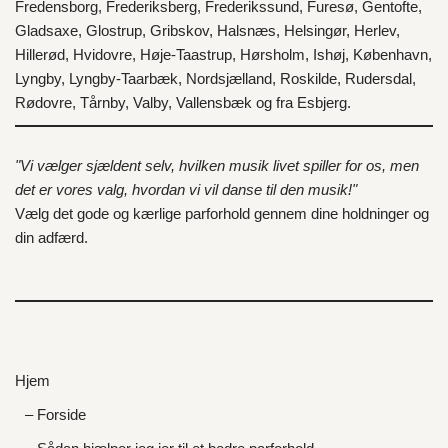
Fredensborg
,
Frederiksberg
,
Frederikssund
,
Furesø
,
Gentofte
,
Gladsaxe
,
Glostrup
,
Gribskov
,
Halsnæs
,
Helsingør
,
Herlev
,
Hillerød
,
Hvidovre
,
Høje-Taastrup
,
Hørsholm
,
Ishøj
,
København
,
Lyngby
,
Lyngby-Taarbæk
,
Nordsjælland
,
Roskilde
,
Rudersdal
,
Rødovre
,
Tårnby
,
Valby
,
Vallensbæk
og fra
Esbjerg
.
"Vi vælger sjældent selv, hvilken musik livet spiller for os, men
det er vores valg, hvordan vi vil danse til den musik!"
Vælg det gode og kærlige parforhold gennem dine holdninger og
din adfærd.
Hjem
– Forside