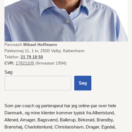
Parcoach
Mikael Hoffmann
Pakkerivej 11, 1.tv, 2500 Valby, København
Telefon:
21 79 18 50
CVR:
17821105
(firmastart 1994)
Søg
Søg
Som par-coach og parterapeut har jeg online-par over hele
Danmark
, og mine klienter kommer typisk fra
Albertslund
,
Allerød
,
Amager
,
Bagsværd
,
Ballerup
,
Birkerød
,
Brøndby
,
Brønshøj
,
Charlottenlund
,
Christianshavn
,
Dragør
,
Egedal
,