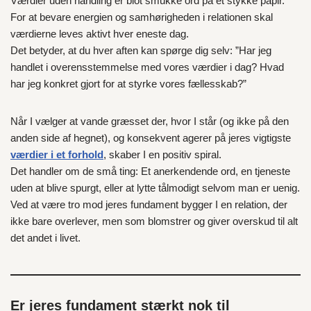
Værdier uden handling er blot smukke ord på et stykke papir.
For at bevare energien og samhørigheden i relationen skal
værdierne leves aktivt hver eneste dag.
Det betyder, at du hver aften kan spørge dig selv: ”Har jeg
handlet i overensstemmelse med vores værdier i dag? Hvad
har jeg konkret gjort for at styrke vores fællesskab?”
Når I vælger at vande græsset der, hvor I står (og ikke på den
anden side af hegnet), og konsekvent agerer på jeres vigtigste
værdier i et forhold
, skaber I en positiv spiral.
Det handler om de små ting: Et anerkendende ord, en tjeneste
uden at blive spurgt, eller at lytte tålmodigt selvom man er uenig.
Ved at være tro mod jeres fundament bygger I en relation, der
ikke bare overlever, men som blomstrer og giver overskud til alt
det andet i livet.
Er jeres fundament stærkt nok til