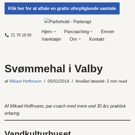
Klik her for at aftale en gratis uforpligtende samtale
Spring
til
indhold
Hjem
Parcoaching
Emner
21 79 18 50
Værktøjer
Om
Kontakt
Svømmehal i Valby
af
Mikael Hoffmann
05/02/2014
Anslået læsetid: 2 min read
Af Mikael Hoffmann, par-coach med mere end 30 års praktisk
erfaring
Vandkulturhuset