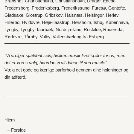
Brønshøj
,
Charlottenlund
,
Christianshavn
,
Dragør
,
Egedal
,
Fredensborg
,
Frederiksberg
,
Frederikssund
,
Furesø
,
Gentofte
,
Gladsaxe
,
Glostrup
,
Gribskov
,
Halsnæs
,
Helsingør
,
Herlev
,
Hillerød
,
Hvidovre
,
Høje-Taastrup
,
Hørsholm
,
Ishøj
,
København
,
Lyngby
,
Lyngby-Taarbæk
,
Nordsjælland
,
Roskilde
,
Rudersdal
,
Rødovre
,
Tårnby
,
Valby
,
Vallensbæk
og fra
Esbjerg
.
"Vi vælger sjældent selv, hvilken musik livet spiller for os, men
det er vores valg, hvordan vi vil danse til den musik!"
Vælg det gode og kærlige parforhold gennem dine holdninger og
din adfærd.
Hjem
– Forside