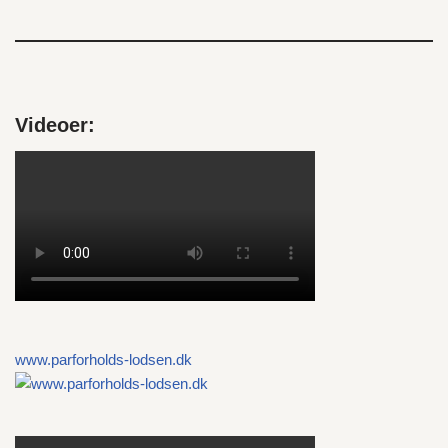
Videoer:
www.parforholds-lodsen.dk