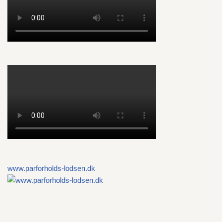
www.parforholds-lodsen.dk