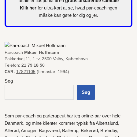
aftale et tidspunkt til en
gratis afklarende samtale
Klik her
for
ultra-kort
at se, hvad par-coachingen
måske kan gøre for dig og jer.
Parcoach
Mikael Hoffmann
Pakkerivej 11, 1.tv, 2500 Valby, København
Telefon:
21 79 18 50
CVR:
17821105
(firmastart 1994)
Søg
Søg
Som par-coach og parterapeut har jeg online-par over hele
Danmark
, og mine klienter kommer typisk fra
Albertslund
,
Allerød
,
Amager
,
Bagsværd
,
Ballerup
,
Birkerød
,
Brøndby
,