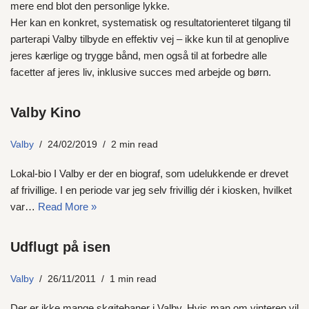
mere end blot den personlige lykke.
Her kan en konkret, systematisk og resultatorienteret tilgang til
parterapi Valby tilbyde en effektiv vej – ikke kun til at genoplive
jeres kærlige og trygge bånd, men også til at forbedre alle
facetter af jeres liv, inklusive succes med arbejde og børn.
Valby Kino
Valby
24/02/2019
2 min read
Lokal-bio I Valby er der en biograf, som udelukkende er drevet
af frivillige. I en periode var jeg selv frivillig dér i kiosken, hvilket
var…
Read More »
Udflugt på isen
Valby
26/11/2011
1 min read
Der er ikke mange skøjtebaner i Valby. Hvis man om vinteren vil