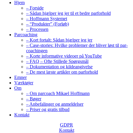
Hjem
– Forside
– Sådan hjælper jeg jer til et bedre parforhold
– Hoffmann Systemet
– “Produkter” (Forløb)
– Processen
Parcoaching
– Kort fortalt: Sådan hjælper jeg jer
– Case-stories: Hvilke problemer der bliver løst til par-
coachingen
– Korte informative videoer på YouTube
– FAQ – Ofte Stillede Spørgsmål
– Dokumentation og kildeangivelse
– De mest læste artikler om parforhold
Emner
Værktøjer
Om
– Om parcoach Mikael Hoffmann
– Bøger
– Anbefalinger og anmeldelser
– Priser og gratis tilbud
Kontakt
GDPR
Kontakt