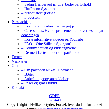
– Sådan hjælper jeg jer til et bedre parforhold
– Hoffmann Systemet
– “Produkter” (Forløb)
– Processen
Parcoaching
– Kort fortalt: Sådan hjælper jeg jer
– Case-stories: Hvilke problemer der bliver løst til par-
coachingen
– Korte informative videoer på YouTube
– FAQ – Ofte Stillede Spørgsmål
– Dokumentation og kildeangivelse
– De mest læste artikler om parforhold
Emner
Værktøjer
Om
– Om parcoach Mikael Hoffmann
– Bøger
– Anbefalinger og anmeldelser
– Priser og gratis tilbud
Kontakt
GDPR
Kontakt
Copy-it-right - Hvilket betyder: Fortæl, hvor du har fundet det
henne:
www.parforhold-parterapi.dk