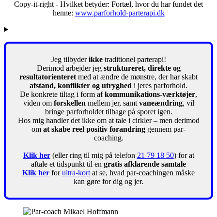
Copy-it-right - Hvilket betyder: Fortæl, hvor du har fundet det
henne:
www.parforhold-parterapi.dk
Jeg tilbyder
ikke
traditionel parterapi!
Derimod arbejder jeg
struktureret, direkte og
resultatorienteret
med at ændre de mønstre, der har skabt
afstand, konflikter og utryghed
i jeres parforhold.
De konkrete tiltag i form af
kommunikations-værktøjer
,
viden om
forskellen
mellem jer, samt
vaneændring
, vil
bringe parforholdet tilbage på sporet igen.
Hos mig handler det ikke om at tale i cirkler – men derimod
om
at skabe reel positiv forandring
gennem par-
coaching.
Klik her
(eller ring til mig på telefon
21 79 18 50
) for at
aftale et tidspunkt til en
gratis afklarende samtale
Klik her
for
ultra-kort
at se, hvad par-coachingen måske
kan gøre for dig og jer.