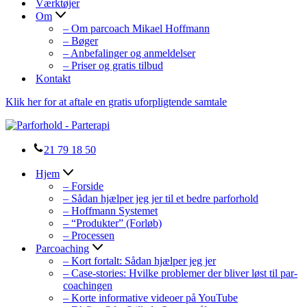
Værktøjer
Om
– Om parcoach Mikael Hoffmann
– Bøger
– Anbefalinger og anmeldelser
– Priser og gratis tilbud
Kontakt
Klik her for at aftale en gratis uforpligtende samtale
21 79 18 50
Hjem
– Forside
– Sådan hjælper jeg jer til et bedre parforhold
– Hoffmann Systemet
– “Produkter” (Forløb)
– Processen
Parcoaching
– Kort fortalt: Sådan hjælper jeg jer
– Case-stories: Hvilke problemer der bliver løst til par-
coachingen
– Korte informative videoer på YouTube