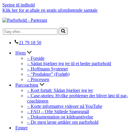
Spring til indhold
Klik her for at aftale en gratis uforpligtende samtale
Søg
efter...
21 79 18 50
Hjem
– Forside
– Sådan hjælper jeg jer til et bedre parforhold
– Hoffmann Systemet
– “Produkter” (Forløb)
– Processen
Parcoaching
– Kort fortalt: Sådan hjælper jeg jer
– Case-stories: Hvilke problemer der bliver løst til par-
coachingen
– Korte informative videoer på YouTube
– FAQ – Ofte Stillede Spørgsmål
– Dokumentation og kildeangivelse
– De mest læste artikler om parforhold
Emner