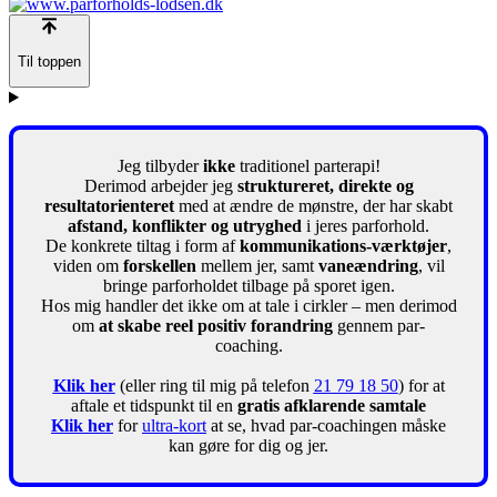
Til toppen
Jeg tilbyder
ikke
traditionel parterapi!
Derimod arbejder jeg
struktureret, direkte og
resultatorienteret
med at ændre de mønstre, der har skabt
afstand, konflikter og utryghed
i jeres parforhold.
De konkrete tiltag i form af
kommunikations-værktøjer
,
viden om
forskellen
mellem jer, samt
vaneændring
, vil
bringe parforholdet tilbage på sporet igen.
Hos mig handler det ikke om at tale i cirkler – men derimod
om
at skabe reel positiv forandring
gennem par-
coaching.
Klik her
(eller ring til mig på telefon
21 79 18 50
) for at
aftale et tidspunkt til en
gratis afklarende samtale
Klik her
for
ultra-kort
at se, hvad par-coachingen måske
kan gøre for dig og jer.