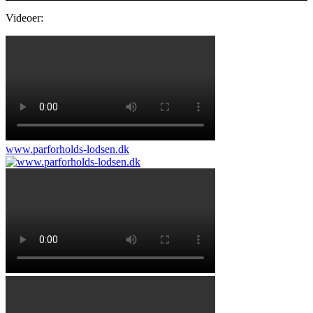
Videoer:
www.parforholds-lodsen.dk