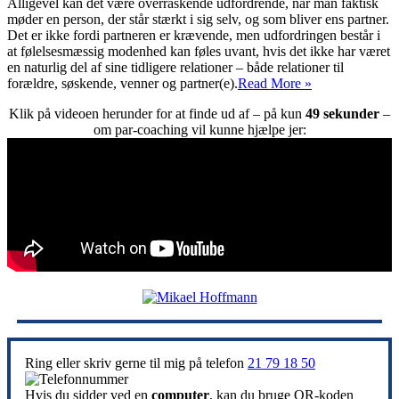
Alligevel kan det være overraskende udfordrende, når man faktisk
møder en person, der står stærkt i sig selv, og som bliver ens partner.
Det er ikke fordi partneren er krævende, men udfordringen består i
at følelsesmæssig modenhed kan føles uvant, hvis det ikke har været
en naturlig del af sine tidligere relationer – både relationer til
Gode
forældre, søskende, venner og partner(e).
Read More »
mænd
Klik på videoen herunder for at finde ud af – på kun
49 sekunder
–
og
om par-coaching vil kunne hjælpe jer:
stærke
kvinder
–
når
relationer
bliver
modne
og
bæredygtige
Ring eller skriv gerne til mig på telefon
21 79 18 50
Hvis du sidder ved en
computer
, kan du bruge QR-koden