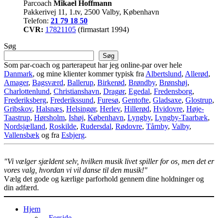
Parcoach
Mikael Hoffmann
Pakkerivej 11, 1.tv, 2500 Valby, København
Telefon:
21 79 18 50
CVR:
17821105
(firmastart 1994)
Søg
Søg
Som par-coach og parterapeut har jeg online-par over hele
Danmark
, og mine klienter kommer typisk fra
Albertslund
,
Allerød
,
Amager
,
Bagsværd
,
Ballerup
,
Birkerød
,
Brøndby
,
Brønshøj
,
Charlottenlund
,
Christianshavn
,
Dragør
,
Egedal
,
Fredensborg
,
Frederiksberg
,
Frederikssund
,
Furesø
,
Gentofte
,
Gladsaxe
,
Glostrup
,
Gribskov
,
Halsnæs
,
Helsingør
,
Herlev
,
Hillerød
,
Hvidovre
,
Høje-
Taastrup
,
Hørsholm
,
Ishøj
,
København
,
Lyngby
,
Lyngby-Taarbæk
,
Nordsjælland
,
Roskilde
,
Rudersdal
,
Rødovre
,
Tårnby
,
Valby
,
Vallensbæk
og fra
Esbjerg
.
"Vi vælger sjældent selv, hvilken musik livet spiller for os, men det er
vores valg, hvordan vi vil danse til den musik!"
Vælg det gode og kærlige parforhold gennem dine holdninger og
din adfærd.
Hjem
– Forside