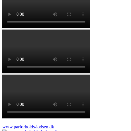
www.parforholds-lodsen.dk