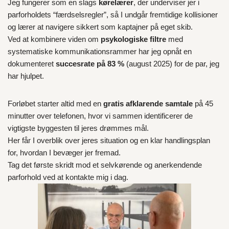
Jeg fungerer som en slags
kørelærer
, der underviser jer i
parforholdets “færdselsregler”, så I undgår fremtidige kollisioner
og lærer at navigere sikkert som kaptajner på eget skib.
Ved at kombinere viden om
psykologiske filtre
med
systematiske kommunikationsrammer har jeg opnåt en
dokumenteret
succesrate på 83 %
(august 2025) for de par, jeg
har hjulpet.
Forløbet starter altid med en
gratis afklarende samtale
på 45
minutter over telefonen, hvor vi sammen identificerer de
vigtigste byggesten til jeres drømmes mål.
Her får I overblik over jeres situation og en klar handlingsplan
for, hvordan I bevæger jer fremad.
Tag det første skridt mod et selvkørende og anerkendende
parforhold ved at kontakte mig i dag.