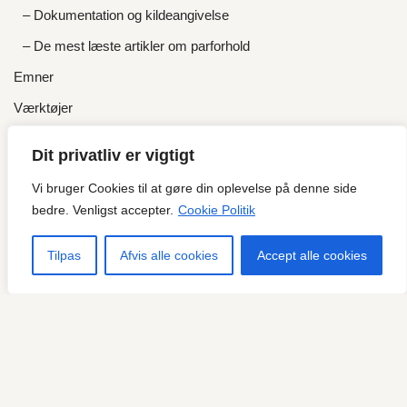
– Dokumentation og kildeangivelse
– De mest læste artikler om parforhold
Emner
Værktøjer
Om
Dit privatliv er vigtigt
– Om parcoach Mikael Hoffmann
Vi bruger Cookies til at gøre din oplevelse på denne side
– Bøger
bedre. Venligst accepter.
Cookie Politik
– Anbefalinger og anmeldelser
Tilpas
Afvis alle cookies
Accept alle cookies
– Priser og gratis tilbud
Kontakt
GDPR
Kontakt
Copy-it-right - Hvilket betyder: Fortæl, hvor du har fundet det
henne:
www.parforhold-parterapi.dk