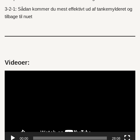
3‑2‑1: Sådan kommer du mest effektivt ud af tankemylderet og
tilbage til nuet
Videoer:
V
i
d
e
o
a
f
s
p
00:00
28:08