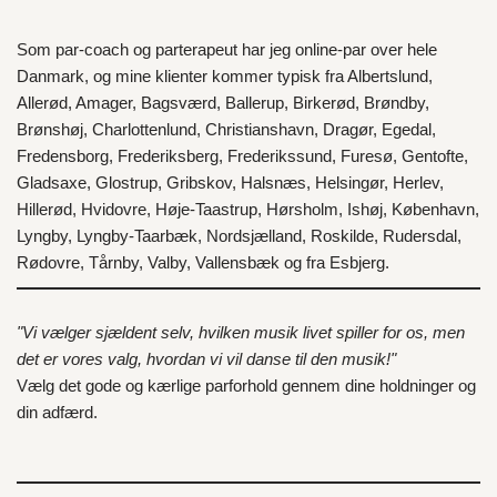
Som par-coach og parterapeut har jeg online-par over hele
Danmark
, og mine klienter kommer typisk fra
Albertslund
,
Allerød
,
Amager
,
Bagsværd
,
Ballerup
,
Birkerød
,
Brøndby
,
Brønshøj
,
Charlottenlund
,
Christianshavn
,
Dragør
,
Egedal
,
Fredensborg
,
Frederiksberg
,
Frederikssund
,
Furesø
,
Gentofte
,
Gladsaxe
,
Glostrup
,
Gribskov
,
Halsnæs
,
Helsingør
,
Herlev
,
Hillerød
,
Hvidovre
,
Høje-Taastrup
,
Hørsholm
,
Ishøj
,
København
,
Lyngby
,
Lyngby-Taarbæk
,
Nordsjælland
,
Roskilde
,
Rudersdal
,
Rødovre
,
Tårnby
,
Valby
,
Vallensbæk
og fra
Esbjerg
.
"Vi vælger sjældent selv, hvilken musik livet spiller for os, men
det er vores valg, hvordan vi vil danse til den musik!"
Vælg det gode og kærlige parforhold gennem dine holdninger og
din adfærd.