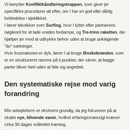
Vi benytter
Konflikthåndteringstrappen
, som giver jer
specifikke procedurer alt efter, om I har en god eller dårlig
forbindelse i øjeblikket.
I lærer teknikker som
Surfing
, hvor I lytter efter partnerens
nøgleord for at lade vreden fordampe, og
Tre-trins raketten
, der
hjælper jer med at udtrykke behov uden at bruge anklagende
“du”-sætninger.
Hvis frustrationen er dyb, lærer I at bruge
Ønskebrønden
, som
er en struktureret ramme på ti punkter, der sikrer, at begge
parter bliver hørt uden at føle sig angrebet.
Den systematiske rejse mod varig
forandring
Min arbejdsform er ekstremt grundig, da jeg fokuserer på at
skabe
nye, blivende vaner
, hvilket erfaringsmæssigt kræver
cirka 90 dages målrettet træning.