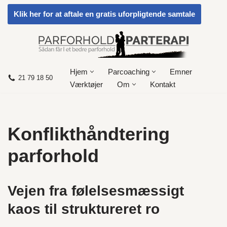
Klik her for at aftale en gratis uforpligtende samtale
Spring
til
indhold
Hjem
Parcoaching
Emner
21 79 18 50
Værktøjer
Om
Kontakt
Konflikthåndtering
parforhold
Vejen fra følelsesmæssigt
kaos til struktureret ro