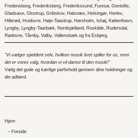
Fredensborg
,
Frederiksberg
,
Frederikssund
,
Furesø
,
Gentofte
,
Gladsaxe
,
Glostrup
,
Gribskov
,
Halsnæs
,
Helsingør
,
Herlev
,
Hillerød
,
Hvidovre
,
Høje-Taastrup
,
Hørsholm
,
Ishøj
,
København
,
Lyngby
,
Lyngby-Taarbæk
,
Nordsjælland
,
Roskilde
,
Rudersdal
,
Rødovre
,
Tårnby
,
Valby
,
Vallensbæk
og fra
Esbjerg
.
"Vi vælger sjældent selv, hvilken musik livet spiller for os, men
det er vores valg, hvordan vi vil danse til den musik!"
Vælg det gode og kærlige parforhold gennem dine holdninger og
din adfærd.
Hjem
– Forside