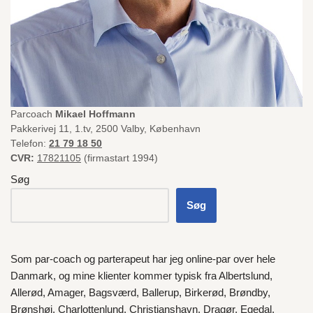
Parcoach
Mikael Hoffmann
Pakkerivej 11, 1.tv, 2500 Valby, København
Telefon:
21 79 18 50
CVR:
17821105
(firmastart 1994)
Søg
Søg
Som par-coach og parterapeut har jeg online-par over hele
Danmark
, og mine klienter kommer typisk fra
Albertslund
,
Allerød
,
Amager
,
Bagsværd
,
Ballerup
,
Birkerød
,
Brøndby
,
Brønshøj
,
Charlottenlund
,
Christianshavn
,
Dragør
,
Egedal
,