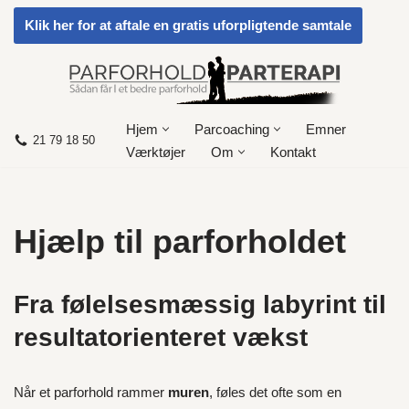
Klik her for at aftale en gratis uforpligtende samtale
Spring
til
indhold
Hjem
Parcoaching
Emner
21 79 18 50
Værktøjer
Om
Kontakt
Hjælp til parforholdet
Fra følelsesmæssig labyrint til
resultatorienteret vækst
Når et parforhold rammer
muren
, føles det ofte som en