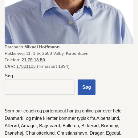
Parcoach
Mikael Hoffmann
Pakkerivej 11, 1.tv, 2500 Valby, København
Telefon:
21 79 18 50
CVR:
17821105
(firmastart 1994)
Søg
Søg
Som par-coach og parterapeut har jeg online-par over hele
Danmark
, og mine klienter kommer typisk fra
Albertslund
,
Allerød
,
Amager
,
Bagsværd
,
Ballerup
,
Birkerød
,
Brøndby
,
Brønshøj
,
Charlottenlund
,
Christianshavn
,
Dragør
,
Egedal
,