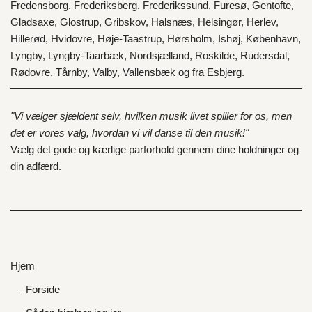
Fredensborg
,
Frederiksberg
,
Frederikssund
,
Furesø
,
Gentofte
,
Gladsaxe
,
Glostrup
,
Gribskov
,
Halsnæs
,
Helsingør
,
Herlev
,
Hillerød
,
Hvidovre
,
Høje-Taastrup
,
Hørsholm
,
Ishøj
,
København
,
Lyngby
,
Lyngby-Taarbæk
,
Nordsjælland
,
Roskilde
,
Rudersdal
,
Rødovre
,
Tårnby
,
Valby
,
Vallensbæk
og fra
Esbjerg
.
"Vi vælger sjældent selv, hvilken musik livet spiller for os, men
det er vores valg, hvordan vi vil danse til den musik!"
Vælg det gode og kærlige parforhold gennem dine holdninger og
din adfærd.
Hjem
– Forside