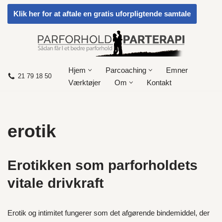
Klik her for at aftale en gratis uforpligtende samtale
Spring
til
indhold
Hjem
Parcoaching
Emner
21 79 18 50
Værktøjer
Om
Kontakt
erotik
Erotikken som parforholdets
vitale drivkraft
Erotik og intimitet fungerer som det afgørende bindemiddel, der