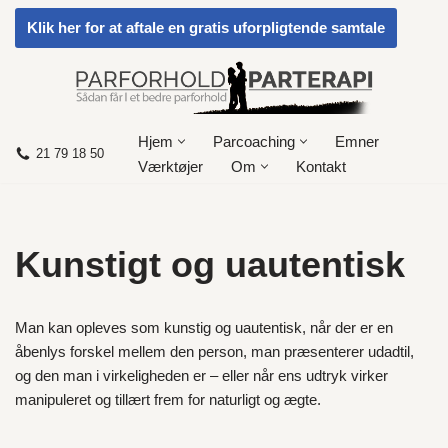
Klik her for at aftale en gratis uforpligtende samtale
Spring
til
indhold
Hjem
Parcoaching
Emner
21 79 18 50
Værktøjer
Om
Kontakt
Kunstigt og uautentisk
Man kan opleves som kunstig og uautentisk, når der er en
åbenlys forskel mellem den person, man præsenterer udadtil,
og den man i virkeligheden er – eller når ens udtryk virker
manipuleret og tillært frem for naturligt og ægte.