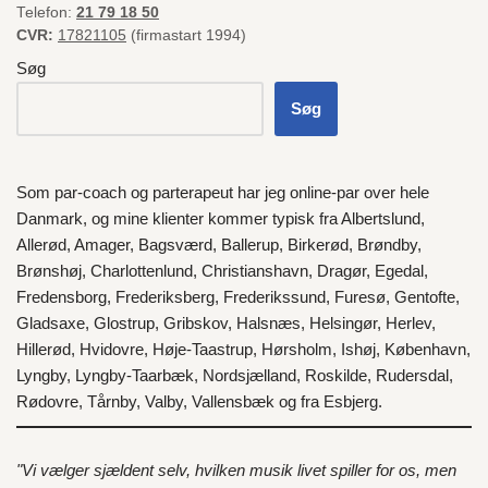
Telefon:
21 79 18 50
CVR:
17821105
(firmastart 1994)
Søg
Søg
Som par-coach og parterapeut har jeg online-par over hele
Danmark
, og mine klienter kommer typisk fra
Albertslund
,
Allerød
,
Amager
,
Bagsværd
,
Ballerup
,
Birkerød
,
Brøndby
,
Brønshøj
,
Charlottenlund
,
Christianshavn
,
Dragør
,
Egedal
,
Fredensborg
,
Frederiksberg
,
Frederikssund
,
Furesø
,
Gentofte
,
Gladsaxe
,
Glostrup
,
Gribskov
,
Halsnæs
,
Helsingør
,
Herlev
,
Hillerød
,
Hvidovre
,
Høje-Taastrup
,
Hørsholm
,
Ishøj
,
København
,
Lyngby
,
Lyngby-Taarbæk
,
Nordsjælland
,
Roskilde
,
Rudersdal
,
Rødovre
,
Tårnby
,
Valby
,
Vallensbæk
og fra
Esbjerg
.
"Vi vælger sjældent selv, hvilken musik livet spiller for os, men