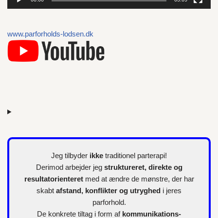
i
l
l
www.parforholds-lodsen.dk
e
r
Jeg tilbyder
ikke
traditionel parterapi!
Derimod arbejder jeg
struktureret, direkte og
resultatorienteret
med at ændre de mønstre, der har
skabt
afstand, konflikter og utryghed
i jeres
parforhold.
De konkrete tiltag i form af
kommunikations-