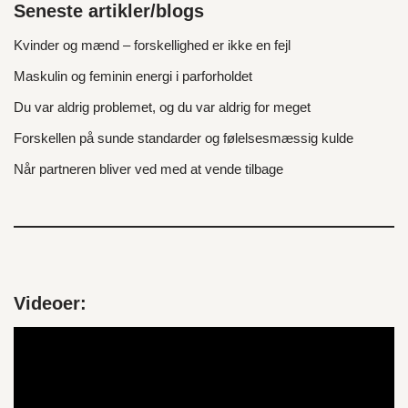
Seneste artikler/blogs
Kvinder og mænd – forskellighed er ikke en fejl
Maskulin og feminin energi i parforholdet
Du var aldrig problemet, og du var aldrig for meget
Forskellen på sunde standarder og følelsesmæssig kulde
Når partneren bliver ved med at vende tilbage
Videoer:
V
i
d
e