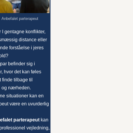
Anbefalet parterapeut
 I gentagne konflikter,
smæssig distance eller
de forståelse i jeres
old?
ar befinder sig i
r, hvor det kan føles
 finde tilbage til
 og nærheden.
ne situationer kan en
peut være en uvurderlig
efalet parterapeut
kan
 professionel vejledning,