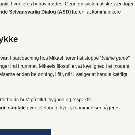
ngspunkt, hvor jeres behov mødes. Gennem systematiske værktøjer
de Selvansvarlig Dialog (ASD)
lærer I at kommunikere
lykke
svar
. I parcoaching hos Mikael lærer I at stoppe “
blame game
”
nger ind i rummet. Mikaels filosofi er, at kærlighed i et modent
elserne er den belønning, I får, når I vælger at handle kærligt
rforholds-hus” på tillid, tryghed og respekt?
ende samtale
over telefonen, hvor vi sammen ser på jeres