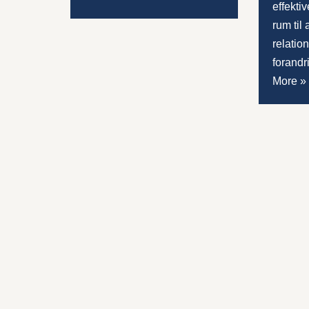
effektiv
rum til
relatio
forandr
More »