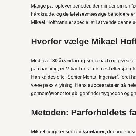
Mange par oplever perioder, der minder om en “ø
hårdknude, og de følelsesmæssige beholdere er
Mikael Hoffmann er specialist i at vende denne ud
Hvorfor vælge Mikael Ho
Med over
30 års erfaring
som coach og psykoterap
parcoaching, er Mikael en af de mest efterspurgt
Han kaldes ofte “Senior Mental Ingeniør”, fordi ha
være passiv lytning. Hans
succesrate er på hel
gennemfører et forløb, genfinder trygheden og gn
Metoden: Parforholdets f
Mikael fungerer som en
kørelærer
, der undervise