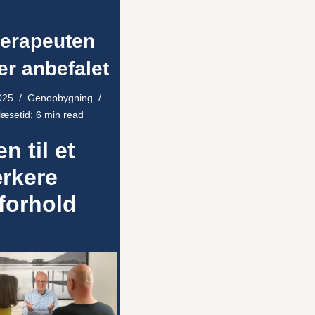
terapeuten
er anbefalet
025
Genopbygning
læsetid: 6 min read
en til et
rkere
forhold