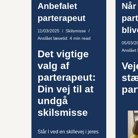
Anbefalet
Når
parterapeut
par
bliv
11/03/2025
Skilsmisse
Anslået læsetid: 4 min read
05/03/2
Anslået 
Det vigtige
valg af
Vej
parterapeut:
stæ
Din vej til at
par
undgå
skilsmisse
Står I ved en skillevej i jeres