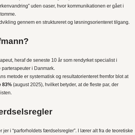
rkenvandring” uden oaser, hvor kommunikationen er gået i
 tomme.
vikling gennem en struktureret og løsningsorienteret tilgang.
ffmann?
eut, heraf de seneste 10 år som rendyrket specialist i
e parterapeuter i Danmark.
ns metode er systematisk og resultatorienteret fremfor blot at
e 83%
(august 2025), hvilket betyder, at de fleste par, der
isten.
ærdselsregler
r jer i “parforholdets færdselsregler”. I lærer alt fra de teoretiske