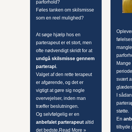
parforhold?
Føles tanken om skilsmisse
som en reel mulighed?
Oplever
At søge hjælp hos en
følelse
parterapeut er et stort, men
manglen
ofte nødvendigt skridt for at
parforh
undgå skilsmisse gennem
Mange p
parterapi
.
periode
Valget af den rette terapeut
svært at
er afgørende, og det er
glæden
vigtigt at gøre sig nogle
I sådan
overvejelser, inden man
partera
træffer beslutningen.
støtte.
Og selvfølgelig er en
En
anb
anbefalet parterapeut
altid
tilbyde
det bedste.
Read More »