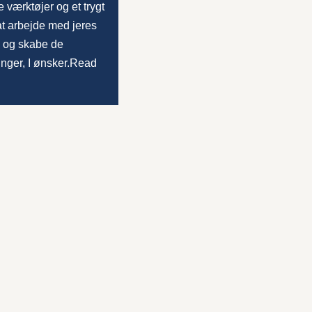
e værktøjer og et trygt
 at arbejde med jeres
n og skabe de
inger, I ønsker.
Read