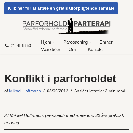
Klik her for at aftale en gratis uforpligtende samtale
Spring
til
indhold
Hjem
Parcoaching
Emner
21 79 18 50
Værktøjer
Om
Kontakt
Konflikt i parforholdet
af
Mikael Hoffmann
03/06/2012
Anslået læsetid: 3 min read
Af Mikael Hoffmann, par-coach med mere end 30 års praktisk
erfaring