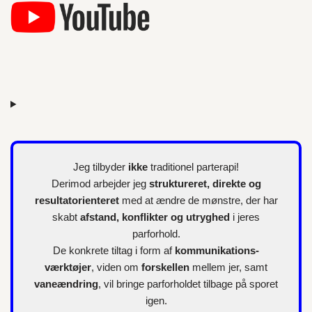
e
r
Jeg tilbyder
ikke
traditionel parterapi!
Derimod arbejder jeg
struktureret, direkte og
resultatorienteret
med at ændre de mønstre, der har
skabt
afstand, konflikter og utryghed
i jeres
parforhold.
De konkrete tiltag i form af
kommunikations-
værktøjer
, viden om
forskellen
mellem jer, samt
vaneændring
, vil bringe parforholdet tilbage på sporet
igen.