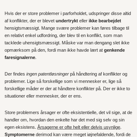
Hvis der er store problemer i parforholdet, udspringer disse altid
af konflikter, der er blevet
undertrykt
eller
ikke bearbejdet
hensigtsmæssigt. Mange svære problemer kan føres tilbage til
en relativt enkel udfordring, der blev til en konflikt, som man
tacklede uhensigtsmæssigt. Måske var man dengang slet ikke
opmærksom på den, fordi man ikke havde lært at
genkende
faresignalerne
.
Der findes
ingen patentløsninger
på håndtering af konflikter og
problemer. Lige så forskellige som vi mennesker er, lige så
forskellige måder er der at håndtere konflikter på. Der er ikke to
situationer eller mennesker, der er ens.
Store problemers årsager er ofte eksistentielle, det vil sige, at de
handler om, hvordan den enkelte har det med sig selv og sin
egen eksistens.
Årsagerne er ofte helt eller delvis usynlige
.
Symptomerne
derimod kan være meget iøjnefaldende, fordi de