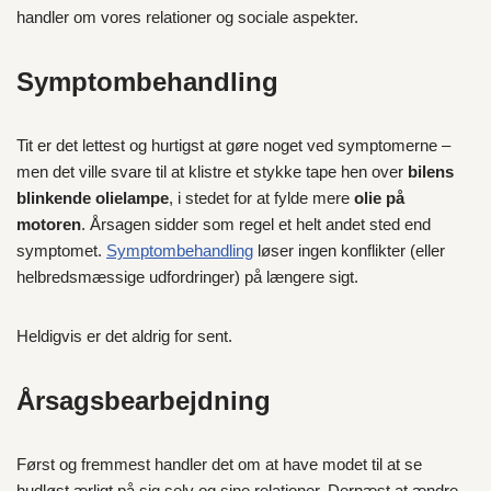
handler om vores relationer og sociale aspekter.
Symptombehandling
Tit er det lettest og hurtigst at gøre noget ved symptomerne –
men det ville svare til at klistre et stykke tape hen over
bilens
blinkende olielampe
, i stedet for at fylde mere
olie på
motoren
. Årsagen sidder som regel et helt andet sted end
symptomet.
Symptombehandling
løser ingen konflikter (eller
helbredsmæssige udfordringer) på længere sigt.
Heldigvis er det aldrig for sent.
Årsagsbearbejdning
Først og fremmest handler det om at have modet til at se
hudløst ærligt på sig selv og sine relationer. Dernæst at ændre