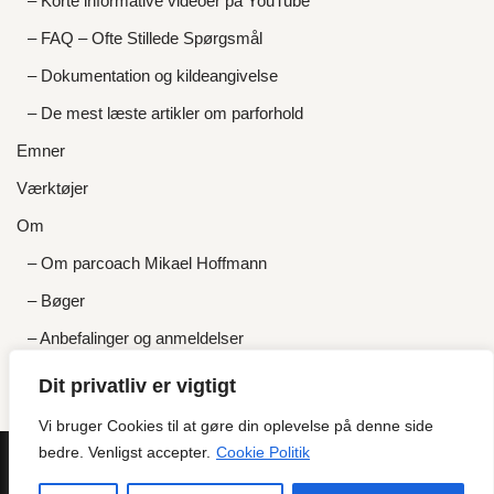
– Korte informative videoer på YouTube
– FAQ – Ofte Stillede Spørgsmål
– Dokumentation og kildeangivelse
– De mest læste artikler om parforhold
Emner
Værktøjer
Om
– Om parcoach Mikael Hoffmann
– Bøger
– Anbefalinger og anmeldelser
– Priser og gratis tilbud
Dit privatliv er vigtigt
Kontakt
Vi bruger Cookies til at gøre din oplevelse på denne side
bedre. Venligst accepter.
Cookie Politik
GDPR
Kontakt