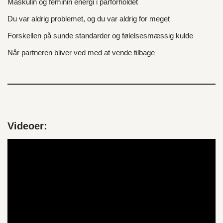
Maskulin og feminin energi i parforholdet
Du var aldrig problemet, og du var aldrig for meget
Forskellen på sunde standarder og følelsesmæssig kulde
Når partneren bliver ved med at vende tilbage
Videoer:
V
i
d
e
o
a
f