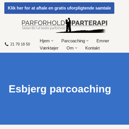
Klik her for at aftale en gratis uforpligtende samtale
Spring
til
indhold
Hjem
Parcoaching
Emner
21 79 18 50
Værktøjer
Om
Kontakt
Esbjerg parcoaching