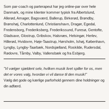
Som par-coach og parterapeut har jeg online-par over hele
Danmark
, og mine klienter kommer typisk fra
Albertslund
,
Allerød
,
Amager
,
Bagsværd
,
Ballerup
,
Birkerød
,
Brøndby
,
Brønshøj
,
Charlottenlund
,
Christianshavn
,
Dragør
,
Egedal
,
Fredensborg
,
Frederiksberg
,
Frederikssund
,
Furesø
,
Gentofte
,
Gladsaxe
,
Glostrup
,
Gribskov
,
Halsnæs
,
Helsingør
,
Herlev
,
Hillerød
,
Hvidovre
,
Høje-Taastrup
,
Hørsholm
,
Ishøj
,
København
,
Lyngby
,
Lyngby-Taarbæk
,
Nordsjælland
,
Roskilde
,
Rudersdal
,
Rødovre
,
Tårnby
,
Valby
,
Vallensbæk
og fra
Esbjerg
.
"Vi vælger sjældent selv, hvilken musik livet spiller for os, men
det er vores valg, hvordan vi vil danse til den musik!"
Vælg det gode og kærlige parforhold gennem dine holdninger og
din adfærd.