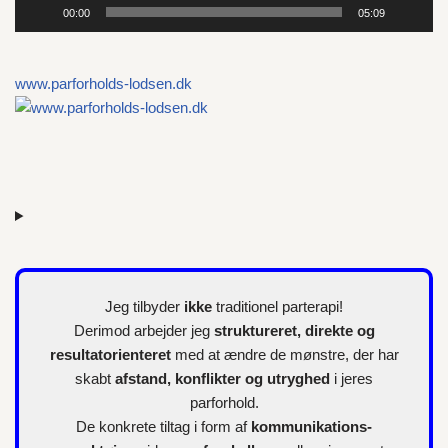
00:00
05:09
i
l
l
www.parforholds-lodsen.dk
e
r
Jeg tilbyder
ikke
traditionel parterapi!
Derimod arbejder jeg
struktureret, direkte og
resultatorienteret
med at ændre de mønstre, der har
skabt
afstand, konflikter og utryghed
i jeres
parforhold.
De konkrete tiltag i form af
kommunikations-