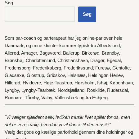
Søg
Søg
Som par-coach og parterapeut har jeg online-par over hele
Danmark
, og mine klienter kommer typisk fra
Albertslund
,
Allerød
,
Amager
,
Bagsværd
,
Ballerup
,
Birkerød
,
Brøndby
,
Brønshøj
,
Charlottenlund
,
Christianshavn
,
Dragør
,
Egedal
,
Fredensborg
,
Frederiksberg
,
Frederikssund
,
Furesø
,
Gentofte
,
Gladsaxe
,
Glostrup
,
Gribskov
,
Halsnæs
,
Helsingør
,
Herlev
,
Hillerød
,
Hvidovre
,
Høje-Taastrup
,
Hørsholm
,
Ishøj
,
København
,
Lyngby
,
Lyngby-Taarbæk
,
Nordsjælland
,
Roskilde
,
Rudersdal
,
Rødovre
,
Tårnby
,
Valby
,
Vallensbæk
og fra
Esbjerg
.
"Vi vælger sjældent selv, hvilken musik livet spiller for os, men
det er vores valg, hvordan vi vil danse til den musik!"
Vælg det gode og kærlige parforhold gennem dine holdninger og