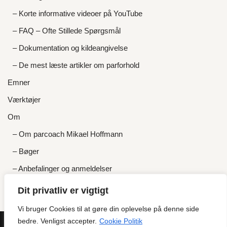
– Korte informative videoer på YouTube
– FAQ – Ofte Stillede Spørgsmål
– Dokumentation og kildeangivelse
– De mest læste artikler om parforhold
Emner
Værktøjer
Om
– Om parcoach Mikael Hoffmann
– Bøger
– Anbefalinger og anmeldelser
– Priser og gratis tilbud
Dit privatliv er vigtigt
Kontakt
Vi bruger Cookies til at gøre din oplevelse på denne side
bedre. Venligst accepter.
Cookie Politik
GDPR