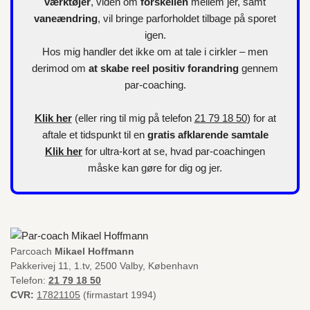
værktøjer
, viden om
forskellen
mellem jer, samt
vaneændring
, vil bringe parforholdet tilbage på sporet
igen.
Hos mig handler det ikke om at tale i cirkler – men
derimod om
at skabe reel positiv forandring
gennem
par-coaching.
Klik her
(eller ring til mig på telefon
21 79 18 50
) for at
aftale et tidspunkt til en
gratis afklarende samtale
Klik her
for
ultra-kort
at se, hvad par-coachingen
måske kan gøre for dig og jer.
Parcoach
Mikael Hoffmann
Pakkerivej 11, 1.tv, 2500 Valby, København
Telefon:
21 79 18 50
CVR:
17821105
(firmastart 1994)