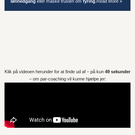
lønnedgang
eller måske truslen om
fyring
.
Read More »
Klik på videoen herunder for at finde ud af – på kun
49 sekunder
– om par-coaching vil kunne hjælpe jer: