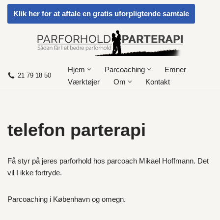
Klik her for at aftale en gratis uforpligtende samtale
Spring
til
indhold
Hjem
Parcoaching
Emner
21 79 18 50
Værktøjer
Om
Kontakt
telefon parterapi
Få styr på jeres parforhold hos parcoach Mikael Hoffmann. Det
vil I ikke fortryde.
Parcoaching i København og omegn.