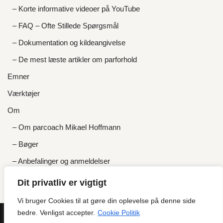
– Korte informative videoer på YouTube
– FAQ – Ofte Stillede Spørgsmål
– Dokumentation og kildeangivelse
– De mest læste artikler om parforhold
Emner
Værktøjer
Om
– Om parcoach Mikael Hoffmann
– Bøger
– Anbefalinger og anmeldelser
– Priser og gratis tilbud
Dit privatliv er vigtigt
Kontakt
Vi bruger Cookies til at gøre din oplevelse på denne side
bedre. Venligst accepter.
Cookie Politik
GDPR