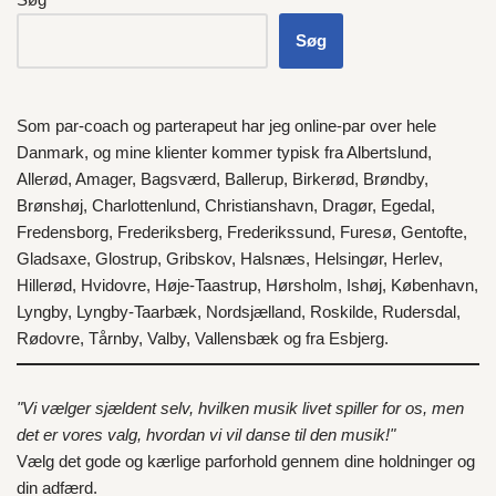
Søg
Som par-coach og parterapeut har jeg online-par over hele
Danmark
, og mine klienter kommer typisk fra
Albertslund
,
Allerød
,
Amager
,
Bagsværd
,
Ballerup
,
Birkerød
,
Brøndby
,
Brønshøj
,
Charlottenlund
,
Christianshavn
,
Dragør
,
Egedal
,
Fredensborg
,
Frederiksberg
,
Frederikssund
,
Furesø
,
Gentofte
,
Gladsaxe
,
Glostrup
,
Gribskov
,
Halsnæs
,
Helsingør
,
Herlev
,
Hillerød
,
Hvidovre
,
Høje-Taastrup
,
Hørsholm
,
Ishøj
,
København
,
Lyngby
,
Lyngby-Taarbæk
,
Nordsjælland
,
Roskilde
,
Rudersdal
,
Rødovre
,
Tårnby
,
Valby
,
Vallensbæk
og fra
Esbjerg
.
"Vi vælger sjældent selv, hvilken musik livet spiller for os, men
det er vores valg, hvordan vi vil danse til den musik!"
Vælg det gode og kærlige parforhold gennem dine holdninger og
din adfærd.