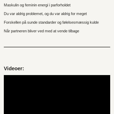
Maskulin og feminin energi i parforholdet
Du var aldrig problemet, og du var aldrig for meget
Forskellen på sunde standarder og følelsesmæssig kulde
Når partneren bliver ved med at vende tilbage
Videoer:
V
i
d
e
o
a