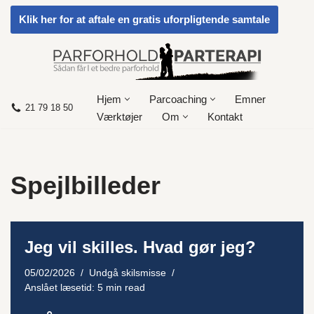
Klik her for at aftale en gratis uforpligtende samtale
Spring
til
indhold
Hjem
Parcoaching
Emner
21 79 18 50
Værktøjer
Om
Kontakt
Spejlbilleder
Jeg vil skilles. Hvad gør jeg?
05/02/2026
Undgå skilsmisse
Anslået læsetid: 5 min read