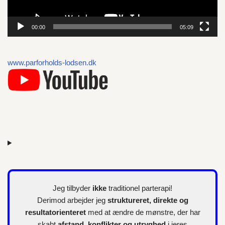
s
p
00:00
05:09
i
l
l
www.parforholds-lodsen.dk
e
r
Jeg tilbyder
ikke
traditionel parterapi!
Derimod arbejder jeg
struktureret, direkte og
resultatorienteret
med at ændre de mønstre, der har
skabt
afstand, konflikter og utryghed
i jeres