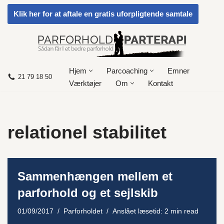
Klik her for at aftale en gratis uforpligtende samtale
Spring
til
indhold
Hjem
Parcoaching
Emner
21 79 18 50
Værktøjer
Om
Kontakt
relationel stabilitet
Sammenhængen mellem et
parforhold og et sejlskib
01/09/2017
Parforholdet
Anslået læsetid: 2 min read