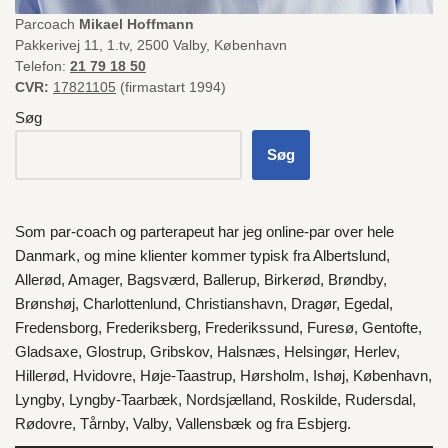
Parcoach
Mikael Hoffmann
Pakkerivej 11, 1.tv, 2500 Valby, København
Telefon:
21 79 18 50
CVR:
17821105
(firmastart 1994)
Søg
Søg
Som par-coach og parterapeut har jeg online-par over hele
Danmark
, og mine klienter kommer typisk fra
Albertslund
,
Allerød
,
Amager
,
Bagsværd
,
Ballerup
,
Birkerød
,
Brøndby
,
Brønshøj
,
Charlottenlund
,
Christianshavn
,
Dragør
,
Egedal
,
Fredensborg
,
Frederiksberg
,
Frederikssund
,
Furesø
,
Gentofte
,
Gladsaxe
,
Glostrup
,
Gribskov
,
Halsnæs
,
Helsingør
,
Herlev
,
Hillerød
,
Hvidovre
,
Høje-Taastrup
,
Hørsholm
,
Ishøj
,
København
,
Lyngby
,
Lyngby-Taarbæk
,
Nordsjælland
,
Roskilde
,
Rudersdal
,
Rødovre
,
Tårnby
,
Valby
,
Vallensbæk
og fra
Esbjerg
.