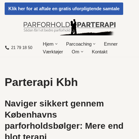
Klik her for at aftale en gratis uforpligtende samtale
Spring
til
indhold
Hjem
Parcoaching
Emner
21 79 18 50
Værktøjer
Om
Kontakt
Parterapi Kbh
Naviger sikkert gennem
Københavns
parforholdsbølger: Mere end
blot terapi