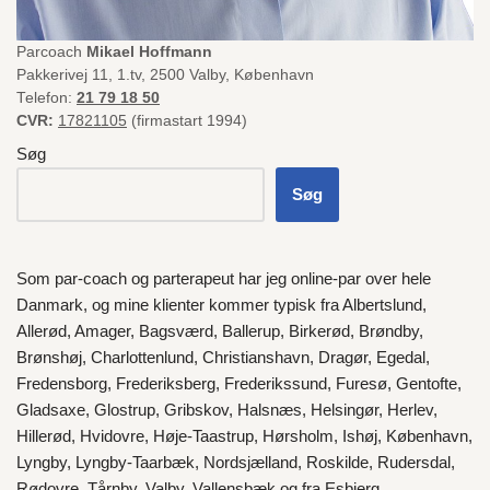
Parcoach
Mikael Hoffmann
Pakkerivej 11, 1.tv, 2500 Valby, København
Telefon:
21 79 18 50
CVR:
17821105
(firmastart 1994)
Søg
Søg
Som par-coach og parterapeut har jeg online-par over hele
Danmark
, og mine klienter kommer typisk fra
Albertslund
,
Allerød
,
Amager
,
Bagsværd
,
Ballerup
,
Birkerød
,
Brøndby
,
Brønshøj
,
Charlottenlund
,
Christianshavn
,
Dragør
,
Egedal
,
Fredensborg
,
Frederiksberg
,
Frederikssund
,
Furesø
,
Gentofte
,
Gladsaxe
,
Glostrup
,
Gribskov
,
Halsnæs
,
Helsingør
,
Herlev
,
Hillerød
,
Hvidovre
,
Høje-Taastrup
,
Hørsholm
,
Ishøj
,
København
,
Lyngby
,
Lyngby-Taarbæk
,
Nordsjælland
,
Roskilde
,
Rudersdal
,
Rødovre
,
Tårnby
,
Valby
,
Vallensbæk
og fra
Esbjerg
.