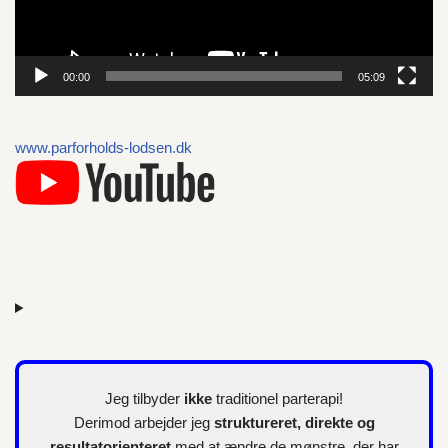
f
s
p
00:00
05:09
i
l
l
www.parforholds-lodsen.dk
e
r
Jeg tilbyder
ikke
traditionel parterapi!
Derimod arbejder jeg
struktureret, direkte og
resultatorienteret
med at ændre de mønstre, der har