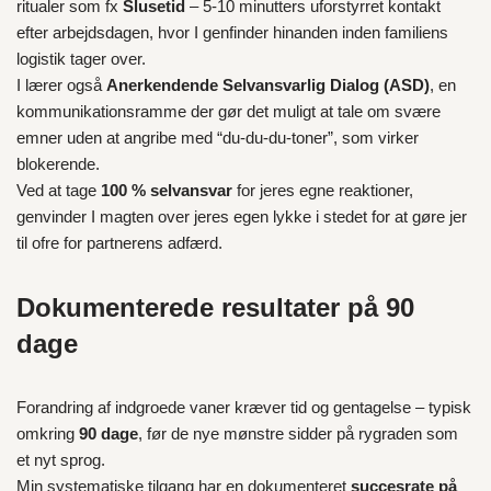
ritualer som fx
Slusetid
– 5-10 minutters uforstyrret kontakt
efter arbejdsdagen, hvor I genfinder hinanden inden familiens
logistik tager over.
I lærer også
Anerkendende Selvansvarlig Dialog (ASD)
, en
kommunikationsramme der gør det muligt at tale om svære
emner uden at angribe med “du-du-du-toner”, som virker
blokerende.
Ved at tage
100 % selvansvar
for jeres egne reaktioner,
genvinder I magten over jeres egen lykke i stedet for at gøre jer
til ofre for partnerens adfærd.
Dokumenterede resultater på 90
dage
Forandring af indgroede vaner kræver tid og gentagelse – typisk
omkring
90 dage
, før de nye mønstre sidder på rygraden som
et nyt sprog.
Min systematiske tilgang har en dokumenteret
succesrate på