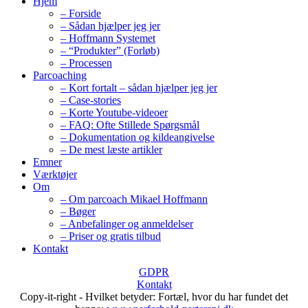
Hjem
– Forside
– Sådan hjælper jeg jer
– Hoffmann Systemet
– “Produkter” (Forløb)
– Processen
Parcoaching
– Kort fortalt – sådan hjælper jeg jer
– Case-stories
– Korte Youtube-videoer
– FAQ: Ofte Stillede Spørgsmål
– Dokumentation og kildeangivelse
– De mest læste artikler
Emner
Værktøjer
Om
– Om parcoach Mikael Hoffmann
– Bøger
– Anbefalinger og anmeldelser
– Priser og gratis tilbud
Kontakt
GDPR
Kontakt
Copy-it-right - Hvilket betyder: Fortæl, hvor du har fundet det