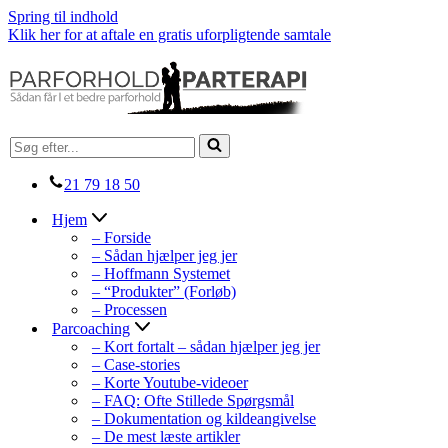
Spring til indhold
Klik her for at aftale en gratis uforpligtende samtale
Søg
efter...
21 79 18 50
Hjem
– Forside
– Sådan hjælper jeg jer
– Hoffmann Systemet
– “Produkter” (Forløb)
– Processen
Parcoaching
– Kort fortalt – sådan hjælper jeg jer
– Case-stories
– Korte Youtube-videoer
– FAQ: Ofte Stillede Spørgsmål
– Dokumentation og kildeangivelse
– De mest læste artikler