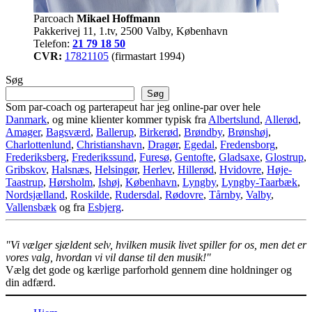
Parcoach
Mikael Hoffmann
Pakkerivej 11, 1.tv, 2500 Valby, København
Telefon:
21 79 18 50
CVR:
17821105
(firmastart 1994)
Søg
Søg
Som par-coach og parterapeut har jeg online-par over hele
Danmark
, og mine klienter kommer typisk fra
Albertslund
,
Allerød
,
Amager
,
Bagsværd
,
Ballerup
,
Birkerød
,
Brøndby
,
Brønshøj
,
Charlottenlund
,
Christianshavn
,
Dragør
,
Egedal
,
Fredensborg
,
Frederiksberg
,
Frederikssund
,
Furesø
,
Gentofte
,
Gladsaxe
,
Glostrup
,
Gribskov
,
Halsnæs
,
Helsingør
,
Herlev
,
Hillerød
,
Hvidovre
,
Høje-
Taastrup
,
Hørsholm
,
Ishøj
,
København
,
Lyngby
,
Lyngby-Taarbæk
,
Nordsjælland
,
Roskilde
,
Rudersdal
,
Rødovre
,
Tårnby
,
Valby
,
Vallensbæk
og fra
Esbjerg
.
"Vi vælger sjældent selv, hvilken musik livet spiller for os, men det er
vores valg, hvordan vi vil danse til den musik!"
Vælg det gode og kærlige parforhold gennem dine holdninger og
din adfærd.