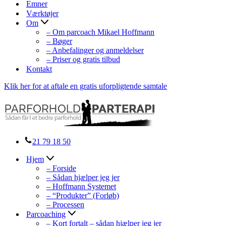
Emner
Værktøjer
Om
– Om parcoach Mikael Hoffmann
– Bøger
– Anbefalinger og anmeldelser
– Priser og gratis tilbud
Kontakt
Klik her for at aftale en gratis uforpligtende samtale
21 79 18 50
Hjem
– Forside
– Sådan hjælper jeg jer
– Hoffmann Systemet
– “Produkter” (Forløb)
– Processen
Parcoaching
– Kort fortalt – sådan hjælper jeg jer