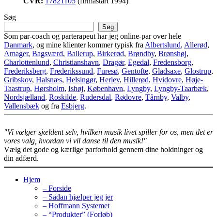
CVR:
17821105
(firmastart 1994)
Søg
Søg
Som par-coach og parterapeut har jeg online-par over hele
Danmark
, og mine klienter kommer typisk fra
Albertslund
,
Allerød
,
Amager
,
Bagsværd
,
Ballerup
,
Birkerød
,
Brøndby
,
Brønshøj
,
Charlottenlund
,
Christianshavn
,
Dragør
,
Egedal
,
Fredensborg
,
Frederiksberg
,
Frederikssund
,
Furesø
,
Gentofte
,
Gladsaxe
,
Glostrup
,
Gribskov
,
Halsnæs
,
Helsingør
,
Herlev
,
Hillerød
,
Hvidovre
,
Høje-
Taastrup
,
Hørsholm
,
Ishøj
,
København
,
Lyngby
,
Lyngby-Taarbæk
,
Nordsjælland
,
Roskilde
,
Rudersdal
,
Rødovre
,
Tårnby
,
Valby
,
Vallensbæk
og fra
Esbjerg
.
"Vi vælger sjældent selv, hvilken musik livet spiller for os, men det er
vores valg, hvordan vi vil danse til den musik!"
Vælg det gode og kærlige parforhold gennem dine holdninger og
din adfærd.
Hjem
– Forside
– Sådan hjælper jeg jer
– Hoffmann Systemet
– “Produkter” (Forløb)