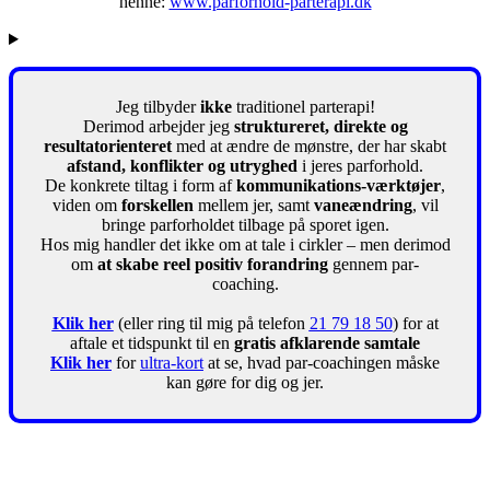
henne:
www.parforhold-parterapi.dk
Jeg tilbyder
ikke
traditionel parterapi!
Derimod arbejder jeg
struktureret, direkte og
resultatorienteret
med at ændre de mønstre, der har skabt
afstand, konflikter og utryghed
i jeres parforhold.
De konkrete tiltag i form af
kommunikations-værktøjer
,
viden om
forskellen
mellem jer, samt
vaneændring
, vil
bringe parforholdet tilbage på sporet igen.
Hos mig handler det ikke om at tale i cirkler – men derimod
om
at skabe reel positiv forandring
gennem par-
coaching.
Klik her
(eller ring til mig på telefon
21 79 18 50
) for at
aftale et tidspunkt til en
gratis afklarende samtale
Klik her
for
ultra-kort
at se, hvad par-coachingen måske
kan gøre for dig og jer.