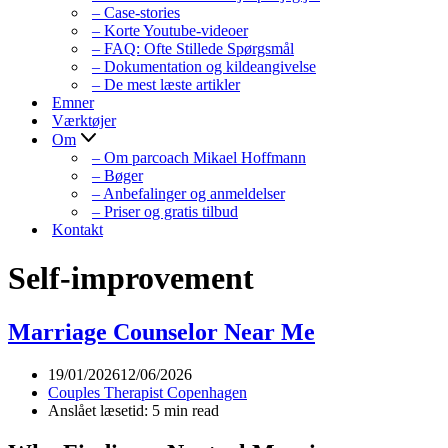
– Case-stories
– Korte Youtube-videoer
– FAQ: Ofte Stillede Spørgsmål
– Dokumentation og kildeangivelse
– De mest læste artikler
Emner
Værktøjer
Om
– Om parcoach Mikael Hoffmann
– Bøger
– Anbefalinger og anmeldelser
– Priser og gratis tilbud
Kontakt
Self-improvement
Marriage Counselor Near Me
19/01/2026
12/06/2026
Couples Therapist Copenhagen
Anslået læsetid: 5 min read