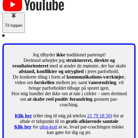
Til toppen
Jeg tilbyder
ikke
traditionel parterapi!
Derimod arbejder jeg
struktureret, direkte og
resultatorienteret
med at ændre de mønstre, der har skabt
afstand, konflikter og utryghed
i jeres parforhold.
De konkrete tiltag i form af
kommunikations-værktøjer
,
viden om
forskellen
mellem jer, samt
vaneændring
, vil
bringe parforholdet tilbage på sporet igen.
Hos mig handler det ikke om at tale i cirkler – men derimod
om
at skabe reel positiv forandring
gennem par-
coaching.
Klik her
(eller ring til mig på telefon
21 79 18 50
) for at
aftale et tidspunkt til en
gratis afklarende samtale
Klik her
for
ultra-kort
at se, hvad par-coachingen måske
kan gøre for dig og jer.