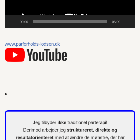
f
s
p
00:00
05:09
i
l
l
www.parforholds-lodsen.dk
e
r
Jeg tilbyder
ikke
traditionel parterapi!
Derimod arbejder jeg
struktureret, direkte og
resultatorienteret
med at ændre de mønstre, der har