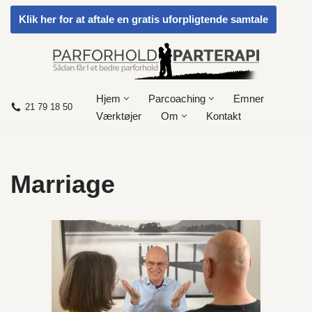
Klik her for at aftale en gratis uforpligtende samtale
Spring
til
indhold
Hjem
Parcoaching
Emner
21 79 18 50
Værktøjer
Om
Kontakt
Marriage