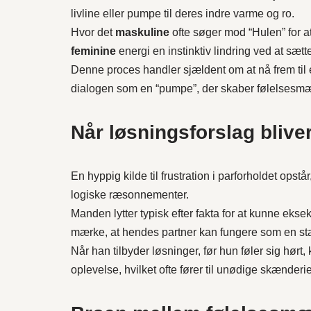
livline eller pumpe til deres indre varme og ro.
Hvor det
maskuline
ofte søger mod “Hulen” for a
feminine
energi en instinktiv lindring ved at sætt
Denne proces handler sjældent om at nå frem til 
dialogen som en “pumpe”, der skaber følelsesmæ
Når løsningsforslag bliver 
En hyppig kilde til frustration i parforholdet ops
logiske ræsonnementer.
Manden lytter typisk efter fakta for at kunne ekse
mærke, at hendes partner kan fungere som en stab
Når han tilbyder løsninger, før hun føler sig hørt
oplevelse, hvilket ofte fører til unødige skænderie