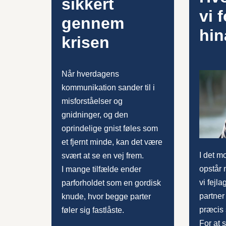
sikkert
vi 
gennem
hi
krisen
Når hverdagens
kommunikation sander til i
misforståelser og
gnidninger, og den
oprindelige gnist føles som
et fjernt minde, kan det være
I det m
svært at se en vej frem.
opstår 
I mange tilfælde ender
vi fejla
parforholdet som en gordisk
partner
knude, hvor begge parter
præcis 
føler sig fastlåste.
For at 