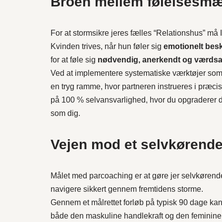
Broen mellem følelsesmæs
For at stormsikre jeres fælles “Relationshus” må I
Kvinden trives, når hun føler sig
emotionelt besk
for at føle sig
nødvendig, anerkendt og værdsa
Ved at implementere systematiske værktøjer som
en tryg ramme, hvor partneren instrueres i præcis 
på 100 % selvansvarlighed, hvor du opgraderer di
som dig.
Vejen mod et selvkørende
Målet med parcoaching er at gøre jer selvkørend
navigere sikkert gennem fremtidens storme.
Gennem et målrettet forløb på typisk 90 dage kan 
både den maskuline handlekraft og den feminine i