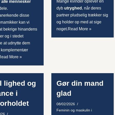
Mange kvinder oplever en
r
alle mennesker
dyb
utryghed
, når deres
dele.
partner pludselig trækker sig
 anerkende disse
og holder op med at sige
ynamikker kan vi
noget.
Read More »
at bekrige hinandens
er og i stedet
e at udnytte dem
 komplementær
Read More »
l lighed og
Gør din mand
ance i
glad
forholdet
08/02/2026
Feminin og maskulin i
026