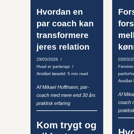
Hvordan en
For
par coach kan
for
transformere
mel
jeres relation
køn
29/03/2026
03/03/2
Hvad er parterapi
Feminin 
Anslået læsetid: 5 min read
parforho
Anslået 
Af Mikael Hoffmann, par-
Af Mika
coach med mere end 30 års
coach 
praktisk erfaring
praktis
Kom trygt og
Hvo