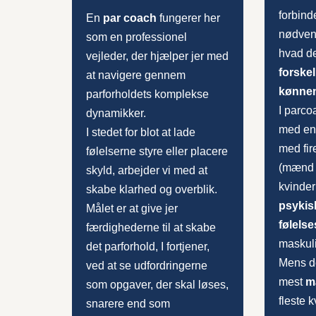
forbind
En
par coach
fungerer her
nødvend
som en professionel
hvad de
vejleder, der hjælper jer med
forske
at navigere gennem
kønne
parforholdets komplekse
I parco
dynamikker.
med en 
I stedet for blot at lade
med fir
følelserne styre eller placere
(mænd m
skyld, arbejder vi med at
kvinder
skabe klarhed og overblik.
psykis
Målet er at give jer
følels
færdighederne til at skabe
maskuli
det parforhold, I fortjener,
Mens d
ved at se udfordringerne
mest
m
som opgaver, der skal løses,
fleste 
snarere end som