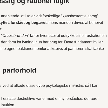
sig og rationel logik
 anerkende, at I taler vidt forskellige “kønsbestemte sprog”.
yttet, forstået og begæret,
mens manden drives af behovet
t.
 “
Ønskebrønden
” lærer hver især at udtrykke sine frustrationer i
den form for lytning, hun har brug for. Dette fundament hviler
ne egne reaktioner fremfor at kræve, at partneren skal tænke
 parforhold
e ved at afkode disse dybe psykologiske mønstre, så I kan
I erstatte destruktive vaner med en ny forståelse, der ærer
ntuition.