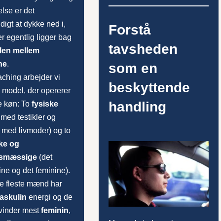
else er det
igt at dykke ned i,
Forstå
r egentlig ligger bag
tavsheden
llen mellem
ne
.
som en
aching arbejder vi
beskyttende
model, der opererer
handling
e køn: To
fysiske
ed testikler og
 med livmoder) og to
ke og
esmæssige
(det
ne og det feminine).
e fleste mænd har
askulin
energi
og de
kvinder mest
feminin
,