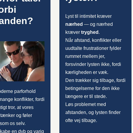
forbi
Lyst til intimitet kræver
nanden?
nærhed
— og nærhed
kræver
tryghed
.
Når afstand, konflikter eller
uudtalte frustrationer fylder
rummet mellem jer,
forsvinder lysten ikke, fordi
kærligheden er væk.
Den trækker sig tilbage, fordi
betingelserne for den ikke
oderne parforhold
længere er til stede.
mange konflikter, fordi
Løs problemet med
gtigt tror, at vores
afstanden, og lysten finder
 tænker og føler
ofte vej tilbage.
som os selv.
skabe en dyb og varig