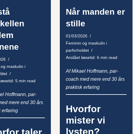
stå
Når manden er
skellen
stille
lem
01/03/2026
Feminin og maskulin i
nene
parforholdet
Anslået læsetid: 6 min read
026
og maskulin i
Af Mikael Hoffmann, par-
ldet
coach med mere end 30 års
læsetid: 5 min read
praktisk erfaring
el Hoffmann, par-
med mere end 30 års
Hvorfor
k erfaring
mister vi
lysten?
rfor taler