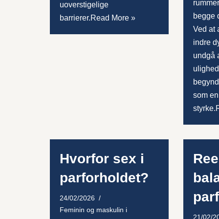
rumme
uoverstigelige
begge 
barrierer.
Read More »
Ved at
indre d
undgå 
ulighed
begynd
som en
styrke.
Hvorfor sex i
Ree
parforholdet?
bal
par
24/02/2026
Feminin og maskulin i
21/02/2