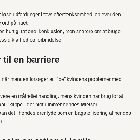
t løse udfordringer i tavs eftertænksomhed, oplever den
e ord på nuet.
en hurtig, rationel konklusion, men snarere om at bruge
ssig klarhed og forbindelse.
til en barriere
tår, når manden forsøger at “fixe” kvindens problemer med
kvere en målrettet handling, mens kvinden har brug for at
il “klippe”, der blot rummer hendes følelser.
, kan det i hendes ører lyde som en bagatellisering af hendes
r.