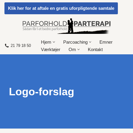
Klik her for at aftale en gratis uforpligtende samtale
Spring
til
indhold
Hjem
Parcoaching
Emner
21 79 18 50
Værktøjer
Om
Kontakt
Logo-forslag