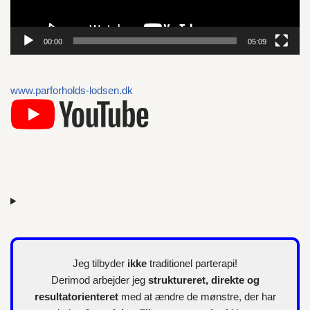
s
p
00:00
05:09
i
l
l
www.parforholds-lodsen.dk
e
r
Jeg tilbyder
ikke
traditionel parterapi!
Derimod arbejder jeg
struktureret, direkte og
resultatorienteret
med at ændre de mønstre, der har