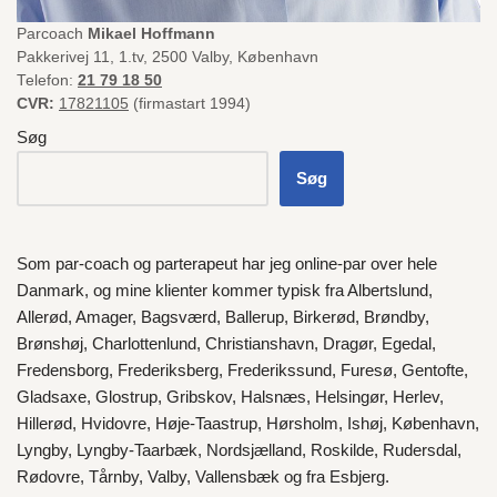
Parcoach
Mikael Hoffmann
Pakkerivej 11, 1.tv, 2500 Valby, København
Telefon:
21 79 18 50
CVR:
17821105
(firmastart 1994)
Søg
Søg
Som par-coach og parterapeut har jeg online-par over hele
Danmark
, og mine klienter kommer typisk fra
Albertslund
,
Allerød
,
Amager
,
Bagsværd
,
Ballerup
,
Birkerød
,
Brøndby
,
Brønshøj
,
Charlottenlund
,
Christianshavn
,
Dragør
,
Egedal
,
Fredensborg
,
Frederiksberg
,
Frederikssund
,
Furesø
,
Gentofte
,
Gladsaxe
,
Glostrup
,
Gribskov
,
Halsnæs
,
Helsingør
,
Herlev
,
Hillerød
,
Hvidovre
,
Høje-Taastrup
,
Hørsholm
,
Ishøj
,
København
,
Lyngby
,
Lyngby-Taarbæk
,
Nordsjælland
,
Roskilde
,
Rudersdal
,
Rødovre
,
Tårnby
,
Valby
,
Vallensbæk
og fra
Esbjerg
.